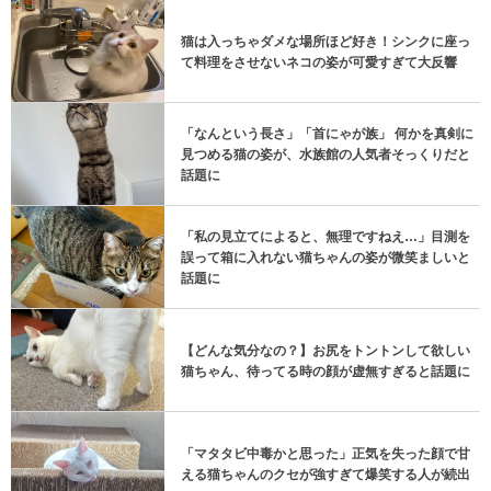
猫は入っちゃダメな場所ほど好き！シンクに座っ
て料理をさせないネコの姿が可愛すぎて大反響
「なんという長さ」「首にゃが族」 何かを真剣に
見つめる猫の姿が、水族館の人気者そっくりだと
話題に
「私の見立てによると、無理ですねえ…」目測を
誤って箱に入れない猫ちゃんの姿が微笑ましいと
話題に
【どんな気分なの？】お尻をトントンして欲しい
猫ちゃん、待ってる時の顔が虚無すぎると話題に
「マタタビ中毒かと思った」正気を失った顔で甘
える猫ちゃんのクセが強すぎて爆笑する人が続出