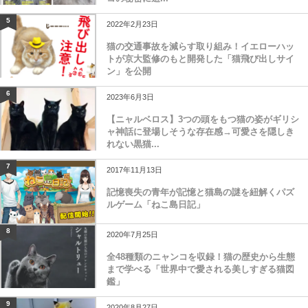
5
2022年2月23日
猫の交通事故を減らす取り組み！イエローハッ
トが京大監修のもと開発した「猫飛び出しサイ
ン」を公開
6
2023年6月3日
【ニャルベロス】3つの頭をもつ猫の姿がギリシ
ャ神話に登場しそうな存在感→可愛さを隠しき
れない黒猫...
7
2017年11月13日
記憶喪失の青年が記憶と猫島の謎を紐解くパズ
ルゲーム「ねこ島日記」
8
2020年7月25日
全48種類のニャンコを収録！猫の歴史から生態
まで学べる「世界中で愛される美しすぎる猫図
鑑」
9
2020年8月27日