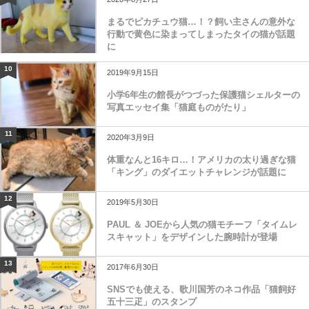
まるでピカチュウ猫…！？飼い主さんの意外な
行動で黄色に染まってしまったタイの猫が話題
に
10
2019年9月15日
小学6年生の館長がつづった保護猫シェルターの
写真エッセイ集「猫庭ものがたり」
11
2020年3月9日
体重なんと16キロ…！アメリカの太り過ぎな猫
「キング」のダイエットチャレンジが話題に
12
2019年5月30日
PAUL ＆ JOEから人気の猫モチーフ「タイムレ
スキャット」をデザインした腕時計が登場
13
2017年6月30日
SNSでも使える、歌川国芳のネコ作品「猫飼好
五十三疋」のスタンプ