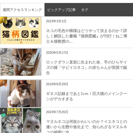
週間アクセスランキング
ピックアップ記事
タグ
1
2023年3月1日
ネコの毛色や模様はどうやって決まるのか？詳
しく解説した書籍『猫柄図鑑』が刊行！ねこ博
士＆猫教授の...
2
2020年5月17日
ロックダウン直前に生まれた命、手のひらサイ
ズの猫「サビイロネコ」の赤ちゃんが英国で誕
生
3
2016年8月29日
ギネス記録まであと1cm！巨大猫のメインクー
ンがデカすぎる
4
2023年7月26日
マヌルネコは何故かわいいのか？イエネコとの
違いから生態や進化まで、知られざるマヌルネ
コの秘密に迫...