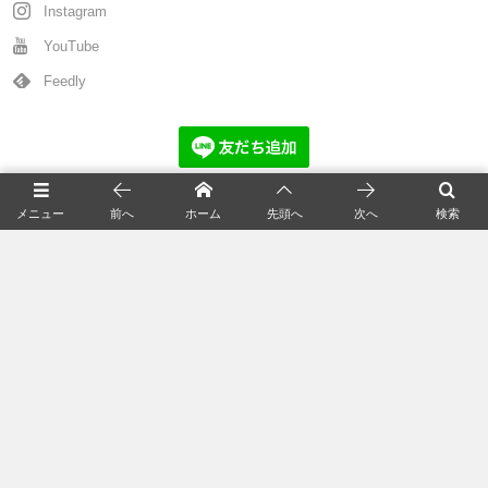
Instagram
YouTube
Feedly
猫の新着記事
メニュー
前へ
ホーム
先頭へ
次へ
検索
全国の猫カフェ
猫の飼い方
猫の種類＆図鑑
猫の毛色/柄/模様
猫の知識＆雑学
統計資料