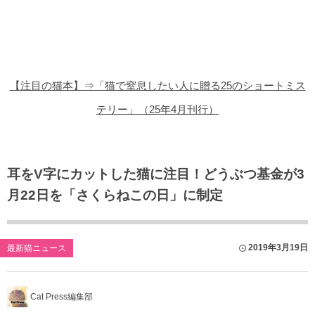
猫の商品レビュー
猫の豆知識・雑学
猫の調査データ
【注目の猫本】⇒「猫で窒息したい人に贈る25のショートミス
猫の譲渡会
テリー」（25年4月刊行）
猫の社会問題
猫のゲーム・アプリ
耳をV字にカットした猫に注目！どうぶつ基金が3
月22日を「さくらねこの日」に制定
猫のフリー写真素材
2019年3月19日
最新猫ニュース
Cat Press編集部