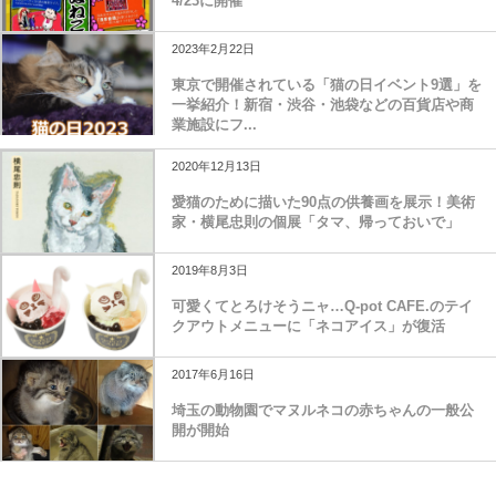
4/23に開催
2023年2月22日
東京で開催されている「猫の日イベント9選」を
一挙紹介！新宿・渋谷・池袋などの百貨店や商
業施設にフ...
2020年12月13日
愛猫のために描いた90点の供養画を展示！美術
家・横尾忠則の個展「タマ、帰っておいで」
2019年8月3日
可愛くてとろけそうニャ…Q-pot CAFE.のテイ
クアウトメニューに「ネコアイス」が復活
2017年6月16日
埼玉の動物園でマヌルネコの赤ちゃんの一般公
開が開始