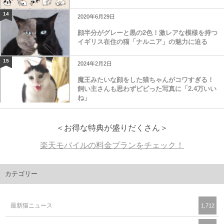
14
2020年6月29日
顔半分がグレーと黒の2色！激レアな模様を持つ
イギリス在住の猫「ナルニア」の魅力に迫る
15
2024年2月2日
魔王みたいな顔をした猫ちゃんがコワすぎる！
飼い主さんも思わずビビった写真に「2.4万いい
ね」
＜お得な特典が盛りだくさん＞
楽天モバイルの料金プランをチェック！
カテゴリー
最新猫ニュース
1,712