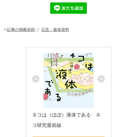
e
n
et
b
a
o
o
⇒
記事の掲載依頼
／
広告・媒体資料
k
ネコは（ほぼ）液体である　ネ
コ研究最前線