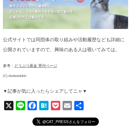
公式サイトでは同団体の取り組みや活動履歴なども詳細に
公開されていますので、興味のある人は覗いてみては。
参考：
どうぶつ基金 寄付ページ
(C) doubutukikin
▼記事が気に入ったらシェアしてニャ▼
X
Li
F
H
P
E
共
n
a
at
o
m
有
e
c
e
ck
ail