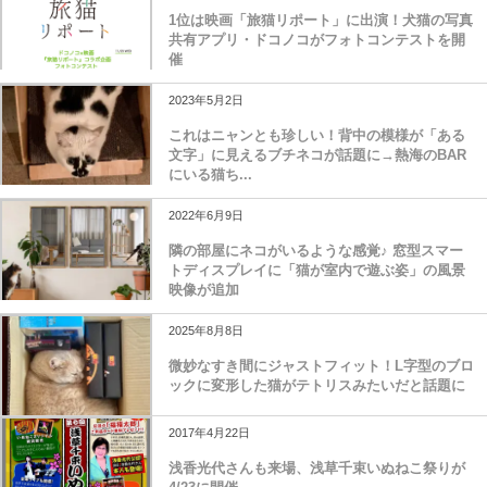
1位は映画「旅猫リポート」に出演！犬猫の写真
共有アプリ・ドコノコがフォトコンテストを開
催
2023年5月2日
これはニャンとも珍しい！背中の模様が「ある
文字」に見えるブチネコが話題に→熱海のBAR
にいる猫ち...
2022年6月9日
隣の部屋にネコがいるような感覚♪ 窓型スマー
トディスプレイに「猫が室内で遊ぶ姿」の風景
映像が追加
2025年8月8日
微妙なすき間にジャストフィット！L字型のブロ
ックに変形した猫がテトリスみたいだと話題に
2017年4月22日
浅香光代さんも来場、浅草千束いぬねこ祭りが