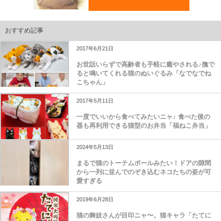
おすすめ記事
2017年6月21日
お世話いらずで高齢者も手軽に癒やされる♪撫で
ると鳴いてくれる猫のぬいぐるみ「なでなでね
こちゃん」
2017年5月11日
一度でいいから食べてみたいニャ♪ 食べた後の
器も再利用できる猫型のお弁当「福ねこ弁当」
2024年5月13日
まるで猫のトーテムポールみたい！ドアの隙間
から一列に並んでのぞき込むネコたちの姿が可
愛すぎる
2019年6月28日
猫の舞妓さんが目印ニャ〜。猫キャラ「たてに