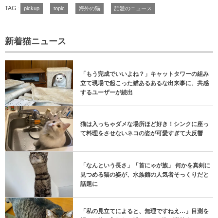
TAG :
pickup
topic
海外の猫
話題のニュース
新着猫ニュース
「もう完成でいいよね？」キャットタワーの組み
立て現場で起こった猫あるあるな出来事に、共感
するユーザーが続出
猫は入っちゃダメな場所ほど好き！シンクに座っ
て料理をさせないネコの姿が可愛すぎて大反響
「なんという長さ」「首にゃが族」 何かを真剣に
見つめる猫の姿が、水族館の人気者そっくりだと
話題に
「私の見立てによると、無理ですねえ…」目測を