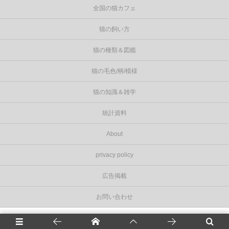
全国の猫カフェ
猫の飼い方
猫の種類＆図鑑
猫の毛色/柄/模様
猫の知識＆雑学
統計資料
About
privacy policy
広告掲載
お問い合わせ
©
2026
Cat Press（キャットプレス）
.