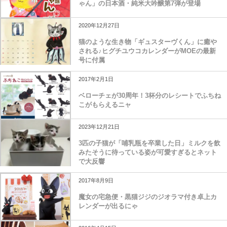
ゃん」の日本酒・純米大吟醸第7弾が登場
2020年12月27日
猫のような生き物「ギュスターヴくん」に癒や
される♪ヒグチユウコカレンダーがMOEの最新
号に付属
2017年2月1日
ベローチェが30周年！3杯分のレシートでふちね
こがもらえるニャ
2023年12月21日
3匹の子猫が「哺乳瓶を卒業した日」ミルクを飲
みたそうに待っている姿が可愛すぎるとネット
で大反響
2017年8月9日
魔女の宅急便・黒猫ジジのジオラマ付き卓上カ
レンダーが出るにゃ