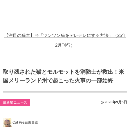
猫の商品レビュー
猫の豆知識・雑学
猫の調査データ
【注目の猫本】⇒「ツンツン猫をデレデレにする方法」（25年
猫の譲渡会
2月刊行）
猫の社会問題
猫のゲーム・アプリ
取り残された猫とモルモットを消防士が救出！米
国メリーランド州で起こった火事の一部始終
猫のフリー写真素材
2020年9月5日
最新猫ニュース
Cat Press編集部