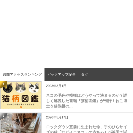
週間アクセスランキング
ピックアップ記事
タグ
1
2023年3月1日
ネコの毛色や模様はどうやって決まるのか？詳
しく解説した書籍『猫柄図鑑』が刊行！ねこ博
士＆猫教授の...
2
2020年5月17日
ロックダウン直前に生まれた命、手のひらサイ
ズの猫「サビイロネコ」の赤ちゃんが英国で誕