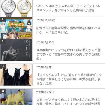
PAUL ＆ JOEから人気の猫モチーフ「タイムレ
スキャット」をデザインした腕時計が登場
8
2017年11月13日
記憶喪失の青年が記憶と猫島の謎を紐解くパズ
ルゲーム「ねこ島日記」
9
2020年7月25日
全48種類のニャンコを収録！猫の歴史から生態
まで学べる「世界中で愛される美しすぎる猫図
鑑」
10
2023年6月3日
【ニャルベロス】3つの頭をもつ猫の姿がギリシ
ャ神話に登場しそうな存在感→可愛さを隠しき
れない黒猫...
11
2020年8月27日
まるでピカチュウ猫…！？飼い主さんの意外な
行動で黄色に染まってしまったタイの猫が話題