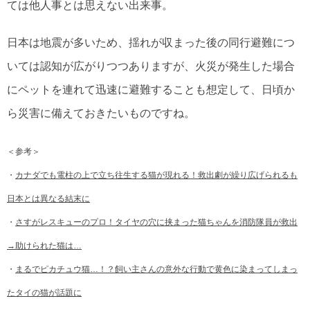
ては他人事とは思えない出来事。
日本は地震が多いため、揺れが収まった後の同行避難につ
いては認知が広がりつつありますが、火災が発生した場合
にペットを連れて迅速に避難することも想定して、日頃か
ら災害に備えておきたいものですね。
＜参考＞
・
カナダでも電柱の上で立ち往生する猫が現れる！救出劇が繰り広げられるも
日本とは異なる結末に
・
さすがレスキューのプロ！タイヤの穴に挟まった猫ちゃんを消防隊員が救出
→助けられた猫は…
・
まるでピカチュウ猫…！？飼い主さんの意外な行動で黄色に染まってしまっ
たタイの猫が話題に