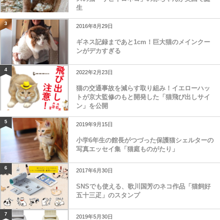
生
3
2016年8月29日
ギネス記録まであと1cm！巨大猫のメインクー
ンがデカすぎる
4
2022年2月23日
猫の交通事故を減らす取り組み！イエローハッ
トが京大監修のもと開発した「猫飛び出しサイ
ン」を公開
5
2019年9月15日
小学6年生の館長がつづった保護猫シェルターの
写真エッセイ集「猫庭ものがたり」
6
2017年6月30日
SNSでも使える、歌川国芳のネコ作品「猫飼好
五十三疋」のスタンプ
7
2019年5月30日