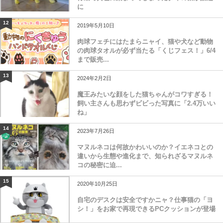
に
12
2019年5月10日
肉球フェチにはたまらニャイ、猫や犬など動物
の肉球タオルが必ず当たる「くじフェス！」6/4
まで販売...
13
2024年2月2日
魔王みたいな顔をした猫ちゃんがコワすぎる！
飼い主さんも思わずビビった写真に「2.4万いい
ね」
14
2023年7月26日
マヌルネコは何故かわいいのか？イエネコとの
違いから生態や進化まで、知られざるマヌルネ
コの秘密に迫...
15
2020年10月25日
自宅のデスクは安全ですかニャ？仕事猫の「ヨ
シ！」をお家で再現できるPCクッションが登場