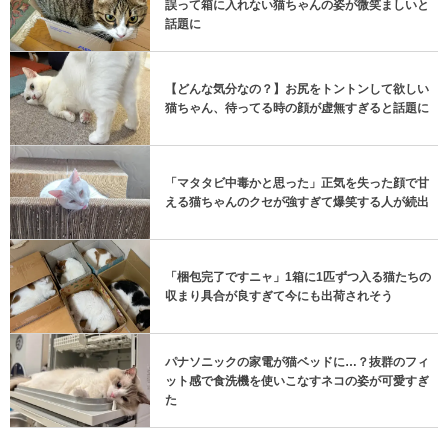
誤って箱に入れない猫ちゃんの姿が微笑ましいと
話題に
【どんな気分なの？】お尻をトントンして欲しい
猫ちゃん、待ってる時の顔が虚無すぎると話題に
「マタタビ中毒かと思った」正気を失った顔で甘
える猫ちゃんのクセが強すぎて爆笑する人が続出
「梱包完了ですニャ」1箱に1匹ずつ入る猫たちの
収まり具合が良すぎて今にも出荷されそう
パナソニックの家電が猫ベッドに…？抜群のフィ
ット感で食洗機を使いこなすネコの姿が可愛すぎ
た