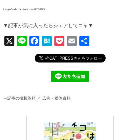
Image Credit : facebook.com/HCDFRS
▼記事が気に入ったらシェアしてニャ▼
X
Li
F
H
P
E
共
n
a
at
o
m
有
e
c
e
ck
ail
e
n
et
b
a
o
o
⇒
記事の掲載依頼
／
広告・媒体資料
k