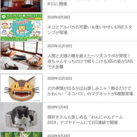
猫と聞く恐怖の肉球怪談の会！ネコリパ東京で
8/11に開催
2016年9月18日
ネコとアルパカの可愛い＆使いやすいLINEスタ
ンプが登場
2023年11月10日
人間と犬猫の種を超えたヘソ天コラボが実現！
赤ちゃんそっちのけで眠りこける3匹の姿がSNS
で大反響
2020年12月10日
どの表情が出るかはお楽しみニャ！飾るだけで
かわいい「ネコバス」のマグネットが6種類登場
2019年1月4日
猫好きさんも楽しめる「わんにゃんドーム
2019」ナゴヤドームにて2日連続で開催