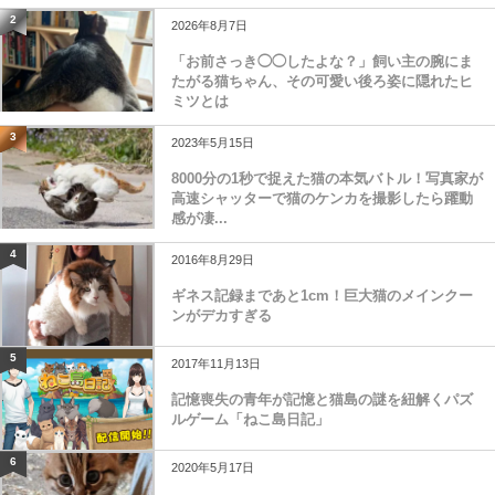
2
2026年8月7日
「お前さっき◯◯したよな？」飼い主の腕にま
たがる猫ちゃん、その可愛い後ろ姿に隠れたヒ
ミツとは
3
2023年5月15日
8000分の1秒で捉えた猫の本気バトル！写真家が
高速シャッターで猫のケンカを撮影したら躍動
感が凄...
4
2016年8月29日
ギネス記録まであと1cm！巨大猫のメインクー
ンがデカすぎる
5
2017年11月13日
記憶喪失の青年が記憶と猫島の謎を紐解くパズ
ルゲーム「ねこ島日記」
6
2020年5月17日