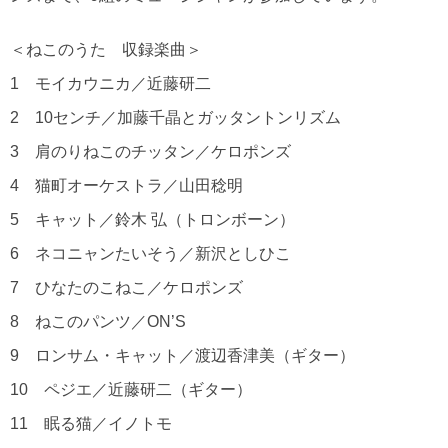
＜ねこのうた 収録楽曲＞
1 モイカウニカ／近藤研二
2 10センチ／加藤千晶とガッタントンリズム
3 肩のりねこのチッタン／ケロポンズ
4 猫町オーケストラ／山田稔明
5 キャット／鈴木 弘（トロンボーン）
6 ネコニャンたいそう／新沢としひこ
7 ひなたのこねこ／ケロポンズ
8 ねこのパンツ／ON’S
9 ロンサム・キャット／渡辺香津美（ギター）
10 ペジエ／近藤研二（ギター）
11 眠る猫／イノトモ