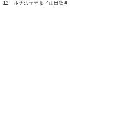
12 ポチの子守唄／山田稔明