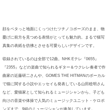
顔をペタっと地面にくっつけたツチノコポーズのまま、物
憂げに前方を見つめる表情がとっても魅力的。まるで猫写
真集の表紙を彷彿とさせる可愛らしいデザインです。
収録されているのは全部で12曲。NHK Eテレ『0655』
『2355』などの楽曲で知られるギター＆ウクレレ奏者で作
曲家の近藤研二さんや、GOMES THE HITMANのボーカル
で猫に関する小説やエッセイも発表している山田稔明さん
など、愛猫家として知られるミュージシャンから、子ども
向けの音楽や体操で人気のミュージックユニット・ケロポ
ンズまで、9組のミュージシャンが参加しています。