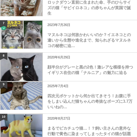
ロックダウン直前に生まれた命、手のひらサイ
ズの猫「サビイロネコ」の赤ちゃんが英国で誕
生
7
2023年7月26日
マヌルネコは何故かわいいのか？イエネコとの
違いから生態や進化まで、知られざるマヌルネ
コの秘密に迫...
8
2020年6月29日
顔半分がグレーと黒の2色！激レアな模様を持つ
イギリス在住の猫「ナルニア」の魅力に迫る
9
2025年7月4日
四次元ポケットから何か出てきそう！お腹に手
をしまい込んだ猫ちゃんの奇抜なポーズに3.7万
いいねの...
10
2020年8月27日
まるでピカチュウ猫…！？飼い主さんの意外な