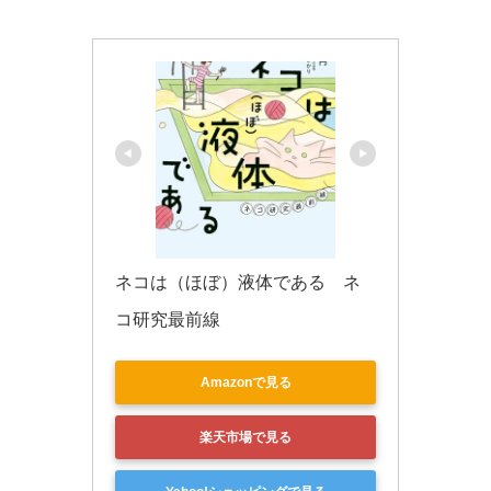
k
ネコは（ほぼ）液体である　ネ
コ研究最前線
Amazonで見る
楽天市場で見る