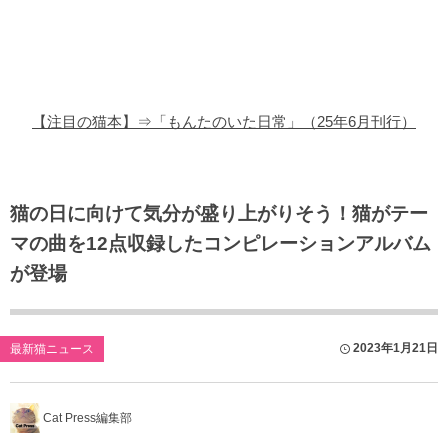
猫の商品レビュー
猫の豆知識・雑学
猫の調査データ
【注目の猫本】⇒「もんたのいた日常」（25年6月刊行）
猫の譲渡会
猫の社会問題
猫の日に向けて気分が盛り上がりそう！猫がテー
マの曲を12点収録したコンピレーションアルバム
猫のゲーム・アプリ
が登場
猫のフリー写真素材
2023年1月21日
最新猫ニュース
Cat Press編集部