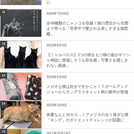
行動で黄色に染まってしまったタイの猫が話題
に
11
2020年7月25日
全48種類のニャンコを収録！猫の歴史から生態
まで学べる「世界中で愛される美しすぎる猫図
鑑」
12
2023年6月3日
【ニャルベロス】3つの頭をもつ猫の姿がギリシ
ャ神話に登場しそうな存在感→可愛さを隠しき
れない黒猫...
13
2020年5月4日
メガネな猫は好きですかニャ！？ポールアンド
ジョーからサングラスキャット柄の新作が登場
14
2020年3月9日
体重なんと16キロ…！アメリカの太り過ぎな猫
「キング」のダイエットチャレンジが話題に