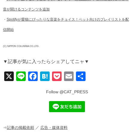
音が聞けるコンテンツを追加
・
Spotifyが愛猫にぴったりな音楽をチョイス！ペット向けのプレイリストを配
信開始
(C) NIPPON COLUMBIA CO.,LTD.
▼記事が気に入ったらシェアしてニャ▼
X
Li
F
H
P
E
共
n
a
at
o
m
有
e
c
e
ck
ail
e
n
et
b
a
o
o
⇒
記事の掲載依頼
／
広告・媒体資料