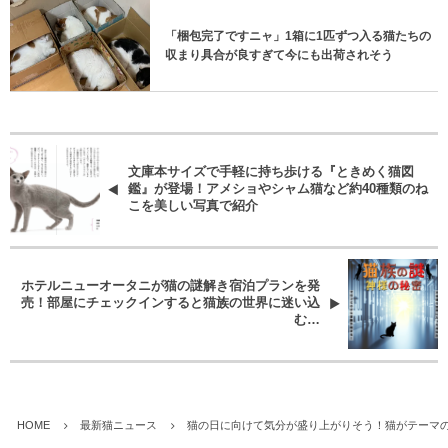
「梱包完了ですニャ」1箱に1匹ずつ入る猫たちの
収まり具合が良すぎて今にも出荷されそう
文庫本サイズで手軽に持ち歩ける『ときめく猫図
鑑』が登場！アメショやシャム猫など約40種類のね
こを美しい写真で紹介
ホテルニューオータニが猫の謎解き宿泊プランを発
売！部屋にチェックインすると猫族の世界に迷い込
む…
HOME
最新猫ニュース
猫の日に向けて気分が盛り上がりそう！猫がテーマの