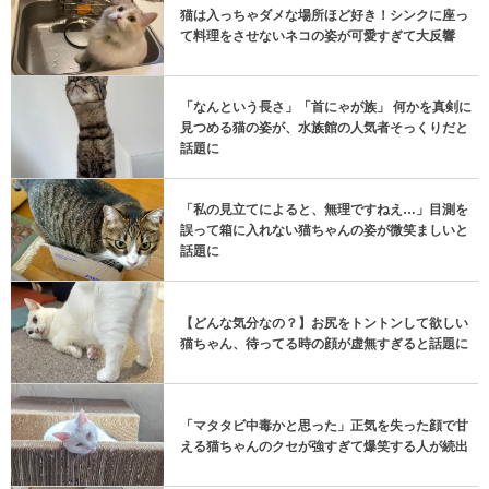
猫は入っちゃダメな場所ほど好き！シンクに座っ
て料理をさせないネコの姿が可愛すぎて大反響
「なんという長さ」「首にゃが族」 何かを真剣に
見つめる猫の姿が、水族館の人気者そっくりだと
話題に
「私の見立てによると、無理ですねえ…」目測を
誤って箱に入れない猫ちゃんの姿が微笑ましいと
話題に
【どんな気分なの？】お尻をトントンして欲しい
猫ちゃん、待ってる時の顔が虚無すぎると話題に
「マタタビ中毒かと思った」正気を失った顔で甘
える猫ちゃんのクセが強すぎて爆笑する人が続出