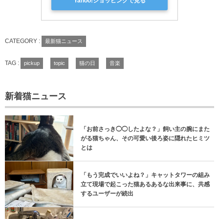
Yahoo!ショッピングで見る
CATEGORY :
最新猫ニュース
TAG :
pickup
topic
猫の日
音楽
新着猫ニュース
「お前さっき◯◯したよな？」飼い主の腕にまた
がる猫ちゃん、その可愛い後ろ姿に隠れたヒミツ
とは
「もう完成でいいよね？」キャットタワーの組み
立て現場で起こった猫あるあるな出来事に、共感
するユーザーが続出