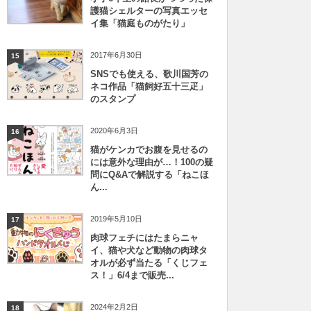
護猫シェルターの写真エッセ
イ集「猫庭ものがたり」
2017年6月30日
15
SNSでも使える、歌川国芳の
ネコ作品「猫飼好五十三疋」
のスタンプ
2020年6月3日
16
猫がケンカでお腹を見せるの
には意外な理由が…！100の疑
問にQ&Aで解説する「ねこほ
ん...
2019年5月10日
17
肉球フェチにはたまらニャ
イ、猫や犬など動物の肉球タ
オルが必ず当たる「くじフェ
ス！」6/4まで販売...
2024年2月2日
18