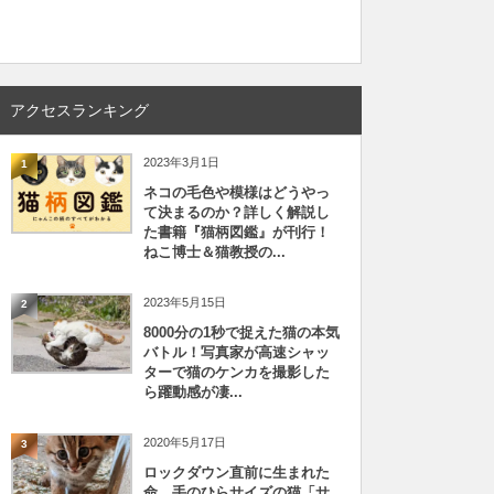
アクセスランキング
2023年3月1日
1
ネコの毛色や模様はどうやっ
て決まるのか？詳しく解説し
た書籍『猫柄図鑑』が刊行！
ねこ博士＆猫教授の...
2023年5月15日
2
8000分の1秒で捉えた猫の本気
バトル！写真家が高速シャッ
ターで猫のケンカを撮影した
ら躍動感が凄...
2020年5月17日
3
ロックダウン直前に生まれた
命、手のひらサイズの猫「サ