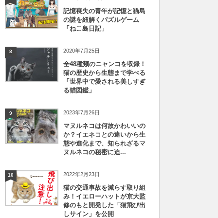
記憶喪失の青年が記憶と猫島
の謎を紐解くパズルゲーム
「ねこ島日記」
2020年7月25日
8
全48種類のニャンコを収録！
猫の歴史から生態まで学べる
「世界中で愛される美しすぎ
る猫図鑑」
2023年7月26日
9
マヌルネコは何故かわいいの
か？イエネコとの違いから生
態や進化まで、知られざるマ
ヌルネコの秘密に迫...
2022年2月23日
10
猫の交通事故を減らす取り組
み！イエローハットが京大監
修のもと開発した「猫飛び出
しサイン」を公開