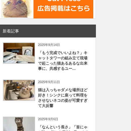
新着記事
2025年9月14日
「もう完成でいいよね？」キ
ャットタワーの組み立て現場
で起こった猫あるあるな出来
事に、共感するユー...
2025年9月11日
猫は入っちゃダメな場所ほど
好き！シンクに座って料理を
させないネコの姿が可愛すぎ
て大反響
2025年9月6日
「なんという長さ」「首にゃ