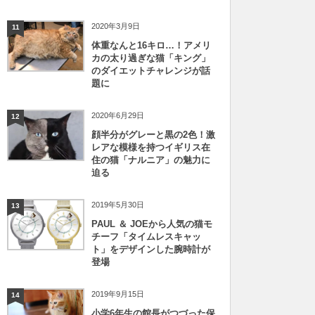
2020年3月9日
11
体重なんと16キロ…！アメリ
カの太り過ぎな猫「キング」
のダイエットチャレンジが話
題に
2020年6月29日
12
顔半分がグレーと黒の2色！激
レアな模様を持つイギリス在
住の猫「ナルニア」の魅力に
迫る
2019年5月30日
13
PAUL ＆ JOEから人気の猫モ
チーフ「タイムレスキャッ
ト」をデザインした腕時計が
登場
2019年9月15日
14
小学6年生の館長がつづった保