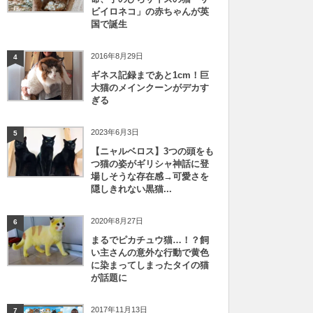
ビイロネコ」の赤ちゃんが英
国で誕生
2016年8月29日
4
ギネス記録まであと1cm！巨
大猫のメインクーンがデカす
ぎる
2023年6月3日
5
【ニャルベロス】3つの頭をも
つ猫の姿がギリシャ神話に登
場しそうな存在感→可愛さを
隠しきれない黒猫...
2020年8月27日
6
まるでピカチュウ猫…！？飼
い主さんの意外な行動で黄色
に染まってしまったタイの猫
が話題に
2017年11月13日
7