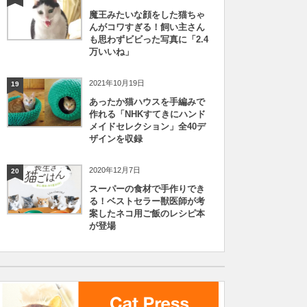
魔王みたいな顔をした猫ちゃ
んがコワすぎる！飼い主さん
も思わずビビった写真に「2.4
万いいね」
2021年10月19日
19
あったか猫ハウスを手編みで
作れる「NHKすてきにハンド
メイドセレクション」全40デ
ザインを収録
2020年12月7日
20
スーパーの食材で手作りでき
る！ベストセラー獣医師が考
案したネコ用ご飯のレシピ本
が登場