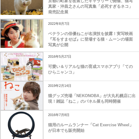
京都の町家を改装したギャラリーで開催、猫写
真家・沖昌之さんの写真集「必死すぎるネコ」
発売記念展
2022年8月7日
ベテランの俳優ねこが名演技を披露！実写映画
『耳をすませば』に登場する猫・ムーンの場面
写真が公開
2016年5月27日
可愛い＆リアルな猫の育成スマホアプリ「ての
ひらニャンコ」
2019年2月14日
猫グッズ売場「NEKONOBA」が大丸札幌店に出
現！雑誌「ねこ」のパネル展も同時開催
2016年7月8日
猫用のルームランナー「Cat Exercise Wheel」
が日本でも販売開始