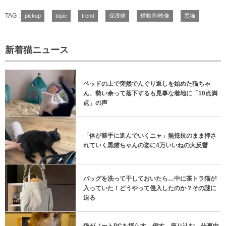
TAG :
pickup
topic
trend
保護猫
猫動画/映像
黒猫
新着猫ニュース
ベッドの上で突然でんぐり返しを始めた猫ちゃ
ん、勢い余って落下するも見事な着地に「10点満
点」の声
「体が勝手に進んでいくニャ」無抵抗のまま押さ
れていく黒猫ちゃんの姿に4万いいねの大反響
バッグを洗って干しておいたら…中に茶トラ猫が
入っていた！どうやって侵入したのか？その謎に
迫る
猫がノートPCを揺らす→倒す→座り込む、仕事中