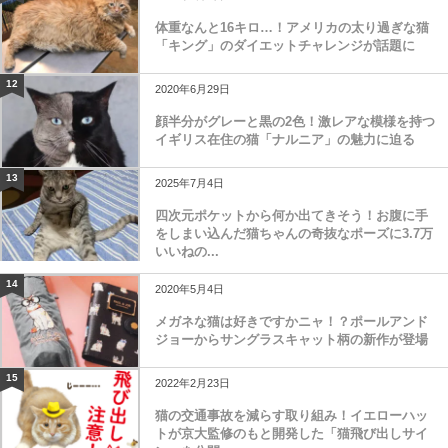
体重なんと16キロ…！アメリカの太り過ぎな猫
「キング」のダイエットチャレンジが話題に
12
2020年6月29日
顔半分がグレーと黒の2色！激レアな模様を持つ
イギリス在住の猫「ナルニア」の魅力に迫る
13
2025年7月4日
四次元ポケットから何か出てきそう！お腹に手
をしまい込んだ猫ちゃんの奇抜なポーズに3.7万
いいねの...
14
2020年5月4日
メガネな猫は好きですかニャ！？ポールアンド
ジョーからサングラスキャット柄の新作が登場
15
2022年2月23日
猫の交通事故を減らす取り組み！イエローハッ
トが京大監修のもと開発した「猫飛び出しサイ