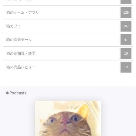
猫のゲーム・アプリ
129
猫カフェ
107
猫の調査データ
41
猫の豆知識・雑学
16
猫の商品レビュー
13