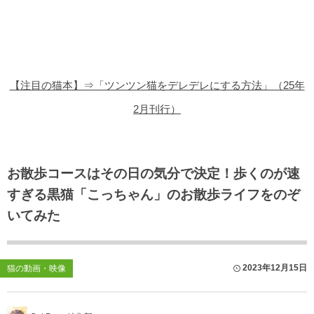
猫の商品レビュー
猫の豆知識・雑学
猫の調査データ
【注目の猫本】⇒「ツンツン猫をデレデレにする方法」（25年
猫の譲渡会
2月刊行）
猫の社会問題
猫のゲーム・アプリ
お散歩コースはその日の気分で決定！歩くのが速
すぎる黒猫「こっちゃん」のお散歩ライフをのぞ
猫のフリー写真素材
いてみた
2023年12月15日
猫の動画・映像