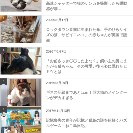
高速シャッターで猫のケンカを撮影したら躍動
感が凄...
3
2020年5月17日
ロックダウン直前に生まれた命、手のひらサイ
ズの猫「サビイロネコ」の赤ちゃんが英国で誕
生
4
2026年8月7日
「お前さっき◯◯したよな？」飼い主の腕にま
たがる猫ちゃん、その可愛い後ろ姿に隠れたヒ
ミツとは
5
2016年8月29日
ギネス記録まであと1cm！巨大猫のメインクー
ンがデカすぎる
6
2017年11月13日
記憶喪失の青年が記憶と猫島の謎を紐解くパズ
ルゲーム「ねこ島日記」