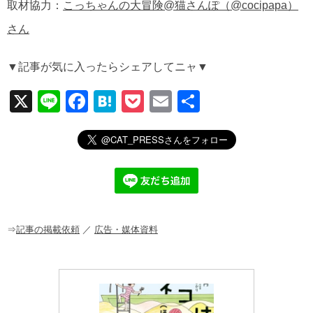
取材協力：
こっちゃんの大冒険@猫さんぽ（@cocipapa）
さん
▼記事が気に入ったらシェアしてニャ▼
X
Li
F
H
P
E
共
n
a
at
o
m
有
e
c
e
ck
ail
e
n
et
b
a
o
o
⇒
記事の掲載依頼
／
広告・媒体資料
k