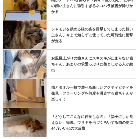
の飼い主さんに強引すぎるネコハラ被害が降りか
かる
シャモジを舐める猫の姿を目撃してしまった飼い
主さん、今まで知らずに使っていた可能性に衝撃
が走る
お風呂上がりの娘さんにスキスキが止まらない猫
ちゃん、あまりの求愛っぷりに羨ましがる人が続
出
猫とタオル一枚で遊べる新しいアクティビティを
発見→フローリングを何度も滑走する猫ちゃんが
楽しそう
「どうしてこんなに仲良しなの」「親子にしか見
えない」毎晩、ウサギを毛づくろいする猫の姿に
44万いいねの大反響