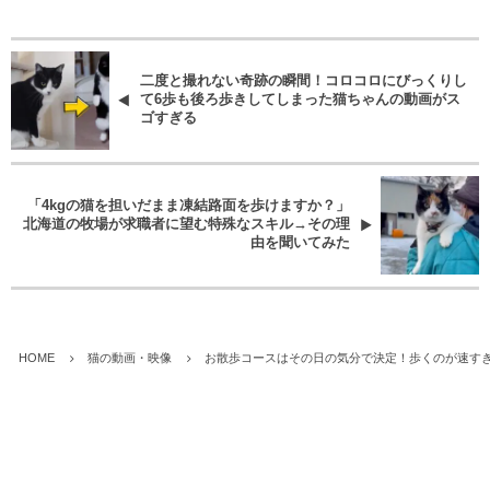
二度と撮れない奇跡の瞬間！コロコロにびっくりし
て6歩も後ろ歩きしてしまった猫ちゃんの動画がス
ゴすぎる
「4kgの猫を担いだまま凍結路面を歩けますか？」
北海道の牧場が求職者に望む特殊なスキル→その理
由を聞いてみた
HOME
猫の動画・映像
お散歩コースはその日の気分で決定！歩くのが速す