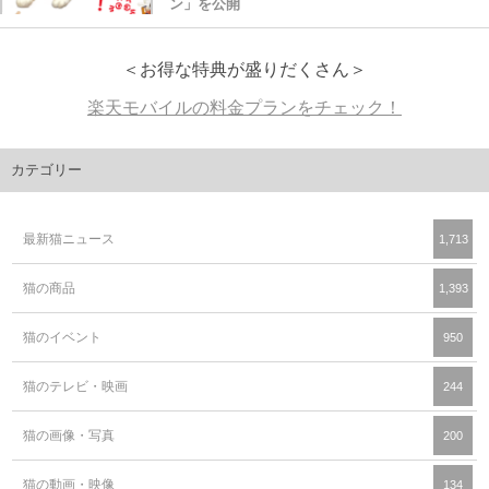
ン」を公開
＜お得な特典が盛りだくさん＞
楽天モバイルの料金プランをチェック！
カテゴリー
最新猫ニュース
1,713
猫の商品
1,393
猫のイベント
950
猫のテレビ・映画
244
猫の画像・写真
200
猫の動画・映像
134