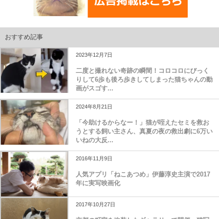
おすすめ記事
2023年12月7日
二度と撮れない奇跡の瞬間！コロコロにびっく
りして6歩も後ろ歩きしてしまった猫ちゃんの動
画がスゴす...
2024年8月21日
「今助けるからなー！」猫が咥えたセミを救お
うとする飼い主さん、真夏の夜の救出劇に6万い
いねの大反...
2016年11月9日
人気アプリ「ねこあつめ」伊藤淳史主演で2017
年に実写映画化
2017年10月27日