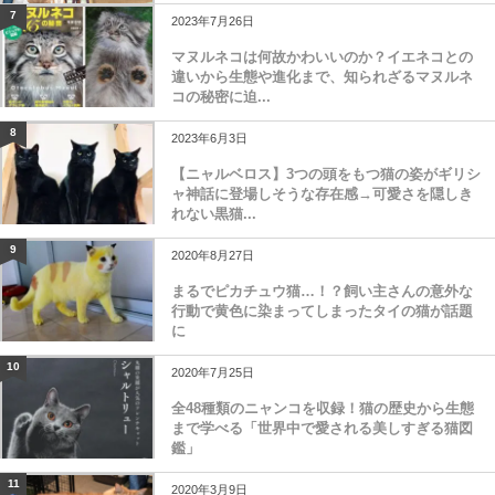
7
2023年7月26日
マヌルネコは何故かわいいのか？イエネコとの
違いから生態や進化まで、知られざるマヌルネ
コの秘密に迫...
8
2023年6月3日
【ニャルベロス】3つの頭をもつ猫の姿がギリシ
ャ神話に登場しそうな存在感→可愛さを隠しき
れない黒猫...
9
2020年8月27日
まるでピカチュウ猫…！？飼い主さんの意外な
行動で黄色に染まってしまったタイの猫が話題
に
10
2020年7月25日
全48種類のニャンコを収録！猫の歴史から生態
まで学べる「世界中で愛される美しすぎる猫図
鑑」
11
2020年3月9日