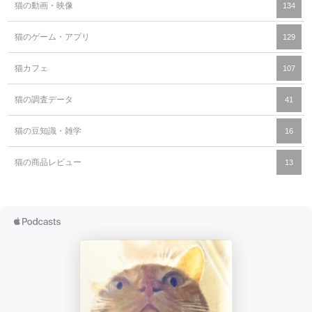
猫の動画・映像
134
猫のゲーム・アプリ
129
猫カフェ
107
猫の調査データ
41
猫の豆知識・雑学
16
猫の商品レビュー
13