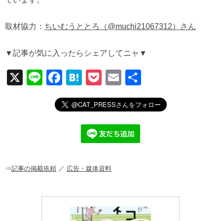
取材協力：
ちいむうととろ（@muchi21067312）さん
▼記事が気に入ったらシェアしてニャ▼
X
Li
F
H
P
E
共
n
a
at
o
m
有
e
c
e
ck
ail
e
n
et
b
a
o
o
⇒
記事の掲載依頼
／
広告・媒体資料
k