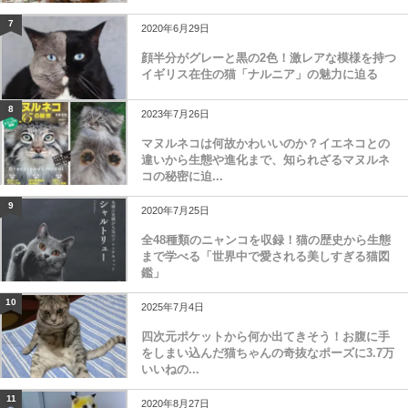
7
2020年6月29日
顔半分がグレーと黒の2色！激レアな模様を持つ
イギリス在住の猫「ナルニア」の魅力に迫る
8
2023年7月26日
マヌルネコは何故かわいいのか？イエネコとの
違いから生態や進化まで、知られざるマヌルネ
コの秘密に迫...
9
2020年7月25日
全48種類のニャンコを収録！猫の歴史から生態
まで学べる「世界中で愛される美しすぎる猫図
鑑」
10
2025年7月4日
四次元ポケットから何か出てきそう！お腹に手
をしまい込んだ猫ちゃんの奇抜なポーズに3.7万
いいねの...
11
2020年8月27日