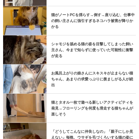
猫がノートPCを揺らす→倒す→座り込む、仕事中
の飼い主さんに強引すぎるネコハラ被害が降りか
かる
シャモジを舐める猫の姿を目撃してしまった飼い
主さん、今まで知らずに使っていた可能性に衝撃
が走る
お風呂上がりの娘さんにスキスキが止まらない猫
ちゃん、あまりの求愛っぷりに羨ましがる人が続
出
猫とタオル一枚で遊べる新しいアクティビティを
発見→フローリングを何度も滑走する猫ちゃんが
楽しそう
「どうしてこんなに仲良しなの」「親子にしか見
えない」毎晩、ウサギを毛づくろいする猫の姿に