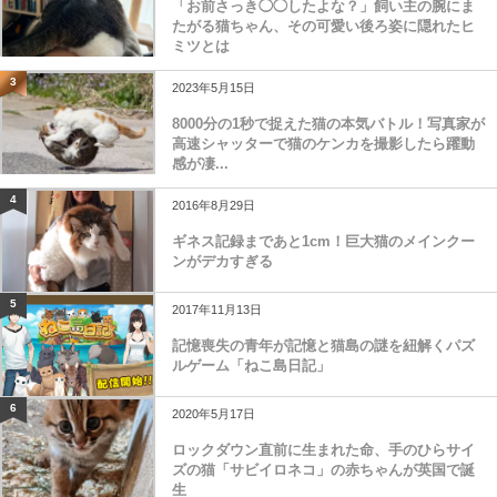
「お前さっき◯◯したよな？」飼い主の腕にま
たがる猫ちゃん、その可愛い後ろ姿に隠れたヒ
ミツとは
3
2023年5月15日
8000分の1秒で捉えた猫の本気バトル！写真家が
高速シャッターで猫のケンカを撮影したら躍動
感が凄...
4
2016年8月29日
ギネス記録まであと1cm！巨大猫のメインクー
ンがデカすぎる
5
2017年11月13日
記憶喪失の青年が記憶と猫島の謎を紐解くパズ
ルゲーム「ねこ島日記」
6
2020年5月17日
ロックダウン直前に生まれた命、手のひらサイ
ズの猫「サビイロネコ」の赤ちゃんが英国で誕
生