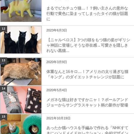
まるでピカチュウ猫…！？飼い主さんの意外な
行動で黄色に染まってしまったタイの猫が話題
に
12
2023年6月3日
【ニャルベロス】3つの頭をもつ猫の姿がギリシ
ャ神話に登場しそうな存在感→可愛さを隠しき
れない黒猫...
13
2020年3月9日
体重なんと16キロ…！アメリカの太り過ぎな猫
「キング」のダイエットチャレンジが話題に
14
2020年5月4日
メガネな猫は好きですかニャ！？ポールアンド
ジョーからサングラスキャット柄の新作が登場
15
2021年10月19日
あったか猫ハウスを手編みで作れる「NHKすて
きにハンドメイドセレクション」全40デザイン