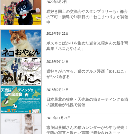
2022年3月2日
猫好き同士の交流会やスタンプラリーも♪ 都会
の下町・湯島で14回目の「ねこまつり」が開催
中
2018年5月21日
ボスネコばかりを集めた岩合光昭さんの新作写
真集「ネコおやぶん」
2016年9月14日
猫好きがハマる、猫のグルメ漫画「めしねこ」
がヤバ過ぎる
2018年2月14日
日本最北の猫島・天売島の猫ミーティング＆猫
の譲渡会が札幌で開催
2019年11月27日
志茂田景樹さんの猫カレンダーが今年も発売！
子猫の写真と温かい言葉で癒やされるニャ