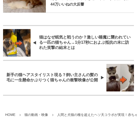
44万いいねの大反響
猫はなぜ眠気と戦うのか？激しい睡魔に襲われてい
る一匹の猫ちゃん→1分17秒におよぶ抵抗の末に訪
れた笑撃の結末とは
新手の猫ヘアスタイリスト現る？飼い主さんの髪の
毛に一生懸命かぶりつく猫ちゃんの衝撃映像が公開
HOME
猫の動画・映像
人間と犬猫の種を超えたヘソ天コラボが実現！赤ちゃ