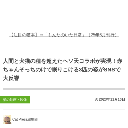
猫の商品レビュー
猫の豆知識・雑学
猫の調査データ
【注目の猫本】⇒「もんたのいた日常」（25年6月刊行）
猫の譲渡会
猫の社会問題
人間と犬猫の種を超えたヘソ天コラボが実現！赤
ちゃんそっちのけで眠りこける3匹の姿がSNSで
猫のゲーム・アプリ
大反響
猫のフリー写真素材
2023年11月10日
猫の動画・映像
Cat Press編集部