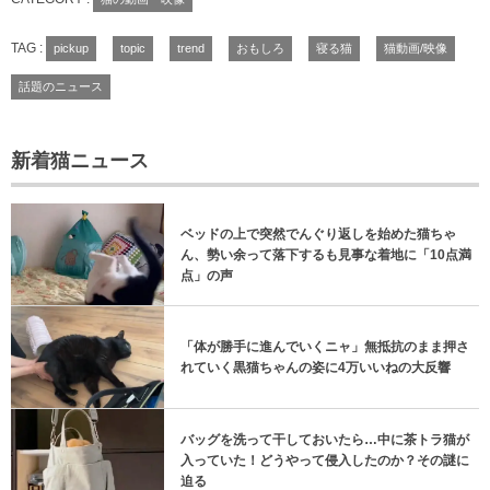
TAG :
pickup
topic
trend
おもしろ
寝る猫
猫動画/映像
話題のニュース
新着猫ニュース
ベッドの上で突然でんぐり返しを始めた猫ちゃ
ん、勢い余って落下するも見事な着地に「10点満
点」の声
「体が勝手に進んでいくニャ」無抵抗のまま押さ
れていく黒猫ちゃんの姿に4万いいねの大反響
バッグを洗って干しておいたら…中に茶トラ猫が
入っていた！どうやって侵入したのか？その謎に
迫る