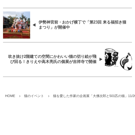
伊勢神宮前・おかげ横丁で「第23回 来る福招き猫
まつり」が開催中
吹き抜け2階建ての空間にかわいい猫の切り絵が飛
び回る！きりえや高木亮氏の個展が吉祥寺で開催
HOME
猫のイベント
猫を愛した作家の企画展「大佛次郎と501匹の猫」11/