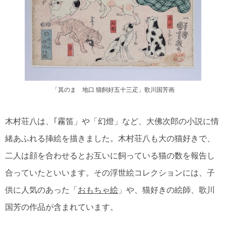
「其のまゝ地口 猫飼好五十三疋」歌川国芳画
木村荘八は、｢霧笛」や「幻燈」など、大佛次郎の小説に情
緒あふれる挿絵を描きました。木村荘八も大の猫好きで、
二人は顔を合わせるとお互いに飼っている猫の数を報告し
合っていたといいます。その浮世絵コレクションには、子
供に人気のあった「
おもちゃ絵
」や、猫好きの絵師、歌川
国芳の作品が含まれています。