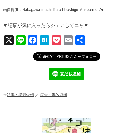
画像提供：Nakagawa-machi Bato Hiroshige Museum of Art.
▼記事が気に入ったらシェアしてニャ▼
X
Li
F
H
P
E
共
n
a
at
o
m
有
e
c
e
ck
ail
e
n
et
b
a
o
o
⇒
記事の掲載依頼
／
広告・媒体資料
k