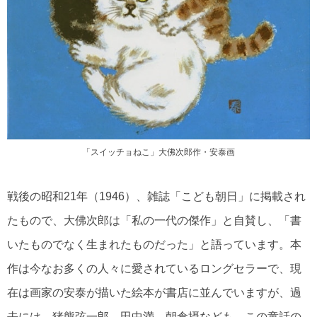
「スイッチョねこ」大佛次郎作・安泰画
戦後の昭和21年（1946）、雑誌「こども朝日」に掲載され
たもので、大佛次郎は「私の一代の傑作」と自賛し、「書
いたものでなく生まれたものだった」と語っています。本
作は今なお多くの人々に愛されているロングセラーで、現
在は画家の安泰が描いた絵本が書店に並んでいますが、過
去には、猪熊弦一郎、田中満、朝倉摂なども、この童話の