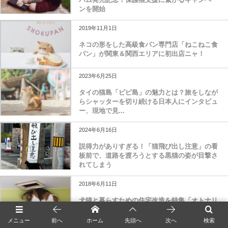
ンを開始
2019年11月1日
ネコの形をした高級食パン専門店「ねこねこ食
パン」が関東＆関西エリアに初出店ニャ！
2023年6月25日
タイの猫島「ピピ島」の魅力とは？旅をしなが
らシャッターを切り続ける日本人にインタビュ
ー、現地で見...
2024年6月16日
説得力がありすぎる！「猫飛び出し注意」の看
板前で、道路を渡ろうとする黒猫の姿が目撃さ
れてしまう
2018年6月11日
犬猫と暮らすための住宅改造を特集「オトナリ
ノベーション vol.3」
メニュー
前へ
ホーム
先頭へ
次へ
検索