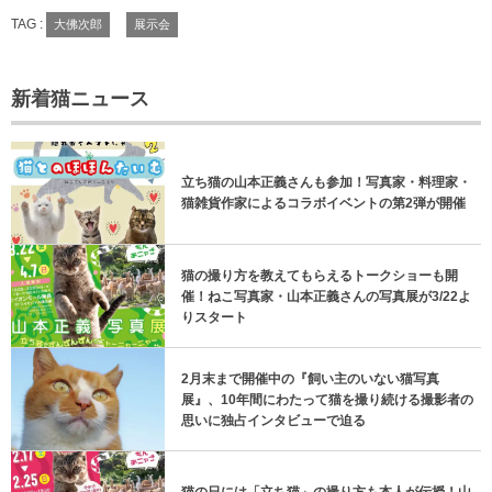
TAG :
大佛次郎
展示会
新着猫ニュース
立ち猫の山本正義さんも参加！写真家・料理家・
猫雑貨作家によるコラボイベントの第2弾が開催
猫の撮り方を教えてもらえるトークショーも開
催！ねこ写真家・山本正義さんの写真展が3/22よ
りスタート
2月末まで開催中の『飼い主のいない猫写真
展』、10年間にわたって猫を撮り続ける撮影者の
思いに独占インタビューで迫る