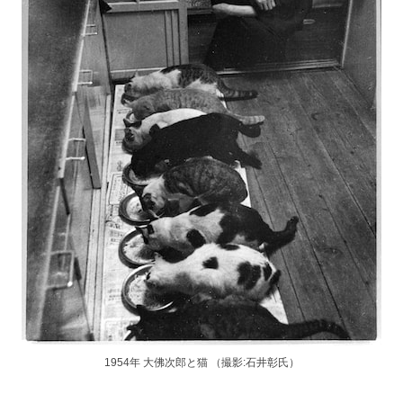
1954年 大佛次郎と猫 （撮影:石井彰氏）