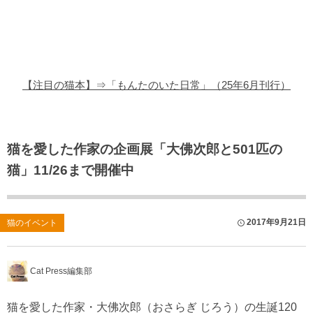
猫の商品レビュー
猫の豆知識・雑学
猫の調査データ
【注目の猫本】⇒「もんたのいた日常」（25年6月刊行）
猫の譲渡会
猫の社会問題
猫を愛した作家の企画展「大佛次郎と501匹の
猫」11/26まで開催中
猫のゲーム・アプリ
猫のフリー写真素材
2017年9月21日
猫のイベント
Cat Press編集部
猫を愛した作家・大佛次郎（おさらぎ じろう）の生誕120