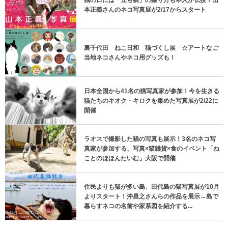
猫の日には「立ち猫」の撮り方も本人が伝授！山
本正義さんのネコ写真展が2/17からスタート
裏千代田 ねこ日和 猫づくし展 ☆アートなご
当地ネコさんやネコ用グッズも！
日本全国から41名の猫写真家が参加！今を生きる
猫たちのキオク・キロクを集めた写真展が2/22に
開催
ラオスで撮影した猫の写真も展示！3名のネコ写
真家が参加する、写真×猫雑貨×食のイベント「ね
ことのほほんたいむ」大阪で開催
住民よりも猫が多い島、田代島の猫写真展が10月
よりスタート！沖昌之さんらの作品を展示→島で
暮らすネコの名前や家系図を紹介する...