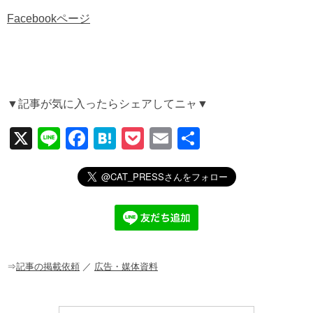
Facebookページ
▼記事が気に入ったらシェアしてニャ▼
X
Li
F
H
P
E
共
n
a
at
o
m
有
e
c
e
ck
ail
e
n
et
b
a
o
o
⇒
記事の掲載依頼
／
広告・媒体資料
k