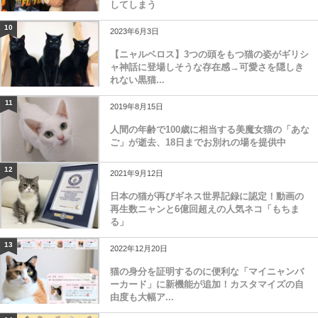
してしまう
10
2023年6月3日
【ニャルベロス】3つの頭をもつ猫の姿がギリシ
ャ神話に登場しそうな存在感→可愛さを隠しき
れない黒猫...
11
2019年8月15日
人間の年齢で100歳に相当する美魔女猫の「あな
ご」が逝去、18日までお別れの場を提供中
12
2021年9月12日
日本の猫が再びギネス世界記録に認定！動画の
再生数ニャンと6億回超えの人気ネコ「もちま
る」
13
2022年12月20日
猫の身分を証明するのに便利な「マイニャンバ
ーカード」に新機能が追加！カスタマイズの自
由度も大幅ア...