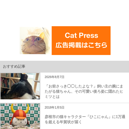
おすすめ記事
2026年8月7日
「お前さっき◯◯したよな？」飼い主の腕にま
たがる猫ちゃん、その可愛い後ろ姿に隠れたヒ
ミツとは
2018年1月5日
彦根市の猫キャラクター「ひこにゃん」に1万通
を超える年賀状が届く