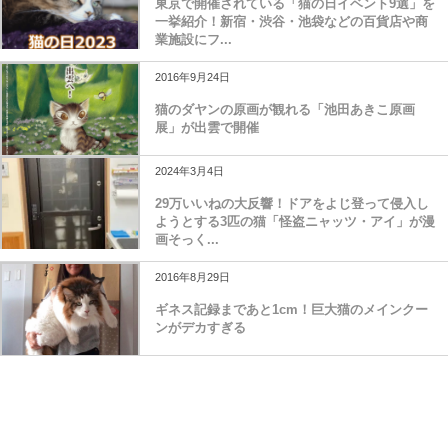
東京で開催されている「猫の日イベント9選」を
一挙紹介！新宿・渋谷・池袋などの百貨店や商
業施設にフ...
2016年9月24日
猫のダヤンの原画が観れる「池田あきこ原画
展」が出雲で開催
2024年3月4日
29万いいねの大反響！ドアをよじ登って侵入し
ようとする3匹の猫「怪盗ニャッツ・アイ」が漫
画そっく...
2016年8月29日
ギネス記録まであと1cm！巨大猫のメインクー
ンがデカすぎる