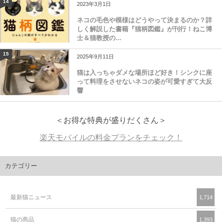
14
2023年3月1日
ネコの毛色や模様はどうやって決まるのか？詳
しく解説した書籍『猫柄図鑑』が刊行！ねこ博
士＆猫教授の...
15
2025年9月11日
猫は入っちゃダメな場所ほど好き！シンクに座
って料理をさせないネコの姿が可愛すぎて大反
響
＜お得な特典が盛りだくさん＞
楽天モバイルの料金プランをチェック！
カテゴリー
最新猫ニュース
1,714
猫の商品
1,393