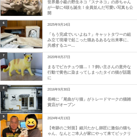
世界最小級の野生ネコ「スナネコ」の赤ちゃん
が一挙に4頭も誕生！全員並んだ可愛い写真も公
開
6
2025年9月14日
「もう完成でいいよね？」キャットタワーの組
み立て現場で起こった猫あるあるな出来事に、
共感するユー...
7
2020年8月27日
まるでピカチュウ猫…！？飼い主さんの意外な
行動で黄色に染まってしまったタイの猫が話題
に
8
2016年9月30日
長崎に「尾曲がり猫」がトレードマークの猫雑
貨店がオープン
9
2024年4月13日
【奇跡のご対面】細川たかし師匠に激似の猫ち
ゃん、なんとご本人が家にやって来てビックリ