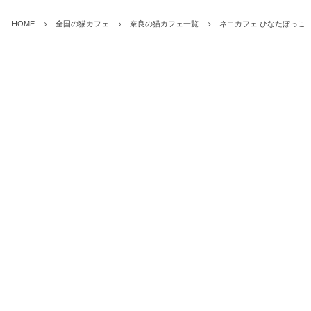
HOME
全国の猫カフェ
奈良の猫カフェ一覧
ネコカフェ ひなたぼっこ 