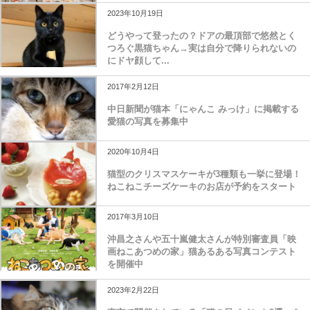
2023年10月19日
どうやって登ったの？ドアの最頂部で悠然とく
つろぐ黒猫ちゃん→実は自分で降りられないの
にドヤ顔して...
2017年2月12日
中日新聞が猫本「にゃんこ みっけ」に掲載する
愛猫の写真を募集中
2020年10月4日
猫型のクリスマスケーキが3種類も一挙に登場！
ねこねこチーズケーキのお店が予約をスタート
2017年3月10日
沖昌之さんや五十嵐健太さんが特別審査員「映
画ねこあつめの家」猫あるある写真コンテスト
を開催中
2023年2月22日