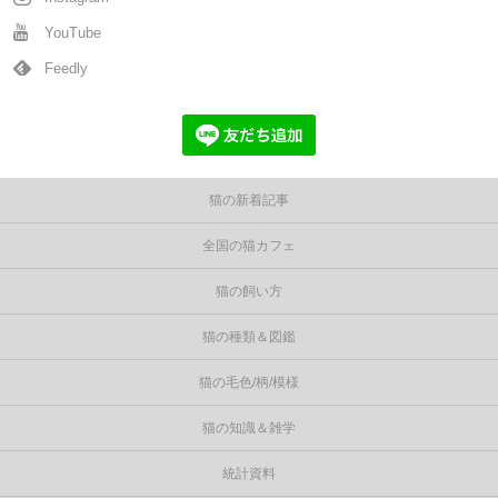
YouTube
Feedly
猫の新着記事
全国の猫カフェ
猫の飼い方
猫の種類＆図鑑
猫の毛色/柄/模様
猫の知識＆雑学
統計資料