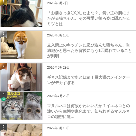
1
2026年8月7日
「お前さっき◯◯したよな？」飼い主の腕にま
たがる猫ちゃん、その可愛い後ろ姿に隠れたヒ
ミツとは
2
2026年8月10日
立入禁止のキッチンに忍び込んだ猫ちゃん、単
独犯かと思ったら背後にもう1匹隠れていること
が判明
3
2016年8月29日
ギネス記録まであと1cm！巨大猫のメインクー
ンがデカすぎる
4
2023年7月26日
マヌルネコは何故かわいいのか？イエネコとの
違いから生態や進化まで、知られざるマヌルネ
コの秘密に迫...
5
2022年3月10日