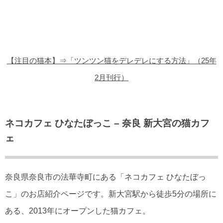
猫の商品レビュー
猫の豆知識・雑学
猫の調査データ
【注目の猫本】⇒「ツンツン猫をデレデレにする方法」（25年
猫の譲渡会
2月刊行）
猫の社会問題
猫のゲーム・アプリ
ネコカフェ ひなたぼっこ – 奈良 新大宮の猫カフ
ェ
猫のフリー写真素材
奈良県奈良市の法華寺町にある「ネコカフェ ひなたぼっ
こ」のお店紹介ページです。新大宮駅から徒歩5分の場所に
ある、2013年にオープンした猫カフェ。