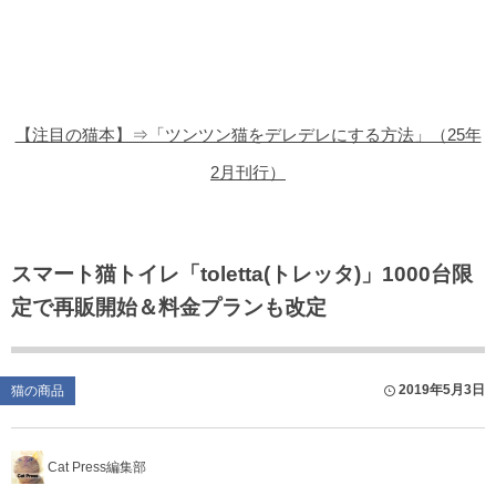
猫の商品レビュー
猫の豆知識・雑学
猫の調査データ
【注目の猫本】⇒「ツンツン猫をデレデレにする方法」（25年
猫の譲渡会
2月刊行）
猫の社会問題
猫のゲーム・アプリ
スマート猫トイレ「toletta(トレッタ)」1000台限
定で再販開始＆料金プランも改定
猫のフリー写真素材
2019年5月3日
猫の商品
Cat Press編集部