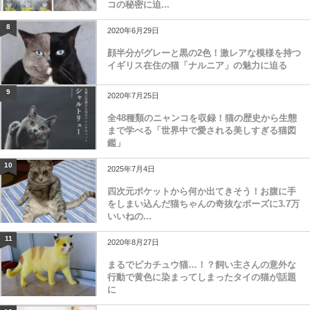
コの秘密に迫...
8
2020年6月29日
顔半分がグレーと黒の2色！激レアな模様を持つ
イギリス在住の猫「ナルニア」の魅力に迫る
9
2020年7月25日
全48種類のニャンコを収録！猫の歴史から生態
まで学べる「世界中で愛される美しすぎる猫図
鑑」
10
2025年7月4日
四次元ポケットから何か出てきそう！お腹に手
をしまい込んだ猫ちゃんの奇抜なポーズに3.7万
いいねの...
11
2020年8月27日
まるでピカチュウ猫…！？飼い主さんの意外な
行動で黄色に染まってしまったタイの猫が話題
に