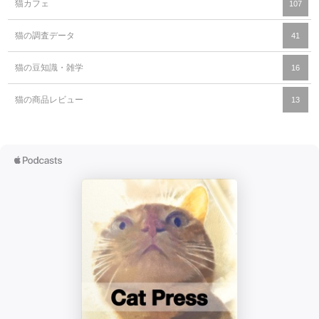
猫カフェ
107
猫の調査データ
41
猫の豆知識・雑学
16
猫の商品レビュー
13