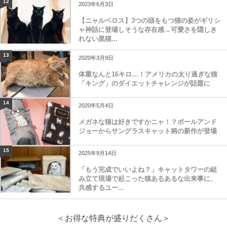
12
2023年6月3日
【ニャルベロス】3つの頭をもつ猫の姿がギリシ
ャ神話に登場しそうな存在感→可愛さを隠しき
れない黒猫...
13
2020年3月9日
体重なんと16キロ…！アメリカの太り過ぎな猫
「キング」のダイエットチャレンジが話題に
14
2020年5月4日
メガネな猫は好きですかニャ！？ポールアンド
ジョーからサングラスキャット柄の新作が登場
15
2025年9月14日
「もう完成でいいよね？」キャットタワーの組
み立て現場で起こった猫あるあるな出来事に、
共感するユー...
＜お得な特典が盛りだくさん＞