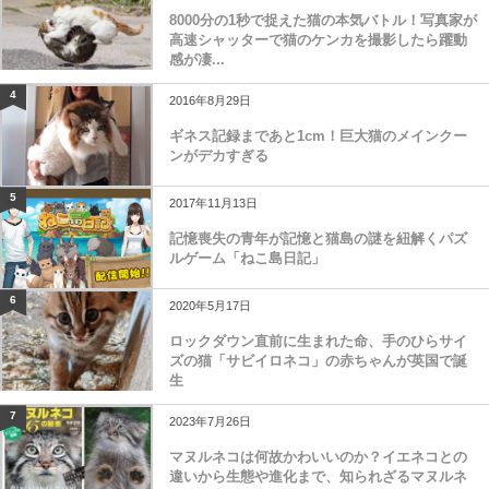
8000分の1秒で捉えた猫の本気バトル！写真家が
高速シャッターで猫のケンカを撮影したら躍動
感が凄...
4
2016年8月29日
ギネス記録まであと1cm！巨大猫のメインクー
ンがデカすぎる
5
2017年11月13日
記憶喪失の青年が記憶と猫島の謎を紐解くパズ
ルゲーム「ねこ島日記」
6
2020年5月17日
ロックダウン直前に生まれた命、手のひらサイ
ズの猫「サビイロネコ」の赤ちゃんが英国で誕
生
7
2023年7月26日
マヌルネコは何故かわいいのか？イエネコとの
違いから生態や進化まで、知られざるマヌルネ