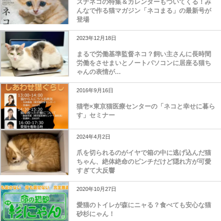
スナネコの特集＆カレンダーもついてくる！み
んなで作る猫マガジン「ネコまる」の最新号が
登場
2023年12月18日
まるで労働基準監督ネコ？飼い主さんに長時間
労働をさせまいとノートパソコンに居座る猫ち
ゃんの表情が...
2016年9月16日
猫壱×東京猫医療センターの「ネコと幸せに暮ら
す」セミナー
2024年4月2日
爪を切られるのがイヤで箱の中に逃げ込んだ猫
ちゃん、絶体絶命のピンチだけど隠れ方が可愛
すぎて大反響
2020年10月27日
愛猫のトイレが森にニャる？食べても安心な猫
砂杉にゃん！