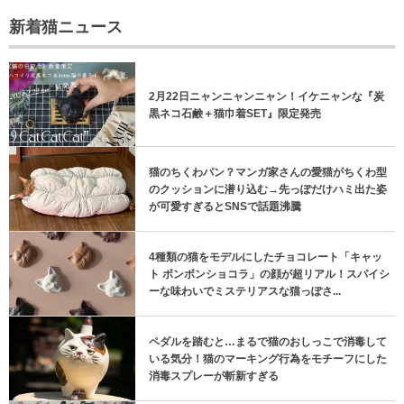
新着猫ニュース
2月22日ニャンニャンニャン！イケニャンな『炭
黒ネコ石鹸＋猫巾着SET』限定発売
猫のちくわパン？マンガ家さんの愛猫がちくわ型
のクッションに潜り込む→先っぽだけハミ出た姿
が可愛すぎるとSNSで話題沸騰
4種類の猫をモデルにしたチョコレート「キャッ
ト ボンボンショコラ」の顔が超リアル！スパイシ
ーな味わいでミステリアスな猫っぽさ...
ペダルを踏むと…まるで猫のおしっこで消毒して
いる気分！猫のマーキング行為をモチーフにした
消毒スプレーが斬新すぎる