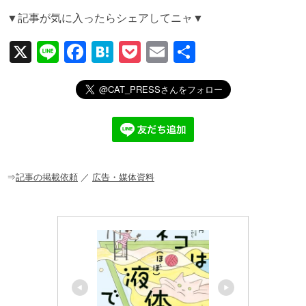
▼記事が気に入ったらシェアしてニャ▼
X
Li
F
H
P
E
共
n
a
at
o
m
有
e
c
e
ck
ail
e
n
et
b
a
o
o
⇒
記事の掲載依頼
／
広告・媒体資料
k