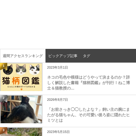
週間アクセスランキング
ピックアップ記事
タグ
1
2023年3月1日
ネコの毛色や模様はどうやって決まるのか？詳
しく解説した書籍『猫柄図鑑』が刊行！ねこ博
士＆猫教授の...
2
2026年8月7日
「お前さっき◯◯したよな？」飼い主の腕にま
たがる猫ちゃん、その可愛い後ろ姿に隠れたヒ
ミツとは
3
2023年5月15日