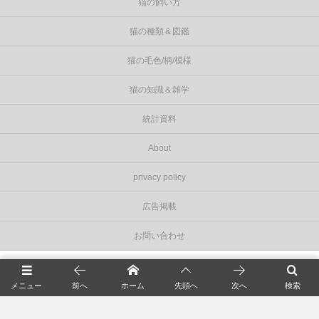
猫の飼い方
猫の種類＆図鑑
猫の毛色/柄/模様
猫の知識＆雑学
統計資料
About
privacy policy
広告掲載
お問い合わせ
©
2026
Cat Press（キャットプレス）
.
メニュー
前へ
ホーム
先頭へ
次へ
検索