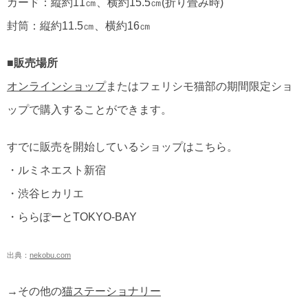
カード：縦約11㎝、横約15.5㎝(折り畳み時)
封筒：縦約11.5㎝、横約16㎝
■販売場所
オンラインショップ
またはフェリシモ猫部の期間限定ショ
ップで購入することができます。
すでに販売を開始しているショップはこちら。
・ルミネエスト新宿
・渋谷ヒカリエ
・ららぽーとTOKYO-BAY
出典：
nekobu.com
→その他の
猫ステーショナリー