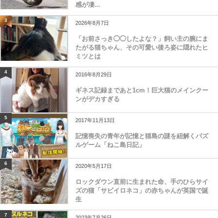
感が凄...
3
2026年8月7日
「お前さっき◯◯したよな？」飼い主の腕にま
たがる猫ちゃん、その可愛い後ろ姿に隠れたヒ
ミツとは
4
2016年8月29日
ギネス記録まであと1cm！巨大猫のメインクー
ンがデカすぎる
5
2017年11月13日
記憶喪失の青年が記憶と猫島の謎を紐解くパズ
ルゲーム「ねこ島日記」
6
2020年5月17日
ロックダウン直前に生まれた命、手のひらサイ
ズの猫「サビイロネコ」の赤ちゃんが英国で誕
生
7
2023年7月26日