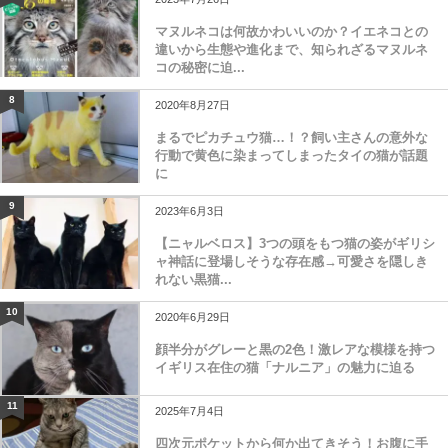
マヌルネコは何故かわいいのか？イエネコとの
違いから生態や進化まで、知られざるマヌルネ
コの秘密に迫...
8
2020年8月27日
まるでピカチュウ猫…！？飼い主さんの意外な
行動で黄色に染まってしまったタイの猫が話題
に
9
2023年6月3日
【ニャルベロス】3つの頭をもつ猫の姿がギリシ
ャ神話に登場しそうな存在感→可愛さを隠しき
れない黒猫...
10
2020年6月29日
顔半分がグレーと黒の2色！激レアな模様を持つ
イギリス在住の猫「ナルニア」の魅力に迫る
11
2025年7月4日
四次元ポケットから何か出てきそう！お腹に手