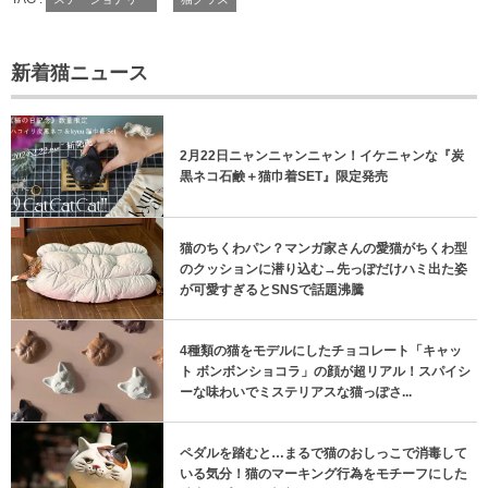
新着猫ニュース
2月22日ニャンニャンニャン！イケニャンな『炭
黒ネコ石鹸＋猫巾着SET』限定発売
猫のちくわパン？マンガ家さんの愛猫がちくわ型
のクッションに潜り込む→先っぽだけハミ出た姿
が可愛すぎるとSNSで話題沸騰
4種類の猫をモデルにしたチョコレート「キャッ
ト ボンボンショコラ」の顔が超リアル！スパイシ
ーな味わいでミステリアスな猫っぽさ...
ペダルを踏むと…まるで猫のおしっこで消毒して
いる気分！猫のマーキング行為をモチーフにした