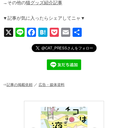
→その他の
猫グッズ紹介記事
▼記事が気に入ったらシェアしてニャ▼
X
Li
F
H
P
E
共
n
a
at
o
m
有
e
c
e
ck
ail
e
n
et
b
a
o
o
⇒
記事の掲載依頼
／
広告・媒体資料
k