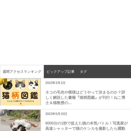
週間アクセスランキング
ピックアップ記事
タグ
1
2023年3月1日
ネコの毛色や模様はどうやって決まるのか？詳
しく解説した書籍『猫柄図鑑』が刊行！ねこ博
士＆猫教授の...
2
2023年5月15日
8000分の1秒で捉えた猫の本気バトル！写真家が
高速シャッターで猫のケンカを撮影したら躍動