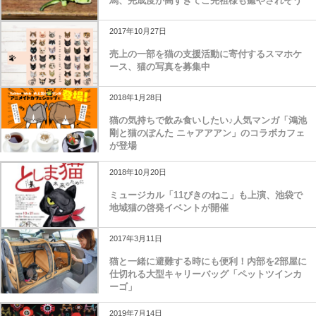
馬、完成度が高すぎてご先祖様も癒やされそう
2017年10月27日
売上の一部を猫の支援活動に寄付するスマホケ
ース、猫の写真を募集中
2018年1月28日
猫の気持ちで飲み食いしたい♪人気マンガ「鴻池
剛と猫のぽんた ニャアアアン」のコラボカフェ
が登場
2018年10月20日
ミュージカル「11ぴきのねこ」も上演、池袋で
地域猫の啓発イベントが開催
2017年3月11日
猫と一緒に避難する時にも便利！内部を2部屋に
仕切れる大型キャリーバッグ「ペットツインカ
ーゴ」
2019年7月14日