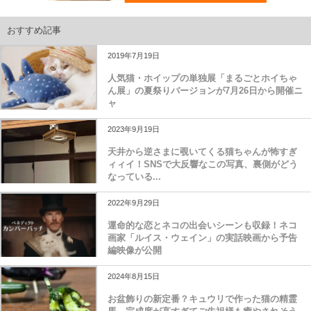
おすすめ記事
2019年7月19日
人気猫・ホイップの単独展「まるごとホイちゃ
ん展」の夏祭りバージョンが7月26日から開催ニ
ャ
2023年9月19日
天井から逆さまに覗いてくる猫ちゃんが怖すぎ
ィィイ！SNSで大反響なこの写真、裏側がどう
なっている...
2022年9月29日
運命的な恋とネコの出会いシーンも収録！ネコ
画家「ルイス・ウェイン」の実話映画から予告
編映像が公開
2024年8月15日
お盆飾りの新定番？キュウリで作った猫の精霊