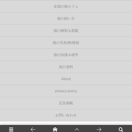
全国の猫カフェ
猫の飼い方
猫の種類＆図鑑
猫の毛色/柄/模様
猫の知識＆雑学
統計資料
About
privacy policy
広告掲載
お問い合わせ
©
2026
Cat Press（キャットプレス）
.