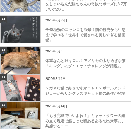
をしまい込んだ猫ちゃんの奇抜なポーズに3.7万
いいねの...
12
2020年7月25日
全48種類のニャンコを収録！猫の歴史から生態
まで学べる「世界中で愛される美しすぎる猫図
鑑」
13
2020年3月9日
体重なんと16キロ…！アメリカの太り過ぎな猫
「キング」のダイエットチャレンジが話題に
14
2020年5月4日
メガネな猫は好きですかニャ！？ポールアンド
ジョーからサングラスキャット柄の新作が登場
15
2025年9月14日
「もう完成でいいよね？」キャットタワーの組
み立て現場で起こった猫あるあるな出来事に、
共感するユー...