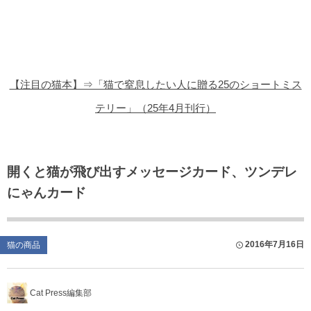
猫の商品レビュー
猫の豆知識・雑学
猫の調査データ
【注目の猫本】⇒「猫で窒息したい人に贈る25のショートミス
猫の譲渡会
テリー」（25年4月刊行）
猫の社会問題
猫のゲーム・アプリ
開くと猫が飛び出すメッセージカード、ツンデレ
にゃんカード
猫のフリー写真素材
2016年7月16日
猫の商品
Cat Press編集部