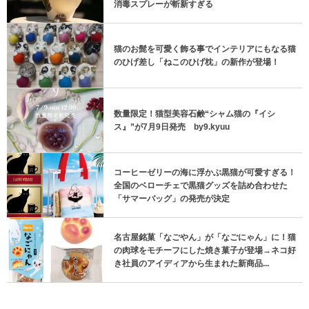
消毒スプレーが斬新すぎる
猫のお髭を可愛く飾る事でインテリアにもなる猫
のひげ差し「ねこのひげ枕」の新作が登場！
数量限定！猫型美容石鹸“シャム猫の『イシ
ス』”が7月9日発売 by9.kyuu
コーヒーゼリーの海に浮かぶ黒猫が可愛すぎる！
全国のベローチェで黒猫グッズを詰め合わせた
「サマーバッグ」の発売が決定
名古屋銘菓「なごやん」が「なごにゃん」に！猫
の肉球をモチーフにした焼き菓子が登場→ネコ好
き社員のアイディアから生まれた新商品...