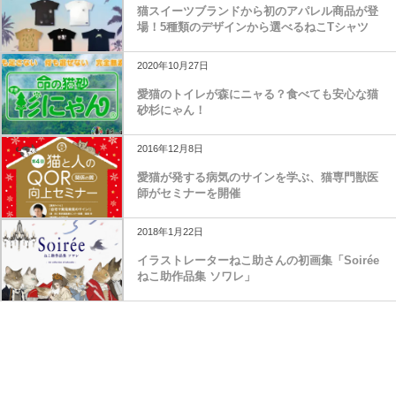
猫スイーツブランドから初のアパレル商品が登
場！5種類のデザインから選べるねこTシャツ
2020年10月27日
愛猫のトイレが森にニャる？食べても安心な猫
砂杉にゃん！
2016年12月8日
愛猫が発する病気のサインを学ぶ、猫専門獣医
師がセミナーを開催
2018年1月22日
イラストレーターねこ助さんの初画集「Soirée
ねこ助作品集 ソワレ」