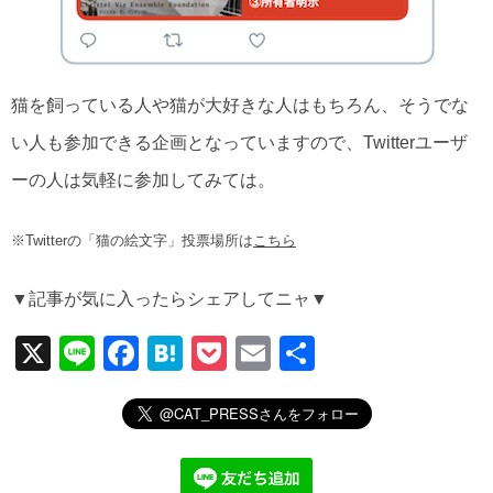
猫を飼っている人や猫が大好きな人はもちろん、そうでな
い人も参加できる企画となっていますので、Twitterユーザ
ーの人は気軽に参加してみては。
※Twitterの「猫の絵文字」投票場所は
こちら
▼記事が気に入ったらシェアしてニャ▼
X
Li
F
H
P
E
共
n
a
at
o
m
有
e
c
e
ck
ail
e
n
et