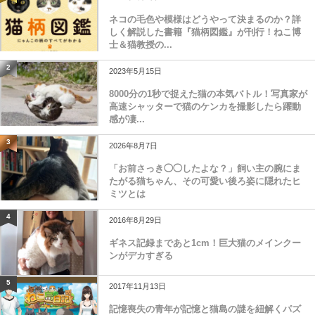
ネコの毛色や模様はどうやって決まるのか？詳
しく解説した書籍『猫柄図鑑』が刊行！ねこ博
士＆猫教授の...
2
2023年5月15日
8000分の1秒で捉えた猫の本気バトル！写真家が
高速シャッターで猫のケンカを撮影したら躍動
感が凄...
3
2026年8月7日
「お前さっき◯◯したよな？」飼い主の腕にま
たがる猫ちゃん、その可愛い後ろ姿に隠れたヒ
ミツとは
4
2016年8月29日
ギネス記録まであと1cm！巨大猫のメインクー
ンがデカすぎる
5
2017年11月13日
記憶喪失の青年が記憶と猫島の謎を紐解くパズ