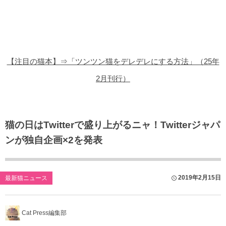
猫の商品レビュー
猫の豆知識・雑学
猫の調査データ
【注目の猫本】⇒「ツンツン猫をデレデレにする方法」（25年
猫の譲渡会
2月刊行）
猫の社会問題
猫のゲーム・アプリ
猫の日はTwitterで盛り上がるニャ！Twitterジャパ
ンが独自企画×2を発表
猫のフリー写真素材
2019年2月15日
最新猫ニュース
Cat Press編集部