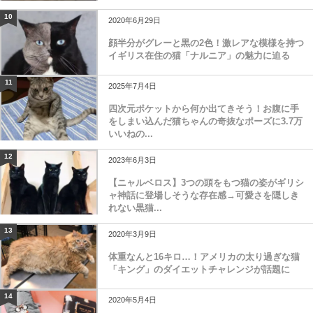
10
2020年6月29日
顔半分がグレーと黒の2色！激レアな模様を持つ
イギリス在住の猫「ナルニア」の魅力に迫る
11
2025年7月4日
四次元ポケットから何か出てきそう！お腹に手
をしまい込んだ猫ちゃんの奇抜なポーズに3.7万
いいねの...
12
2023年6月3日
【ニャルベロス】3つの頭をもつ猫の姿がギリシ
ャ神話に登場しそうな存在感→可愛さを隠しき
れない黒猫...
13
2020年3月9日
体重なんと16キロ…！アメリカの太り過ぎな猫
「キング」のダイエットチャレンジが話題に
14
2020年5月4日