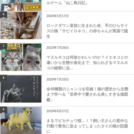
ルゲーム「ねこ島日記」
6
2020年5月17日
ロックダウン直前に生まれた命、手のひらサイ
ズの猫「サビイロネコ」の赤ちゃんが英国で誕
生
7
2023年7月26日
マヌルネコは何故かわいいのか？イエネコとの
違いから生態や進化まで、知られざるマヌルネ
コの秘密に迫...
8
2020年7月25日
全48種類のニャンコを収録！猫の歴史から生態
まで学べる「世界中で愛される美しすぎる猫図
鑑」
9
2020年8月27日
まるでピカチュウ猫…！？飼い主さんの意外な
行動で黄色に染まってしまったタイの猫が話題
に