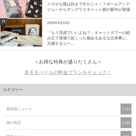
メガネな猫は好きですかニャ！？ポールアンド
ジョーからサングラスキャット柄の新作が登場
15
2025年9月14日
「もう完成でいいよね？」キャットタワーの組
み立て現場で起こった猫あるあるな出来事に、
共感するユー...
＜お得な特典が盛りだくさん＞
楽天モバイルの料金プランをチェック！
カテゴリー
最新猫ニュース
1,713
猫の商品
1,393