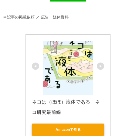
b
a
o
o
⇒
記事の掲載依頼
／
広告・媒体資料
k
ネコは（ほぼ）液体である　ネ
コ研究最前線
Amazonで見る