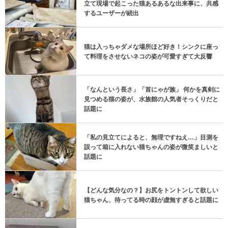
立て現場で起こった猫あるあるな出来事に、共感
するユーザーが続出
猫は入っちゃダメな場所ほど好き！シンクに座っ
て料理をさせないネコの姿が可愛すぎて大反響
「なんという長さ」「首にゃが族」 何かを真剣に
見つめる猫の姿が、水族館の人気者そっくりだと
話題に
「私の見立てによると、無理ですねえ…」目測を
誤って箱に入れない猫ちゃんの姿が微笑ましいと
話題に
【どんな気分なの？】お尻をトントンして欲しい
猫ちゃん、待ってる時の顔が虚無すぎると話題に