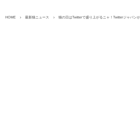
HOME
最新猫ニュース
猫の日はTwitterで盛り上がるニャ！Twitterジャパ