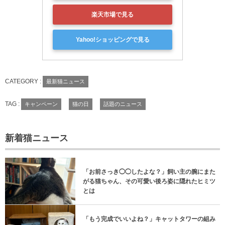
楽天市場で見る
Yahoo!ショッピングで見る
CATEGORY :
最新猫ニュース
TAG :
キャンペーン
猫の日
話題のニュース
新着猫ニュース
「お前さっき◯◯したよな？」飼い主の腕にまた
がる猫ちゃん、その可愛い後ろ姿に隠れたヒミツ
とは
「もう完成でいいよね？」キャットタワーの組み