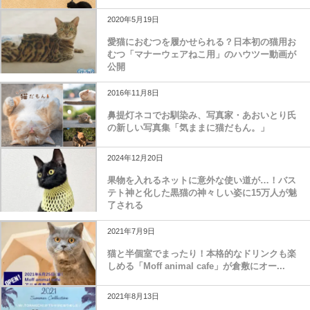
2020年5月19日
愛猫におむつを履かせられる？日本初の猫用お
むつ「マナーウェアねこ用」のハウツー動画が
公開
2016年11月8日
鼻提灯ネコでお馴染み、写真家・あおいとり氏
の新しい写真集「気ままに猫だもん。」
2024年12月20日
果物を入れるネットに意外な使い道が…！バス
テト神と化した黒猫の神々しい姿に15万人が魅
了される
2021年7月9日
猫と半個室でまったり！本格的なドリンクも楽
しめる「Moff animal cafe」が倉敷にオー...
2021年8月13日