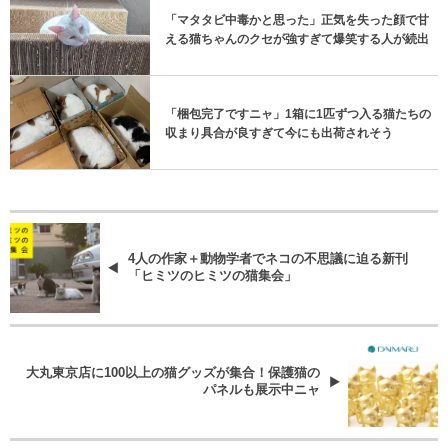
「マタタビ中毒かと思った」正気を失った顔で甘
える猫ちゃんのクセが強すぎて爆笑する人が続出
「梱包完了ですニャ」1箱に1匹ずつ入る猫たちの
収まり具合が良すぎて今にも出荷されそう
4人の作家＋動物学者でネコの不思議に迫る新刊
「ヒミツのヒミツの猫集会」
大丸東京店に100以上の猫グッズが集合！保護猫の
パネルも展示中ニャ