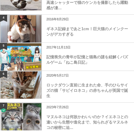
高速シャッターで猫のケンカを撮影したら躍動
感が凄...
4
2016年8月29日
ギネス記録まであと1cm！巨大猫のメインクー
ンがデカすぎる
5
2017年11月13日
記憶喪失の青年が記憶と猫島の謎を紐解くパズ
ルゲーム「ねこ島日記」
6
2020年5月17日
ロックダウン直前に生まれた命、手のひらサイ
ズの猫「サビイロネコ」の赤ちゃんが英国で誕
生
7
2023年7月26日
マヌルネコは何故かわいいのか？イエネコとの
違いから生態や進化まで、知られざるマヌルネ
コの秘密に迫...