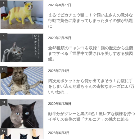
8
2020年8月27日
まるでピカチュウ猫…！？飼い主さんの意外な
行動で黄色に染まってしまったタイの猫が話題
に
9
2020年7月25日
全48種類のニャンコを収録！猫の歴史から生態
まで学べる「世界中で愛される美しすぎる猫図
鑑」
10
2025年7月4日
四次元ポケットから何か出てきそう！お腹に手
をしまい込んだ猫ちゃんの奇抜なポーズに3.7万
いいねの...
11
2020年6月29日
顔半分がグレーと黒の2色！激レアな模様を持つ
イギリス在住の猫「ナルニア」の魅力に迫る
12
2023年6月3日