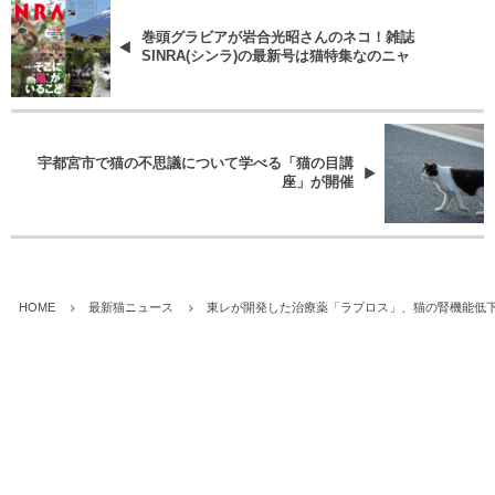
巻頭グラビアが岩合光昭さんのネコ！雑誌
SINRA(シンラ)の最新号は猫特集なのニャ
宇都宮市で猫の不思議について学べる「猫の目講
座」が開催
HOME
最新猫ニュース
東レが開発した治療薬「ラプロス」、猫の腎機能低