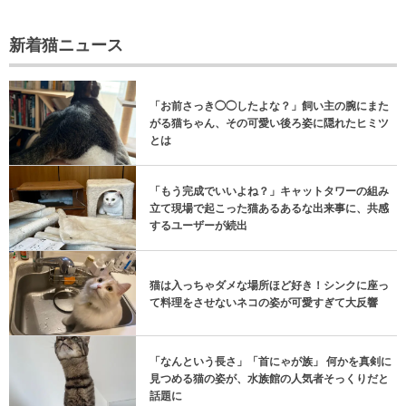
新着猫ニュース
「お前さっき◯◯したよな？」飼い主の腕にまた
がる猫ちゃん、その可愛い後ろ姿に隠れたヒミツ
とは
「もう完成でいいよね？」キャットタワーの組み
立て現場で起こった猫あるあるな出来事に、共感
するユーザーが続出
猫は入っちゃダメな場所ほど好き！シンクに座っ
て料理をさせないネコの姿が可愛すぎて大反響
「なんという長さ」「首にゃが族」 何かを真剣に
見つめる猫の姿が、水族館の人気者そっくりだと
話題に