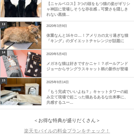
【ニャルベロス】3つの頭をもつ猫の姿がギリシ
ャ神話に登場しそうな存在感→可愛さを隠しき
れない黒猫...
13
2020年3月9日
体重なんと16キロ…！アメリカの太り過ぎな猫
「キング」のダイエットチャレンジが話題に
14
2020年5月4日
メガネな猫は好きですかニャ！？ポールアンド
ジョーからサングラスキャット柄の新作が登場
15
2025年9月14日
「もう完成でいいよね？」キャットタワーの組
み立て現場で起こった猫あるあるな出来事に、
共感するユー...
＜お得な特典が盛りだくさん＞
楽天モバイルの料金プランをチェック！