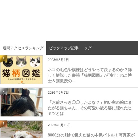
週間アクセスランキング
ピックアップ記事
タグ
1
2023年3月1日
ネコの毛色や模様はどうやって決まるのか？詳
しく解説した書籍『猫柄図鑑』が刊行！ねこ博
士＆猫教授の...
2
2026年8月7日
「お前さっき◯◯したよな？」飼い主の腕にま
たがる猫ちゃん、その可愛い後ろ姿に隠れたヒ
ミツとは
3
2023年5月15日
8000分の1秒で捉えた猫の本気バトル！写真家が