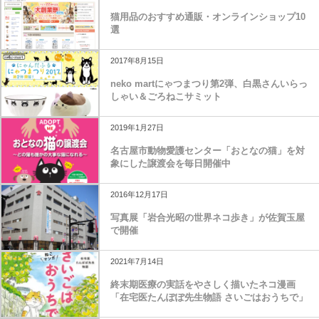
猫用品のおすすめ通販・オンラインショップ10
選
2017年8月15日
neko martにゃつまつり第2弾、白黒さんいらっ
しゃい＆ごろねこサミット
2019年1月27日
名古屋市動物愛護センター「おとなの猫」を対
象にした譲渡会を毎日開催中
2016年12月17日
写真展「岩合光昭の世界ネコ歩き」が佐賀玉屋
で開催
2021年7月14日
終末期医療の実話をやさしく描いたネコ漫画
「在宅医たんぽぽ先生物語 さいごはおうちで」