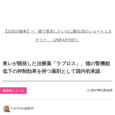
猫の商品レビュー
猫の豆知識・雑学
猫の調査データ
【注目の猫本】⇒「猫で窒息したい人に贈る25のショートミス
猫の譲渡会
テリー」（25年4月刊行）
猫の社会問題
猫のゲーム・アプリ
東レが開発した治療薬「ラプロス」、猫の腎機能
低下の抑制効果を持つ薬剤として国内初承認
猫のフリー写真素材
2017年1月24日
最新猫ニュース
Cat Press編集部