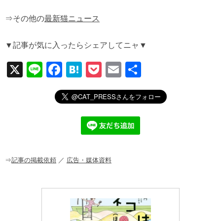
⇒その他の
最新猫ニュース
▼記事が気に入ったらシェアしてニャ▼
X
Li
F
H
P
E
共
n
a
at
o
m
有
e
c
e
ck
ail
e
n
et
b
a
o
o
⇒
記事の掲載依頼
／
広告・媒体資料
k