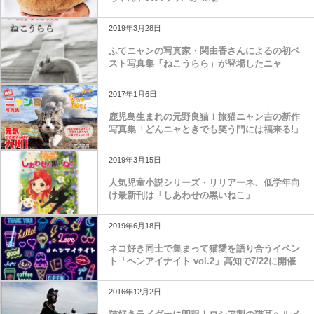
2019年3月28日
ふてニャンの写真家・関由香さんによるの初ベ
スト写真集「ねこうらら」が登場したニャ
2017年1月6日
鹿児島生まれの元野良猫！旅猫ニャン吉の新作
写真集「どんニャときでも笑う門には福来る!」
2019年3月15日
人気児童小説シリーズ・リリアーネ、低学年向
け最新刊は「しあわせの黒いねこ」
2019年6月18日
ネコ好き同士で集まって猫愛を語り合うイベン
ト「ヘンアイナイト vol.2」高知で7/22に開催
2016年12月2日