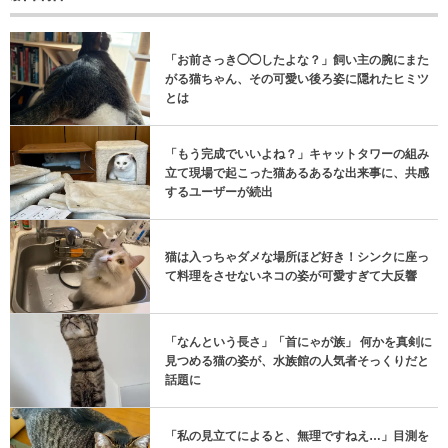
「お前さっき◯◯したよな？」飼い主の腕にまた
がる猫ちゃん、その可愛い後ろ姿に隠れたヒミツ
とは
「もう完成でいいよね？」キャットタワーの組み
立て現場で起こった猫あるあるな出来事に、共感
するユーザーが続出
猫は入っちゃダメな場所ほど好き！シンクに座っ
て料理をさせないネコの姿が可愛すぎて大反響
「なんという長さ」「首にゃが族」 何かを真剣に
見つめる猫の姿が、水族館の人気者そっくりだと
話題に
「私の見立てによると、無理ですねえ…」目測を