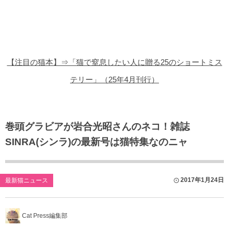
猫の商品レビュー
猫の豆知識・雑学
猫の調査データ
【注目の猫本】⇒「猫で窒息したい人に贈る25のショートミス
猫の譲渡会
テリー」（25年4月刊行）
猫の社会問題
猫のゲーム・アプリ
巻頭グラビアが岩合光昭さんのネコ！雑誌
SINRA(シンラ)の最新号は猫特集なのニャ
猫のフリー写真素材
2017年1月24日
最新猫ニュース
Cat Press編集部