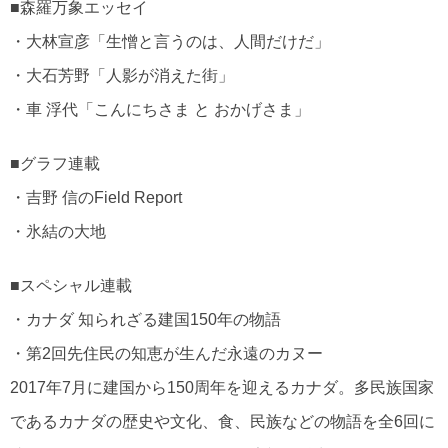
■森羅万象エッセイ
・大林宣彦「生憎と言うのは、人間だけだ」
・大石芳野「人影が消えた街」
・車 浮代「こんにちさま と おかげさま」
■グラフ連載
・吉野 信のField Report
・氷結の大地
■スペシャル連載
・カナダ 知られざる建国150年の物語
・第2回先住民の知恵が生んだ永遠のカヌー
2017年7月に建国から150周年を迎えるカナダ。多民族国家
であるカナダの歴史や文化、食、民族などの物語を全6回に