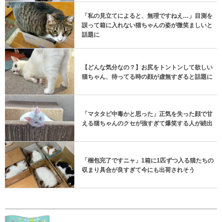
「私の見立てによると、無理ですねえ…」目測を
誤って箱に入れない猫ちゃんの姿が微笑ましいと
話題に
【どんな気分なの？】お尻をトントンして欲しい
猫ちゃん、待ってる時の顔が虚無すぎると話題に
「マタタビ中毒かと思った」正気を失った顔で甘
える猫ちゃんのクセが強すぎて爆笑する人が続出
「梱包完了ですニャ」1箱に1匹ずつ入る猫たちの
収まり具合が良すぎて今にも出荷されそう