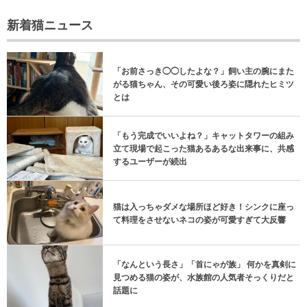
新着猫ニュース
「お前さっき◯◯したよな？」飼い主の腕にまた
がる猫ちゃん、その可愛い後ろ姿に隠れたヒミツ
とは
「もう完成でいいよね？」キャットタワーの組み
立て現場で起こった猫あるあるな出来事に、共感
するユーザーが続出
猫は入っちゃダメな場所ほど好き！シンクに座っ
て料理をさせないネコの姿が可愛すぎて大反響
「なんという長さ」「首にゃが族」 何かを真剣に
見つめる猫の姿が、水族館の人気者そっくりだと
話題に