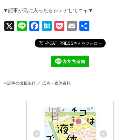
▼記事が気に入ったらシェアしてニャ▼
X
Li
F
H
P
E
共
n
a
at
o
m
有
e
c
e
ck
ail
e
n
et
b
a
o
o
⇒
記事の掲載依頼
／
広告・媒体資料
k