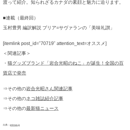
渡って紹介。知られざるカナダの素顔と魅力に迫ります。
■連載（最終回）
玉村豊男 編訳解説 ブリア=サヴァランの「美味礼讃」
[itemlink post_id="70719" attention_text=オススメ]
＜関連記事＞
・
猫グッズブランド「岩合光昭のねこ」が誕生！全国の百
貨店で発売
⇒その他の
岩合光昭さん関連記事
⇒その他の
ネコ雑誌紹介記事
⇒その他の
最新猫ニュース
出典：
prtimes.jp