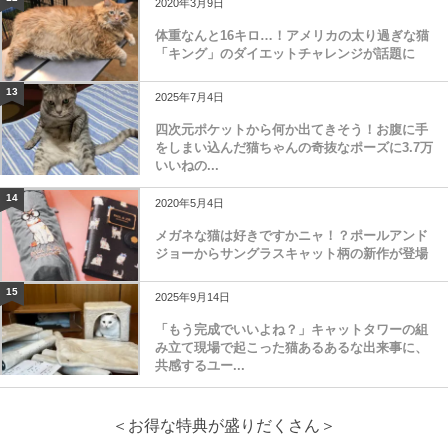
2020年3月9日
体重なんと16キロ…！アメリカの太り過ぎな猫
「キング」のダイエットチャレンジが話題に
13
2025年7月4日
四次元ポケットから何か出てきそう！お腹に手
をしまい込んだ猫ちゃんの奇抜なポーズに3.7万
いいねの...
14
2020年5月4日
メガネな猫は好きですかニャ！？ポールアンド
ジョーからサングラスキャット柄の新作が登場
15
2025年9月14日
「もう完成でいいよね？」キャットタワーの組
み立て現場で起こった猫あるあるな出来事に、
共感するユー...
＜お得な特典が盛りだくさん＞