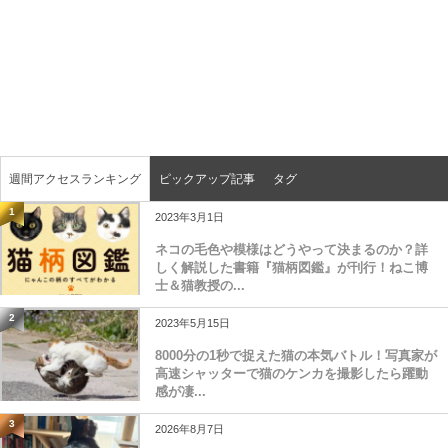
週間アクセスランキング
ピックアップ記事
タグ
1
2023年3月1日
ネコの毛色や模様はどうやって決まるのか？詳
しく解説した書籍『猫柄図鑑』が刊行！ねこ博
士＆猫教授の...
2
2023年5月15日
8000分の1秒で捉えた猫の本気バトル！写真家が
高速シャッターで猫のケンカを撮影したら躍動
感が凄...
3
2026年8月7日