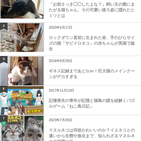
「お前さっき◯◯したよな？」飼い主の腕にま
たがる猫ちゃん、その可愛い後ろ姿に隠れたヒ
ミツとは
4
2020年5月17日
ロックダウン直前に生まれた命、手のひらサイ
ズの猫「サビイロネコ」の赤ちゃんが英国で誕
生
5
2016年8月29日
ギネス記録まであと1cm！巨大猫のメインクー
ンがデカすぎる
6
2017年11月13日
記憶喪失の青年が記憶と猫島の謎を紐解くパズ
ルゲーム「ねこ島日記」
7
2023年7月26日
マヌルネコは何故かわいいのか？イエネコとの
違いから生態や進化まで、知られざるマヌルネ