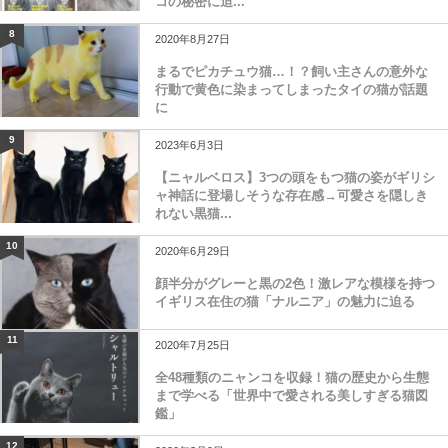
コの秘密に迫...
8
2020年8月27日
まるでピカチュウ猫…！？飼い主さんの意外な
行動で黄色に染まってしまったタイの猫が話題
に
9
2023年6月3日
【ニャルベロス】3つの頭をもつ猫の姿がギリシ
ャ神話に登場しそうな存在感→可愛さを隠しき
れない黒猫...
10
2020年6月29日
顔半分がグレーと黒の2色！激レアな模様を持つ
イギリス在住の猫「ナルニア」の魅力に迫る
11
2020年7月25日
全48種類のニャンコを収録！猫の歴史から生態
まで学べる「世界中で愛される美しすぎる猫図
鑑」
12