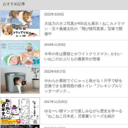
おすすめ記事
2022年3月8日
大迫力のネコ写真が400点も展示！ねこカメラマ
ン・五十嵐健太氏の「飛び猫写真展」宝塚で開
催中
2018年11月8日
今年の冬は愛猫とホワイトクリスマス♪ かわい
いねこのかぶりもの最新作が登場
2022年9月17日
やわらか素材でぐにゃっと曲がる！片手で砂を
交換できる新発想の猫トイレ『フレキシブルリ
ッターボック...
2017年11月25日
ゆる〜い猫マンガで楽しみながら歴史を学べる
「ねこねこ日本史」児童書シリーズを紹介