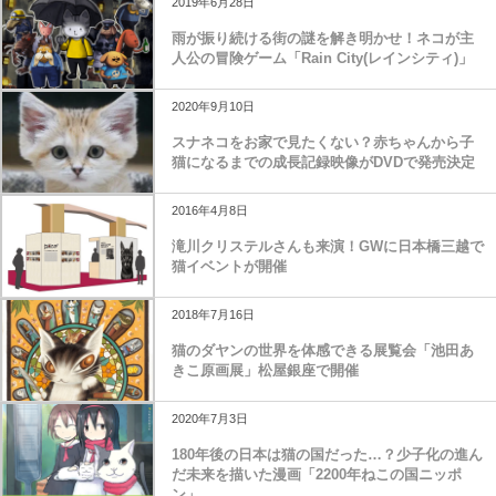
2019年6月28日
雨が振り続ける街の謎を解き明かせ！ネコが主
人公の冒険ゲーム「Rain City(レインシティ)」
2020年9月10日
スナネコをお家で見たくない？赤ちゃんから子
猫になるまでの成長記録映像がDVDで発売決定
2016年4月8日
滝川クリステルさんも来演！GWに日本橋三越で
猫イベントが開催
2018年7月16日
猫のダヤンの世界を体感できる展覧会「池田あ
きこ原画展」松屋銀座で開催
2020年7月3日
180年後の日本は猫の国だった…？少子化の進ん
だ未来を描いた漫画「2200年ねこの国ニッポ
ン」