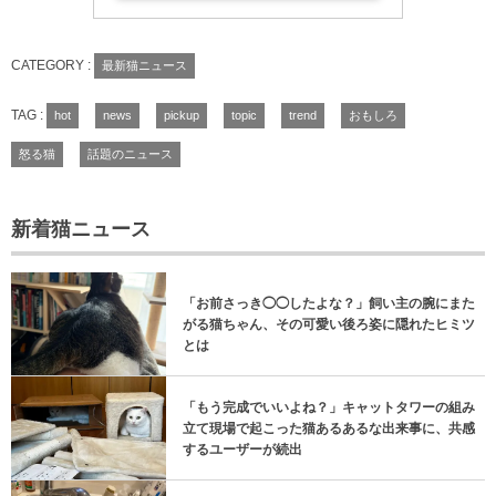
CATEGORY :
最新猫ニュース
TAG :
hot
news
pickup
topic
trend
おもしろ
怒る猫
話題のニュース
新着猫ニュース
「お前さっき◯◯したよな？」飼い主の腕にまた
がる猫ちゃん、その可愛い後ろ姿に隠れたヒミツ
とは
「もう完成でいいよね？」キャットタワーの組み
立て現場で起こった猫あるあるな出来事に、共感
するユーザーが続出