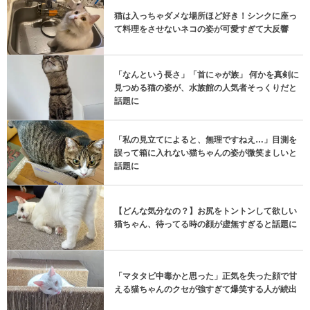
猫は入っちゃダメな場所ほど好き！シンクに座っ
て料理をさせないネコの姿が可愛すぎて大反響
「なんという長さ」「首にゃが族」 何かを真剣に
見つめる猫の姿が、水族館の人気者そっくりだと
話題に
「私の見立てによると、無理ですねえ…」目測を
誤って箱に入れない猫ちゃんの姿が微笑ましいと
話題に
【どんな気分なの？】お尻をトントンして欲しい
猫ちゃん、待ってる時の顔が虚無すぎると話題に
「マタタビ中毒かと思った」正気を失った顔で甘
える猫ちゃんのクセが強すぎて爆笑する人が続出