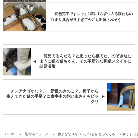
「梱包完了ですニャ」1箱に1匹ずつ入る猫たちの
収まり具合が良すぎて今にも出荷されそう
「何見てるんだろ？と思ったら寝てた」のぞき込む
ように眠る猫ちゃん、その革新的な睡眠スタイルに
話題沸騰
「チンアナゴかな？」「新種のきのこ？」椅子から
生えてきた猫の手足？に食事中の飼い主さんもビッ
クリ
HOME
最新猫ニュース
静かな怒りがジワジワと伝わってくる…スネてそっぽ