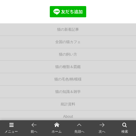
猫の新着記事
全国の猫カフェ
猫の飼い方
猫の種類＆図鑑
猫の毛色/柄/模様
猫の知識＆雑学
統計資料
About
privacy policy
メニュー
前へ
ホーム
先頭へ
次へ
検索