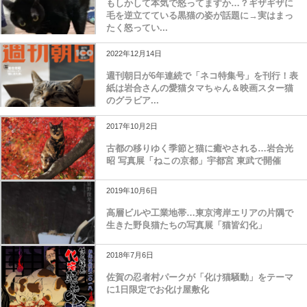
もしかして本気で怒ってますか…？ギザギザに
毛を逆立てている黒猫の姿が話題に→実はまっ
たく怒ってい...
2022年12月14日
週刊朝日が6年連続で「ネコ特集号」を刊行！表
紙は岩合さんの愛猫タマちゃん＆映画スター猫
のグラビア...
2017年10月2日
古都の移りゆく季節と猫に癒やされる…岩合光
昭 写真展「ねこの京都」宇都宮 東武で開催
2019年10月6日
高層ビルや工業地帯…東京湾岸エリアの片隅で
生きた野良猫たちの写真展「猫皆幻化」
2018年7月6日
佐賀の忍者村パークが「化け猫騒動」をテーマ
に1日限定でお化け屋敷化