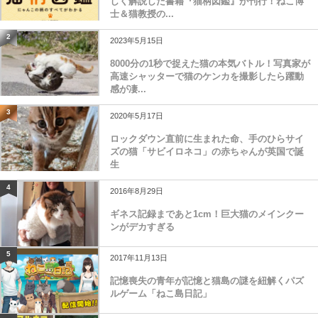
しく解説した書籍『猫柄図鑑』が刊行！ねこ博
士＆猫教授の...
2
2023年5月15日
8000分の1秒で捉えた猫の本気バトル！写真家が
高速シャッターで猫のケンカを撮影したら躍動
感が凄...
3
2020年5月17日
ロックダウン直前に生まれた命、手のひらサイ
ズの猫「サビイロネコ」の赤ちゃんが英国で誕
生
4
2016年8月29日
ギネス記録まであと1cm！巨大猫のメインクー
ンがデカすぎる
5
2017年11月13日
記憶喪失の青年が記憶と猫島の謎を紐解くパズ
ルゲーム「ねこ島日記」