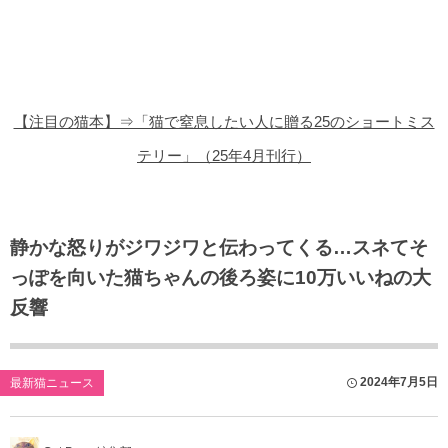
猫の商品レビュー
猫の豆知識・雑学
猫の調査データ
【注目の猫本】⇒「猫で窒息したい人に贈る25のショートミス
猫の譲渡会
テリー」（25年4月刊行）
猫の社会問題
猫のゲーム・アプリ
静かな怒りがジワジワと伝わってくる…スネてそ
っぽを向いた猫ちゃんの後ろ姿に10万いいねの大
猫のフリー写真素材
反響
2024年7月5日
最新猫ニュース