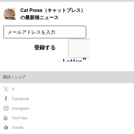
購読 / シェア
X
Facebook
Instagram
YouTube
Feedly