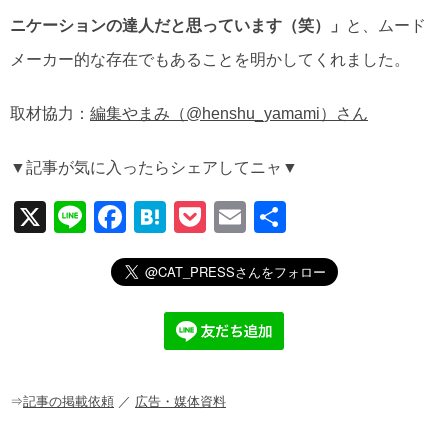
ニケーションの達人だと思っています（笑）」
と、ムード
メーカー的な存在でもあることを明かしてくれました。
取材協力：
編集やまみ（@henshu_yamami）さん
▼記事が気に入ったらシェアしてニャ▼
X
Li
F
H
P
E
共
n
a
at
o
m
有
e
c
e
ck
ail
e
n
et
b
a
o
o
⇒
記事の掲載依頼
／
広告・媒体資料
k