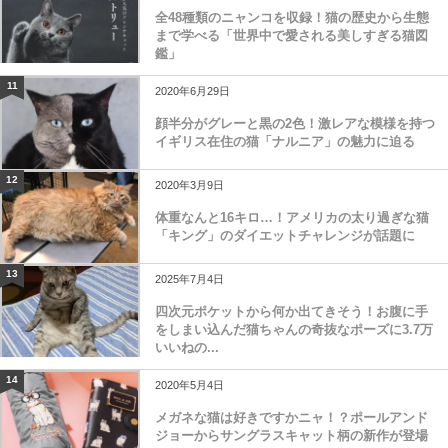
全48種類のニャンコを収録！猫の歴史から生態
まで学べる「世界中で愛される美しすぎる猫図
鑑」
11
2020年6月29日
顔半分がグレーと黒の2色！激レアな模様を持つ
イギリス在住の猫「ナルニア」の魅力に迫る
12
2020年3月9日
体重なんと16キロ…！アメリカの太り過ぎな猫
「キング」のダイエットチャレンジが話題に
13
2025年7月4日
四次元ポケットから何か出てきそう！お腹に手
をしまい込んだ猫ちゃんの奇抜なポーズに3.7万
いいねの...
14
2020年5月4日
メガネな猫は好きですかニャ！？ポールアンド
ジョーからサングラスキャット柄の新作が登場