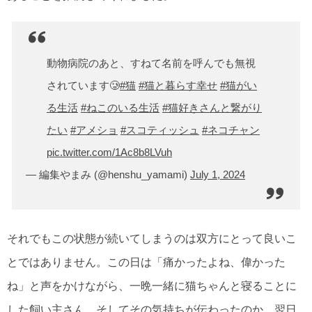
動物病院のあと、すねて名前を呼んでも無視
されています🥲
#猫
#猫と暮らす幸せ
#猫がい
る生活
#ねこのいる生活
#猫好きさんと繋がり
たい
#アメショ
#スコティッシュ
#ネコチャン
pic.twitter.com/1Ac8b8LVuh
— 編集やまみ (@henshu_yamami)
July 1, 2024
それでもこの状態が続いてしまうのは双方にとって良いこ
とではありません。この日は「痛かったよね、偉かった
ね」と声をかけながら、一晩一緒に猫ちゃんと寝ることに
した飼い主さん。そしてその気持ちが伝わったのか、翌日