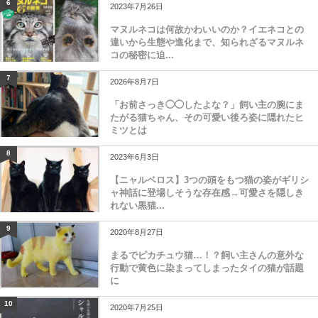
6
2023年7月26日
マヌルネコは何故かわいいのか？イエネコとの
違いから生態や進化まで、知られざるマヌルネ
コの秘密に迫...
7
2026年8月7日
「お前さっき◯◯したよな？」飼い主の腕にま
たがる猫ちゃん、その可愛い後ろ姿に隠れたヒ
ミツとは
8
2023年6月3日
【ニャルベロス】3つの頭をもつ猫の姿がギリシ
ャ神話に登場しそうな存在感→可愛さを隠しき
れない黒猫...
9
2020年8月27日
まるでピカチュウ猫…！？飼い主さんの意外な
行動で黄色に染まってしまったタイの猫が話題
に
10
2020年7月25日