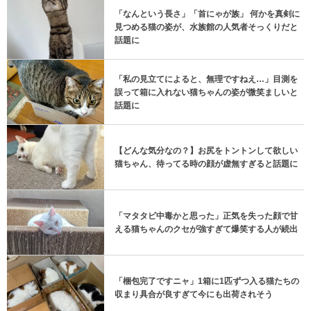
「なんという長さ」「首にゃが族」 何かを真剣に
見つめる猫の姿が、水族館の人気者そっくりだと
話題に
「私の見立てによると、無理ですねえ…」目測を
誤って箱に入れない猫ちゃんの姿が微笑ましいと
話題に
【どんな気分なの？】お尻をトントンして欲しい
猫ちゃん、待ってる時の顔が虚無すぎると話題に
「マタタビ中毒かと思った」正気を失った顔で甘
える猫ちゃんのクセが強すぎて爆笑する人が続出
「梱包完了ですニャ」1箱に1匹ずつ入る猫たちの
収まり具合が良すぎて今にも出荷されそう