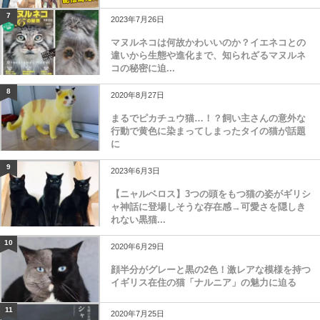
7
2023年7月26日
マヌルネコは何故かわいいのか？イエネコとの
違いから生態や進化まで、知られざるマヌルネ
コの秘密に迫...
8
2020年8月27日
まるでピカチュウ猫…！？飼い主さんの意外な
行動で黄色に染まってしまったタイの猫が話題
に
9
2023年6月3日
【ニャルベロス】3つの頭をもつ猫の姿がギリシ
ャ神話に登場しそうな存在感→可愛さを隠しき
れない黒猫...
10
2020年6月29日
顔半分がグレーと黒の2色！激レアな模様を持つ
イギリス在住の猫「ナルニア」の魅力に迫る
11
2020年7月25日