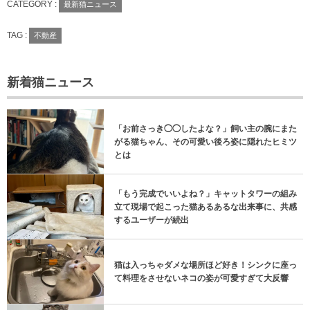
CATEGORY :
最新猫ニュース
TAG :
不動産
新着猫ニュース
「お前さっき◯◯したよな？」飼い主の腕にまた
がる猫ちゃん、その可愛い後ろ姿に隠れたヒミツ
とは
「もう完成でいいよね？」キャットタワーの組み
立て現場で起こった猫あるあるな出来事に、共感
するユーザーが続出
猫は入っちゃダメな場所ほど好き！シンクに座っ
て料理をさせないネコの姿が可愛すぎて大反響