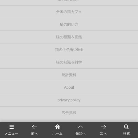
全国の猫カフェ
猫の飼い方
猫の種類＆図鑑
猫の毛色/柄/模様
猫の知識＆雑学
統計資料
About
privacy policy
広告掲載
お問い合わせ
メニュー
前へ
ホーム
先頭へ
次へ
検索