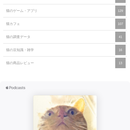
猫のゲーム・アプリ
129
猫カフェ
107
猫の調査データ
41
猫の豆知識・雑学
16
猫の商品レビュー
13