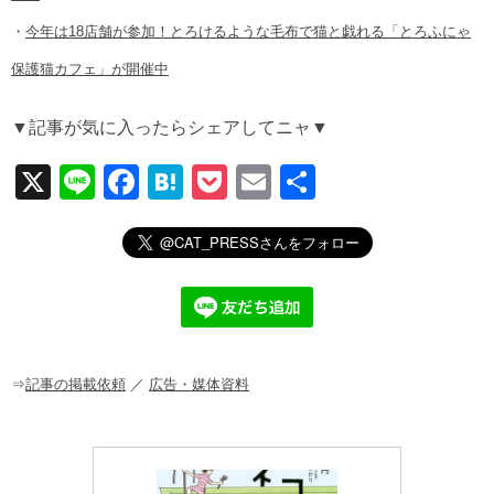
・
今年は18店舗が参加！とろけるような毛布で猫と戯れる「とろふにゃ
保護猫カフェ」が開催中
▼記事が気に入ったらシェアしてニャ▼
X
Li
F
H
P
E
共
n
a
at
o
m
有
e
c
e
ck
ail
e
n
et
b
a
o
o
⇒
記事の掲載依頼
／
広告・媒体資料
k