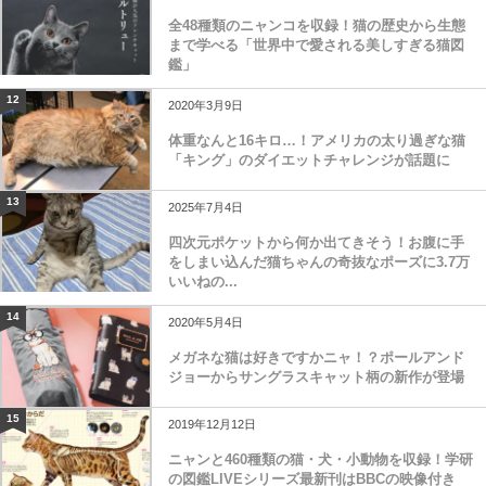
全48種類のニャンコを収録！猫の歴史から生態
まで学べる「世界中で愛される美しすぎる猫図
鑑」
12
2020年3月9日
体重なんと16キロ…！アメリカの太り過ぎな猫
「キング」のダイエットチャレンジが話題に
13
2025年7月4日
四次元ポケットから何か出てきそう！お腹に手
をしまい込んだ猫ちゃんの奇抜なポーズに3.7万
いいねの...
14
2020年5月4日
メガネな猫は好きですかニャ！？ポールアンド
ジョーからサングラスキャット柄の新作が登場
15
2019年12月12日
ニャンと460種類の猫・犬・小動物を収録！学研
の図鑑LIVEシリーズ最新刊はBBCの映像付き