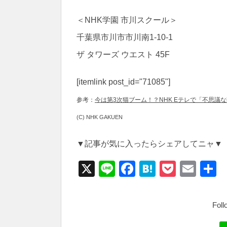
＜NHK学園 市川スクール＞
千葉県市川市市川南1-10-1
ザ タワーズ ウエスト 45F
[itemlink post_id="71085"]
参考：
今は第3次猫ブーム！？NHK Eテレで「不思議
(C) NHK GAKUEN
▼記事が気に入ったらシェアしてニャ▼
X
Li
F
H
P
E
n
a
at
o
m
e
c
e
ck
ail
Fol
e
n
et