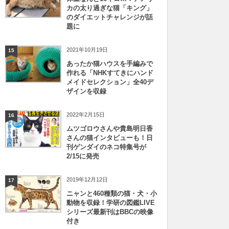
カの太り過ぎな猫「キング」
のダイエットチャレンジが話
題に
2021年10月19日
15
あったか猫ハウスを手編みで
作れる「NHKすてきにハンド
メイドセレクション」全40デ
ザインを収録
2022年2月15日
16
ムツゴロウさんや貴島明日香
さんの猫インタビューも！日
刊ゲンダイのネコ特集号が
2/15に発売
2019年12月12日
17
ニャンと460種類の猫・犬・小
動物を収録！学研の図鑑LIVE
シリーズ最新刊はBBCの映像
付き