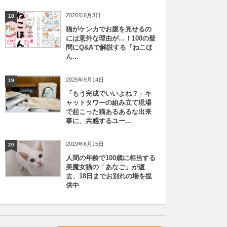
2020年6月3日
18
猫がケンカでお腹を見せるの
には意外な理由が…！100の疑
問にQ&Aで解説する「ねこほ
ん...
2025年9月14日
19
「もう完成でいいよね？」キ
ャットタワーの組み立て現場
で起こった猫あるあるな出来
事に、共感するユー...
2019年8月15日
20
人間の年齢で100歳に相当する
美魔女猫の「あなご」が逝
去、18日までお別れの場を提
供中