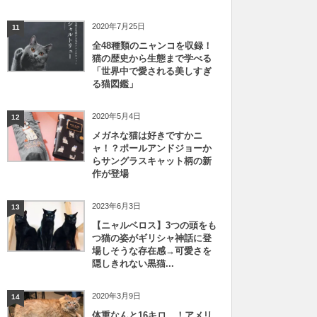
2020年7月25日
11
全48種類のニャンコを収録！
猫の歴史から生態まで学べる
「世界中で愛される美しすぎ
る猫図鑑」
2020年5月4日
12
メガネな猫は好きですかニ
ャ！？ポールアンドジョーか
らサングラスキャット柄の新
作が登場
2023年6月3日
13
【ニャルベロス】3つの頭をも
つ猫の姿がギリシャ神話に登
場しそうな存在感→可愛さを
隠しきれない黒猫...
2020年3月9日
14
体重なんと16キロ…！アメリ