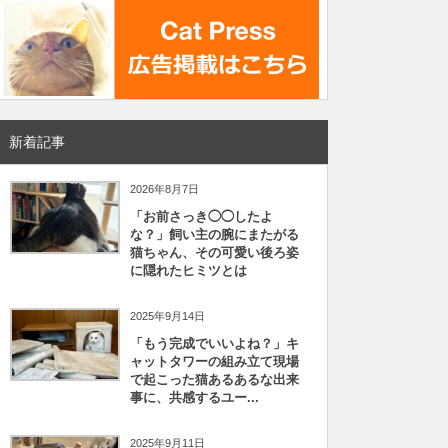
新着記事
2026年8月7日
「お前さっき◯◯したよ
な？」飼い主の腕にまたがる
猫ちゃん、その可愛い後ろ姿
に隠れたヒミツとは
2025年9月14日
「もう完成でいいよね？」キ
ャットタワーの組み立て現場
で起こった猫あるあるな出来
事に、共感するユー...
2025年9月11日