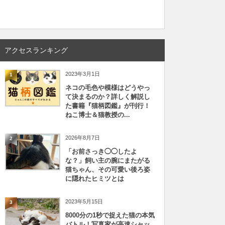
アクセスランキング
2023年3月1日
1
ネコの毛色や模様はどうやっ
て決まるのか？詳しく解説し
た書籍『猫柄図鑑』が刊行！
ねこ博士＆猫教授の...
2026年8月7日
2
「お前さっき◯◯したよ
な？」飼い主の腕にまたがる
猫ちゃん、その可愛い後ろ姿
に隠れたヒミツとは
2023年5月15日
3
8000分の1秒で捉えた猫の本気
バトル！写真家が高速シャッ