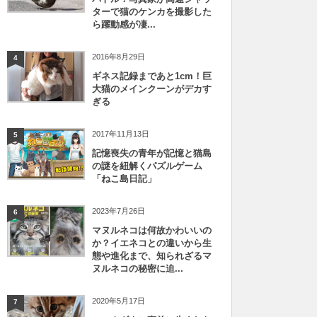
ターで猫のケンカを撮影した
ら躍動感が凄...
2016年8月29日
4
ギネス記録まであと1cm！巨
大猫のメインクーンがデカす
ぎる
2017年11月13日
5
記憶喪失の青年が記憶と猫島
の謎を紐解くパズルゲーム
「ねこ島日記」
2023年7月26日
6
マヌルネコは何故かわいいの
か？イエネコとの違いから生
態や進化まで、知られざるマ
ヌルネコの秘密に迫...
2020年5月17日
7