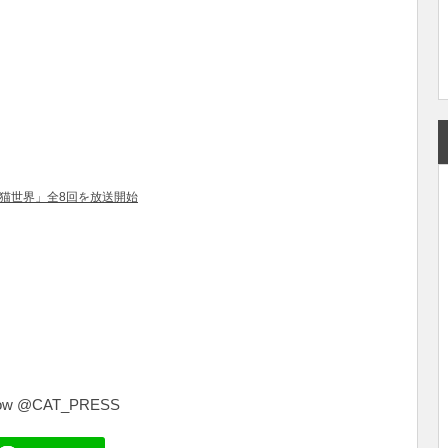
な猫世界」全8回を放送開始
共
有
low @CAT_PRESS