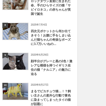
ロックダウン直前に生まれた
命、手のひらサイズの猫「サ
ビイロネコ」の赤ちゃんが英
国で誕生
2025年7月4日
8
四次元ポケットから何か出て
きそう！お腹に手をしまい込
んだ猫ちゃんの奇抜なポーズ
に3.7万いいねの...
2020年6月29日
9
顔半分がグレーと黒の2色！激
レアな模様を持つイギリス在
住の猫「ナルニア」の魅力に
迫る
2020年8月27日
10
まるでピカチュウ猫…！？飼
い主さんの意外な行動で黄色
に染まってしまったタイの猫
が話題に