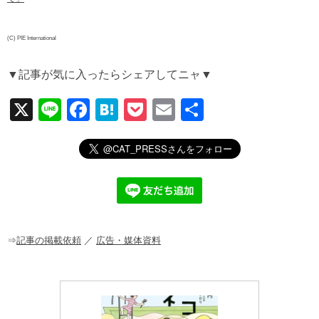
(C) PIE International
▼記事が気に入ったらシェアしてニャ▼
X
Li
F
H
P
E
共
n
a
at
o
m
有
e
c
e
ck
ail
e
n
et
b
a
o
o
⇒
記事の掲載依頼
／
広告・媒体資料
k