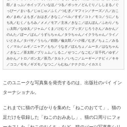
郎／まっぷ／ホイップ／いなほ／つる／ポッケ／どんぐり／ししまる／ぐ
っぴー／まいる／じゅじゅ／ふく／つむぎ／マフィン／チーズ／八／おこ
め／まめ／よもぎ／おはぎ／きなこ／ベル／すず／コト／モコ／うに／も
ち丸／むく／もろみ／メメ／モア／主水／きなこ／ぼんぼん／ふわり／ち
ぃ太郎／なゆ太／ジャム／くま／けむく／ブッダ／じろうさん／みかん／
のんた／ぼー／ぱん／うずらちゃん／タラちゃん／イクラちゃん／ライ／
いとさん／タバサ／うらら／鉄朗／倫太郎／ハク様／むぎ／ちょこ／みる
く／マル／ムギ／ニャア／もち／うなぎ／ぽんちょ／ムータ／はなちゃん
／きなこ／茶太郎／プリュム／しるこ／せつこ／なごむ／豆千代／ゆず／
みかん／トロ／ポン太／茶乃／タルト／いちご／ムーギー／ナビィ／キキ
／ココ／モモ／ギズモ／なつこ／らむね／ナナクロ／イカスミ
このユニークな写真集を発売するのは、出版社のパイ イン
ターナショナル。
これまでに猫の手ばかりを集めた「ねこのおてて」、猫の
足だけを収録した「ねこのおみあし」、猫の口周りにフォ
ーカスした「ねこのおくち」など、猫のパーツ写真集シリ