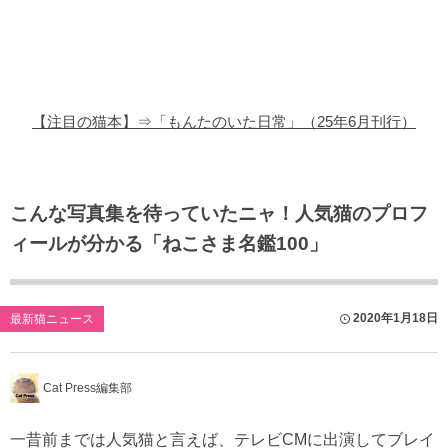
猫の商品レビュー
猫の豆知識・雑学
猫の調査データ
【注目の猫本】⇒「もんたのいた日常」（25年6月刊行）
猫の譲渡会
猫の社会問題
こんな写真集を待っていたニャ！人気猫のプロフ
ィールが分かる「ねこさま名鑑100」
猫のゲーム・アプリ
猫のフリー写真素材
2020年1月18日
最新猫ニュース
Cat Press編集部
一昔前までは人気猫と言えば、テレビCMに出演してブレイ