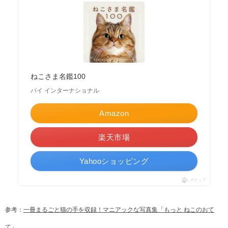
ねこさま名鑑100
パイ インターナショナル
Amazon
楽天市場
Yahooショッピング
ポチップ
参考：
一冊まるごと猫の手を収録！マニアックな写真集「もっと ねこのおて
て」