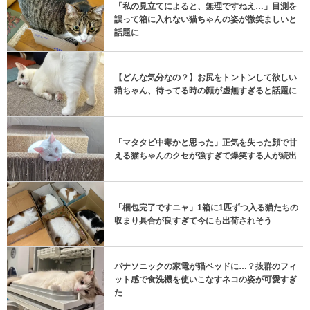
「私の見立てによると、無理ですねえ…」目測を
誤って箱に入れない猫ちゃんの姿が微笑ましいと
話題に
【どんな気分なの？】お尻をトントンして欲しい
猫ちゃん、待ってる時の顔が虚無すぎると話題に
「マタタビ中毒かと思った」正気を失った顔で甘
える猫ちゃんのクセが強すぎて爆笑する人が続出
「梱包完了ですニャ」1箱に1匹ずつ入る猫たちの
収まり具合が良すぎて今にも出荷されそう
パナソニックの家電が猫ベッドに…？抜群のフィ
ット感で食洗機を使いこなすネコの姿が可愛すぎ
た