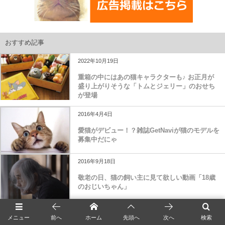
おすすめ記事
2022年10月19日
重箱の中にはあの猫キャラクターも♪ お正月が
盛り上がりそうな「トムとジェリー」のおせち
が登場
2016年4月4日
愛猫がデビュー！？雑誌GetNaviが猫のモデルを
募集中だにゃ
2016年9月18日
敬老の日、猫の飼い主に見て欲しい動画「18歳
のおじいちゃん」
2017年1月15日
メニュー
前へ
ホーム
先頭へ
次へ
検索
猫の殺処分問題を啓蒙するコスメ「Meque」が