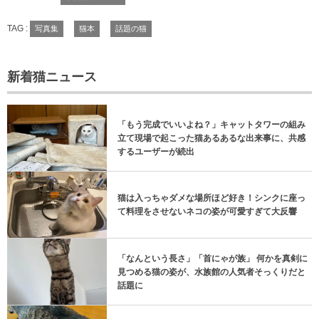
TAG :
写真集
猫本
話題の猫
新着猫ニュース
「もう完成でいいよね？」キャットタワーの組み
立て現場で起こった猫あるあるな出来事に、共感
するユーザーが続出
猫は入っちゃダメな場所ほど好き！シンクに座っ
て料理をさせないネコの姿が可愛すぎて大反響
「なんという長さ」「首にゃが族」 何かを真剣に
見つめる猫の姿が、水族館の人気者そっくりだと
話題に