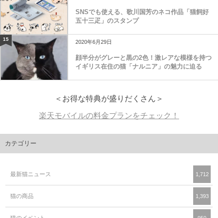
SNSでも使える、歌川国芳のネコ作品「猫飼好
五十三疋」のスタンプ
15
2020年6月29日
顔半分がグレーと黒の2色！激レアな模様を持つ
イギリス在住の猫「ナルニア」の魅力に迫る
＜お得な特典が盛りだくさん＞
楽天モバイルの料金プランをチェック！
カテゴリー
最新猫ニュース
1,712
猫の商品
1,393