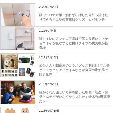
2020年5月25日
猫でコロナ対策！触れずに押したり引っ掛けた
りできるネコ型の非接触グッズ「ヒバタッチ」
2022年9月4日
猫トイレのアンモニア臭は空気より軽い！上か
らニオイを吸収する壁掛けタイプの脱臭機が新
登場
2017年2月15日
岩合さんと郵便局のコラボグッズ第2弾！マルチ
ケースやクリアファイルなどが全国の郵便局で
限定販売
2019年4月25日
猫がくれた優しい奇跡を描いた映画「初恋〜お
父さんチビがいなくなりました」鈴木杏×藤原博
史ト...
2016年10月30日