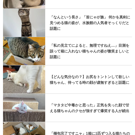
「なんという長さ」「首にゃが族」 何かを真剣に
見つめる猫の姿が、水族館の人気者そっくりだと
話題に
「私の見立てによると、無理ですねえ…」目測を
誤って箱に入れない猫ちゃんの姿が微笑ましいと
話題に
【どんな気分なの？】お尻をトントンして欲しい
猫ちゃん、待ってる時の顔が虚無すぎると話題に
「マタタビ中毒かと思った」正気を失った顔で甘
える猫ちゃんのクセが強すぎて爆笑する人が続出
「梱包完了ですニャ」1箱に1匹ずつ入る猫たちの