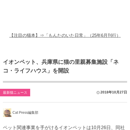
猫の商品レビュー
猫の豆知識・雑学
猫の調査データ
【注目の猫本】⇒「もんたのいた日常」（25年6月刊行）
猫の譲渡会
猫の社会問題
イオンペット、兵庫県に猫の里親募集施設「ネ
コ・ライフハウス」を開設
猫のゲーム・アプリ
猫のフリー写真素材
2018年10月27日
最新猫ニュース
Cat Press編集部
ペット関連事業を手がけるイオンペットは10月26日、同社