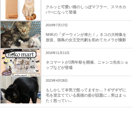
クルッと可愛い猫のしっぽマフラー、スマホカ
バーになって登場
2019年7月17日
NHKの「ダーウィンが来た！」ネコの大特集を
放送、猫島の女王交代劇を初めてカメラが撮影
2016年11月11日
ネコマートが3周年祭を開催、ニャンコ先生ショ
ップなどが登場
2023年4月28日
もしかして本気で怒ってますか…？ギザギザに
毛を逆立てている黒猫の姿が話題に→実はまっ
たく怒ってい...