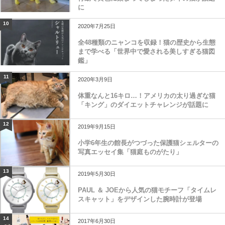
に
10
2020年7月25日
全48種類のニャンコを収録！猫の歴史から生態
まで学べる「世界中で愛される美しすぎる猫図
鑑」
11
2020年3月9日
体重なんと16キロ…！アメリカの太り過ぎな猫
「キング」のダイエットチャレンジが話題に
12
2019年9月15日
小学6年生の館長がつづった保護猫シェルターの
写真エッセイ集「猫庭ものがたり」
13
2019年5月30日
PAUL ＆ JOEから人気の猫モチーフ「タイムレ
スキャット」をデザインした腕時計が登場
14
2017年6月30日