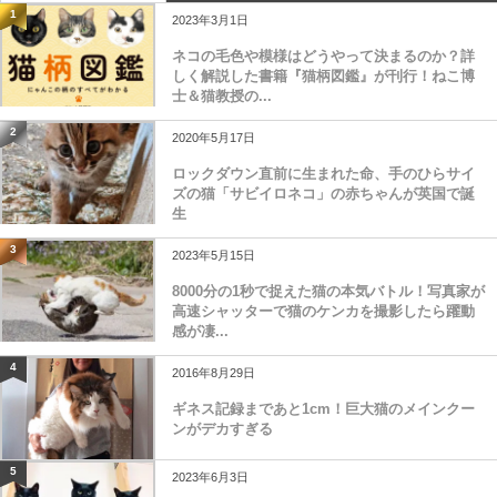
1
2023年3月1日
ネコの毛色や模様はどうやって決まるのか？詳
しく解説した書籍『猫柄図鑑』が刊行！ねこ博
士＆猫教授の...
2
2020年5月17日
ロックダウン直前に生まれた命、手のひらサイ
ズの猫「サビイロネコ」の赤ちゃんが英国で誕
生
3
2023年5月15日
8000分の1秒で捉えた猫の本気バトル！写真家が
高速シャッターで猫のケンカを撮影したら躍動
感が凄...
4
2016年8月29日
ギネス記録まであと1cm！巨大猫のメインクー
ンがデカすぎる
5
2023年6月3日