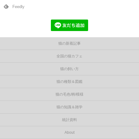
Feedly
猫の新着記事
全国の猫カフェ
猫の飼い方
猫の種類＆図鑑
猫の毛色/柄/模様
猫の知識＆雑学
統計資料
About