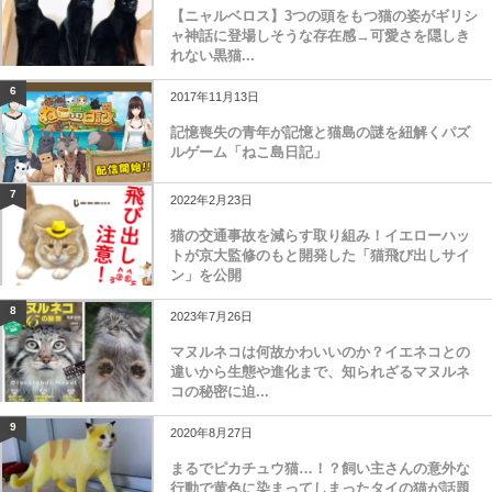
【ニャルベロス】3つの頭をもつ猫の姿がギリシ
ャ神話に登場しそうな存在感→可愛さを隠しき
れない黒猫...
6
2017年11月13日
記憶喪失の青年が記憶と猫島の謎を紐解くパズ
ルゲーム「ねこ島日記」
7
2022年2月23日
猫の交通事故を減らす取り組み！イエローハッ
トが京大監修のもと開発した「猫飛び出しサイ
ン」を公開
8
2023年7月26日
マヌルネコは何故かわいいのか？イエネコとの
違いから生態や進化まで、知られざるマヌルネ
コの秘密に迫...
9
2020年8月27日
まるでピカチュウ猫…！？飼い主さんの意外な
行動で黄色に染まってしまったタイの猫が話題