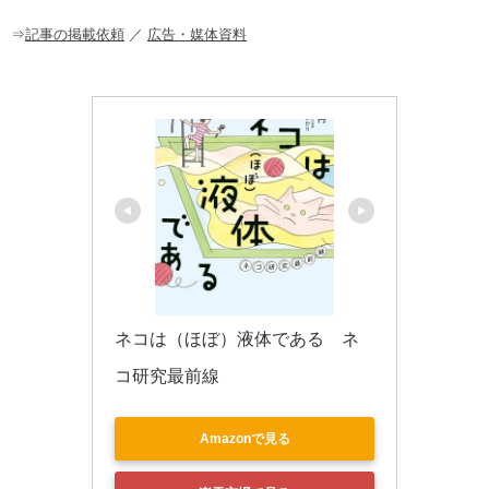
o
o
⇒
記事の掲載依頼
／
広告・媒体資料
k
ネコは（ほぼ）液体である　ネ
コ研究最前線
Amazonで見る