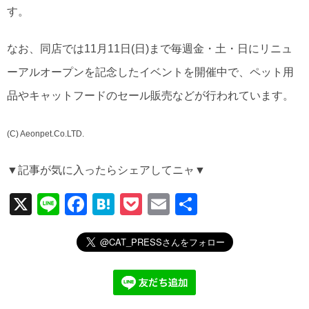
す。
なお、同店では11月11日(日)まで毎週金・土・日にリニュ
ーアルオープンを記念したイベントを開催中で、ペット用
品やキャットフードのセール販売などが行われています。
(C) Aeonpet.Co.LTD.
▼記事が気に入ったらシェアしてニャ▼
X
Li
F
H
P
E
共
n
a
at
o
m
有
e
c
e
ck
ail
e
n
et
b
a