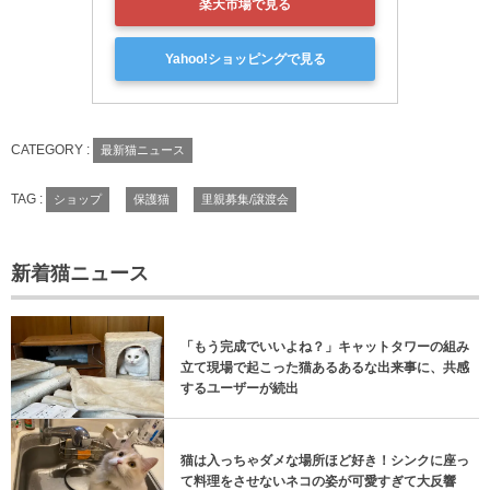
楽天市場で見る
Yahoo!ショッピングで見る
CATEGORY :
最新猫ニュース
TAG :
ショップ
保護猫
里親募集/譲渡会
新着猫ニュース
「もう完成でいいよね？」キャットタワーの組み
立て現場で起こった猫あるあるな出来事に、共感
するユーザーが続出
猫は入っちゃダメな場所ほど好き！シンクに座っ
て料理をさせないネコの姿が可愛すぎて大反響