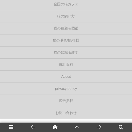
全国の猫カフェ
猫の飼い方
猫の種類＆図鑑
猫の毛色/柄/模様
猫の知識＆雑学
統計資料
About
privacy policy
広告掲載
お問い合わせ
©
2026
Cat Press（キャットプレス）
.