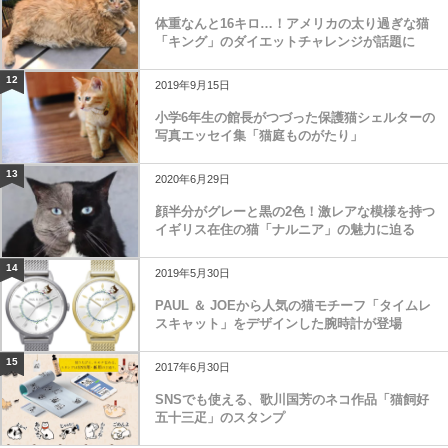
体重なんと16キロ…！アメリカの太り過ぎな猫
「キング」のダイエットチャレンジが話題に
12
2019年9月15日
小学6年生の館長がつづった保護猫シェルターの
写真エッセイ集「猫庭ものがたり」
13
2020年6月29日
顔半分がグレーと黒の2色！激レアな模様を持つ
イギリス在住の猫「ナルニア」の魅力に迫る
14
2019年5月30日
PAUL ＆ JOEから人気の猫モチーフ「タイムレ
スキャット」をデザインした腕時計が登場
15
2017年6月30日
SNSでも使える、歌川国芳のネコ作品「猫飼好
五十三疋」のスタンプ