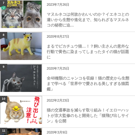
7
2023年7月26日
マヌルネコは何故かわいいのか？イエネコとの
違いから生態や進化まで、知られざるマヌルネ
コの秘密に迫...
8
2020年8月27日
まるでピカチュウ猫…！？飼い主さんの意外な
行動で黄色に染まってしまったタイの猫が話題
に
9
2020年7月25日
全48種類のニャンコを収録！猫の歴史から生態
まで学べる「世界中で愛される美しすぎる猫図
鑑」
10
2022年2月23日
猫の交通事故を減らす取り組み！イエローハッ
トが京大監修のもと開発した「猫飛び出しサイ
ン」を公開
11
2020年3月9日