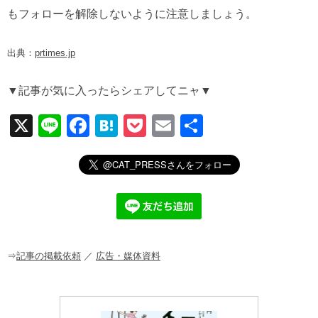
もフォローを解除しないように注意しましょう。
出典：
prtimes.jp
▼記事が気に入ったらシェアしてニャ▼
X
Li
F
H
P
E
共
n
a
at
o
m
有
e
c
e
ck
ail
e
n
et
b
a
o
o
⇒
記事の掲載依頼
／
広告・媒体資料
k