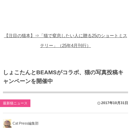
猫の商品レビュー
猫の豆知識・雑学
猫の調査データ
【注目の猫本】⇒「猫で窒息したい人に贈る25のショートミス
猫の譲渡会
テリー」（25年4月刊行）
猫の社会問題
猫のゲーム・アプリ
しょこたんとBEAMSがコラボ、猫の写真投稿キ
ャンペーンを開催中
猫のフリー写真素材
2017年10月31日
最新猫ニュース
Cat Press編集部