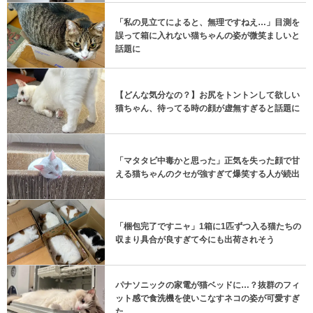
「私の見立てによると、無理ですねえ…」目測を
誤って箱に入れない猫ちゃんの姿が微笑ましいと
話題に
【どんな気分なの？】お尻をトントンして欲しい
猫ちゃん、待ってる時の顔が虚無すぎると話題に
「マタタビ中毒かと思った」正気を失った顔で甘
える猫ちゃんのクセが強すぎて爆笑する人が続出
「梱包完了ですニャ」1箱に1匹ずつ入る猫たちの
収まり具合が良すぎて今にも出荷されそう
パナソニックの家電が猫ベッドに…？抜群のフィ
ット感で食洗機を使いこなすネコの姿が可愛すぎ
た