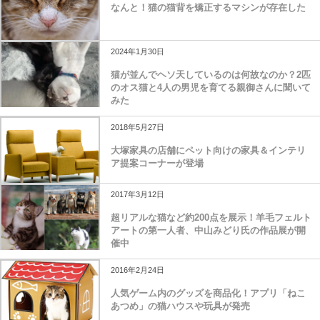
なんと！猫の猫背を矯正するマシンが存在した
2024年1月30日
猫が並んでヘソ天しているのは何故なのか？2匹
のオス猫と4人の男児を育てる親御さんに聞いて
みた
2018年5月27日
大塚家具の店舗にペット向けの家具＆インテリ
ア提案コーナーが登場
2017年3月12日
超リアルな猫など約200点を展示！羊毛フェルト
アートの第一人者、中山みどり氏の作品展が開
催中
2016年2月24日
人気ゲーム内のグッズを商品化！アプリ「ねこ
あつめ」の猫ハウスや玩具が発売