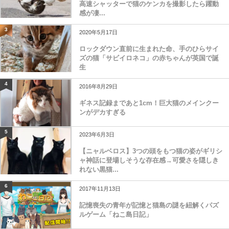
高速シャッターで猫のケンカを撮影したら躍動
感が凄...
3
2020年5月17日
ロックダウン直前に生まれた命、手のひらサイ
ズの猫「サビイロネコ」の赤ちゃんが英国で誕
生
4
2016年8月29日
ギネス記録まであと1cm！巨大猫のメインクー
ンがデカすぎる
5
2023年6月3日
【ニャルベロス】3つの頭をもつ猫の姿がギリシ
ャ神話に登場しそうな存在感→可愛さを隠しき
れない黒猫...
6
2017年11月13日
記憶喪失の青年が記憶と猫島の謎を紐解くパズ
ルゲーム「ねこ島日記」