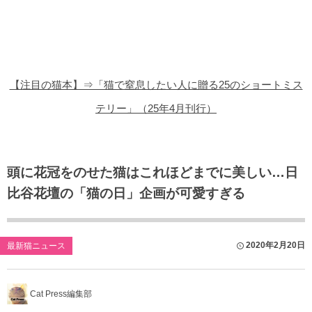
猫の商品レビュー
猫の豆知識・雑学
猫の調査データ
【注目の猫本】⇒「猫で窒息したい人に贈る25のショートミス
猫の譲渡会
テリー」（25年4月刊行）
猫の社会問題
猫のゲーム・アプリ
頭に花冠をのせた猫はこれほどまでに美しい…日
比谷花壇の「猫の日」企画が可愛すぎる
猫のフリー写真素材
2020年2月20日
最新猫ニュース
Cat Press編集部