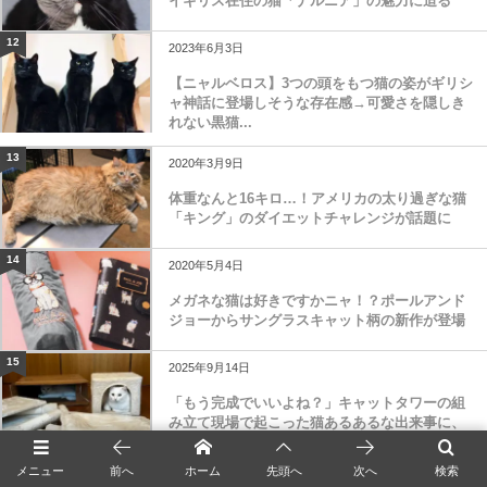
イギリス在住の猫「ナルニア」の魅力に迫る
12
2023年6月3日
【ニャルベロス】3つの頭をもつ猫の姿がギリシ
ャ神話に登場しそうな存在感→可愛さを隠しき
れない黒猫...
13
2020年3月9日
体重なんと16キロ…！アメリカの太り過ぎな猫
「キング」のダイエットチャレンジが話題に
14
2020年5月4日
メガネな猫は好きですかニャ！？ポールアンド
ジョーからサングラスキャット柄の新作が登場
15
2025年9月14日
「もう完成でいいよね？」キャットタワーの組
み立て現場で起こった猫あるあるな出来事に、
共感するユー...
メニュー
前へ
ホーム
先頭へ
次へ
検索