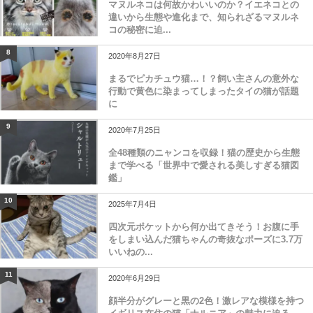
マヌルネコは何故かわいいのか？イエネコとの
違いから生態や進化まで、知られざるマヌルネ
コの秘密に迫...
8
2020年8月27日
まるでピカチュウ猫…！？飼い主さんの意外な
行動で黄色に染まってしまったタイの猫が話題
に
9
2020年7月25日
全48種類のニャンコを収録！猫の歴史から生態
まで学べる「世界中で愛される美しすぎる猫図
鑑」
10
2025年7月4日
四次元ポケットから何か出てきそう！お腹に手
をしまい込んだ猫ちゃんの奇抜なポーズに3.7万
いいねの...
11
2020年6月29日
顔半分がグレーと黒の2色！激レアな模様を持つ