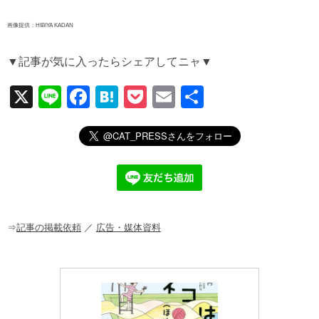
画像提供：HIBIYA KADAN
▼記事が気に入ったらシェアしてニャ▼
X
Li
F
H
P
E
共
n
a
at
o
m
有
e
c
e
ck
ail
e
n
et
b
a
o
o
⇒
記事の掲載依頼
／
広告・媒体資料
k