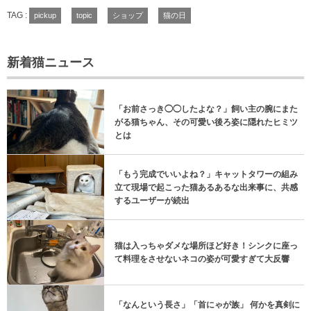
TAG :
pickup
topic
ショップ
猫の日
新着猫ニュース
「お前さっき◯◯したよな？」飼い主の腕にまた
がる猫ちゃん、その可愛い後ろ姿に隠れたヒミツ
とは
「もう完成でいいよね？」キャットタワーの組み
立て現場で起こった猫あるあるな出来事に、共感
するユーザーが続出
猫は入っちゃダメな場所ほど好き！シンクに座っ
て料理をさせないネコの姿が可愛すぎて大反響
「なんという長さ」「首にゃが族」 何かを真剣に