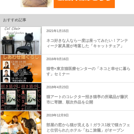
おすすめ記事
2021年1月15日
ネコ好きな人なら一度は座ってみたい！アンテ
ィーク家具屋が考案した「キャットチェア」
2016年9月16日
猫壱×東京猫医療センターの「ネコと幸せに暮ら
す」セミナー
2018年4月23日
猫アートのコレクター招き猫亭の所蔵品が藤沢
市に寄贈、順次作品を公開
2019年12月9日
部屋の窓から猫が見える！ガラス1枚で猫カフェ
と仕切られたホテル「ねこ旅籠」がオープン