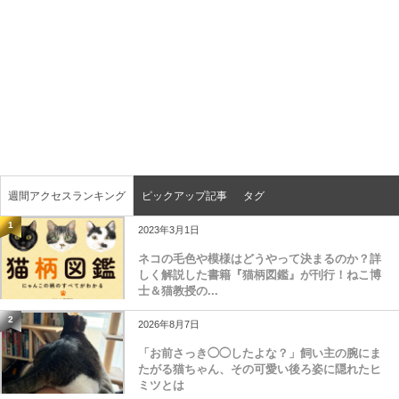
週間アクセスランキング
ピックアップ記事
タグ
1
2023年3月1日
ネコの毛色や模様はどうやって決まるのか？詳
しく解説した書籍『猫柄図鑑』が刊行！ねこ博
士＆猫教授の...
2
2026年8月7日
「お前さっき◯◯したよな？」飼い主の腕にま
たがる猫ちゃん、その可愛い後ろ姿に隠れたヒ
ミツとは