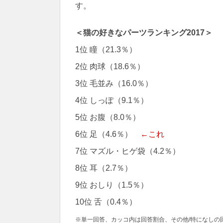
す。
＜猫の好きなパーツランキング2017＞
1位 瞳（21.3％）
2位 肉球（18.6％）
3位 毛並み（16.0％）
4位 しっぽ（9.1％）
5位 お腹（8.0％）
6位 足（4.6％）
←これ
7位 マズル・ヒゲ袋（4.2％）
8位 耳（2.7％）
9位 おしり（1.5％）
10位 舌（0.4％）
※単一回答、カッコ内は回答割合、その他/特になしの