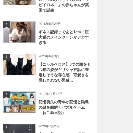
ビイロネコ」の赤ちゃんが英
国で誕生
2016年8月29日
4
ギネス記録まであと1cm！巨
大猫のメインクーンがデカす
ぎる
2023年6月3日
5
【ニャルベロス】3つの頭をも
つ猫の姿がギリシャ神話に登
場しそうな存在感→可愛さを
隠しきれない黒猫...
2017年11月13日
6
記憶喪失の青年が記憶と猫島
の謎を紐解くパズルゲーム
「ねこ島日記」
2020年7月25日
7