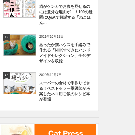
猫がケンカでお腹を見せるの
には意外な理由が…！100の疑
問にQ&Aで解説する「ねこほ
ん...
2021年10月19日
19
あったか猫ハウスを手編みで
作れる「NHKすてきにハンド
メイドセレクション」全40デ
ザインを収録
2020年12月7日
20
スーパーの食材で手作りでき
る！ベストセラー獣医師が考
案したネコ用ご飯のレシピ本
が登場