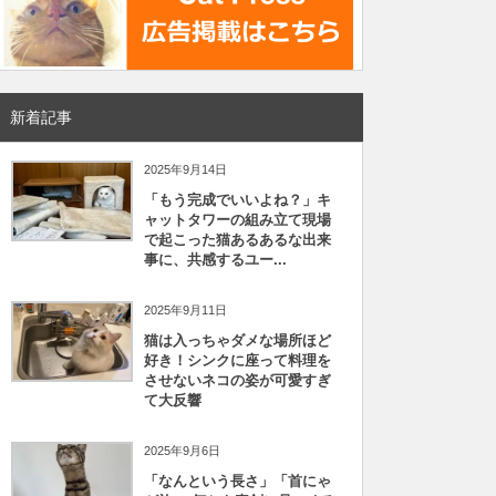
新着記事
2025年9月14日
「もう完成でいいよね？」キ
ャットタワーの組み立て現場
で起こった猫あるあるな出来
事に、共感するユー...
2025年9月11日
猫は入っちゃダメな場所ほど
好き！シンクに座って料理を
させないネコの姿が可愛すぎ
て大反響
2025年9月6日
「なんという長さ」「首にゃ