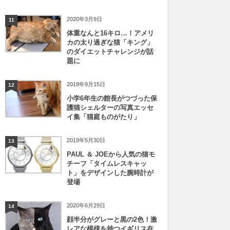
2020年3月9日
11
体重なんと16キロ…！アメリ
カの太り過ぎな猫「キング」
のダイエットチャレンジが話
題に
2019年9月15日
12
小学6年生の館長がつづった保
護猫シェルターの写真エッセ
イ集「猫庭ものがたり」
2019年5月30日
13
PAUL ＆ JOEから人気の猫モ
チーフ「タイムレスキャッ
ト」をデザインした腕時計が
登場
2020年6月29日
14
顔半分がグレーと黒の2色！激
レアな模様を持つイギリス在