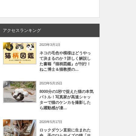
アクセスランキング
2023年3月1日
1
ネコの毛色や模様はどうやっ
て決まるのか？詳しく解説し
た書籍『猫柄図鑑』が刊行！
ねこ博士＆猫教授の...
2023年5月15日
2
8000分の1秒で捉えた猫の本気
バトル！写真家が高速シャッ
ターで猫のケンカを撮影した
ら躍動感が凄...
2020年5月17日
3
ロックダウン直前に生まれた
命、手のひらサイズの猫「サ