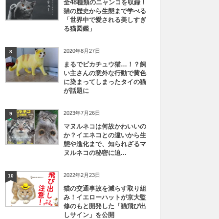
全48種類のニャンコを収録！
猫の歴史から生態まで学べる
「世界中で愛される美しすぎ
る猫図鑑」
2020年8月27日
8
まるでピカチュウ猫…！？飼
い主さんの意外な行動で黄色
に染まってしまったタイの猫
が話題に
2023年7月26日
9
マヌルネコは何故かわいいの
か？イエネコとの違いから生
態や進化まで、知られざるマ
ヌルネコの秘密に迫...
2022年2月23日
10
猫の交通事故を減らす取り組
み！イエローハットが京大監
修のもと開発した「猫飛び出
しサイン」を公開