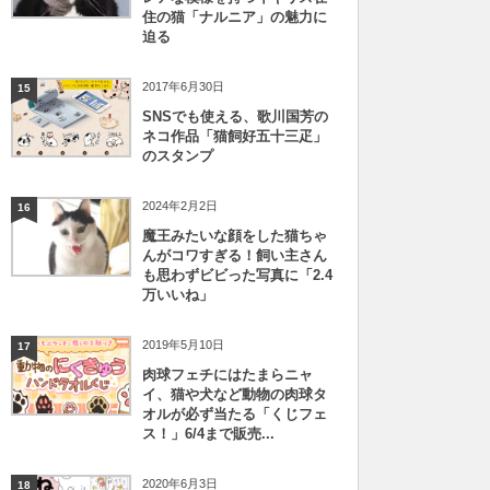
住の猫「ナルニア」の魅力に
迫る
2017年6月30日
15
SNSでも使える、歌川国芳の
ネコ作品「猫飼好五十三疋」
のスタンプ
2024年2月2日
16
魔王みたいな顔をした猫ちゃ
んがコワすぎる！飼い主さん
も思わずビビった写真に「2.4
万いいね」
2019年5月10日
17
肉球フェチにはたまらニャ
イ、猫や犬など動物の肉球タ
オルが必ず当たる「くじフェ
ス！」6/4まで販売...
2020年6月3日
18