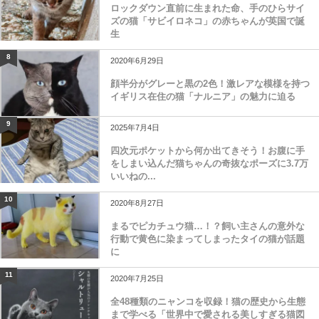
ロックダウン直前に生まれた命、手のひらサイ
ズの猫「サビイロネコ」の赤ちゃんが英国で誕
生
8
2020年6月29日
顔半分がグレーと黒の2色！激レアな模様を持つ
イギリス在住の猫「ナルニア」の魅力に迫る
9
2025年7月4日
四次元ポケットから何か出てきそう！お腹に手
をしまい込んだ猫ちゃんの奇抜なポーズに3.7万
いいねの...
10
2020年8月27日
まるでピカチュウ猫…！？飼い主さんの意外な
行動で黄色に染まってしまったタイの猫が話題
に
11
2020年7月25日
全48種類のニャンコを収録！猫の歴史から生態
まで学べる「世界中で愛される美しすぎる猫図