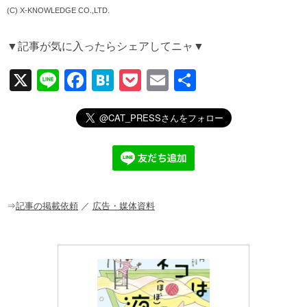
(C) X-KNOWLEDGE CO.,LTD.
▼記事が気に入ったらシェアしてニャ▼
X
Li
F
H
P
E
共
n
a
at
o
m
有
e
c
e
ck
ail
e
n
et
b
a
o
o
⇒
記事の掲載依頼
／
広告・媒体資料
k