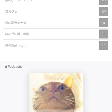
猫のゲーム・アプリ
129
猫カフェ
107
猫の調査データ
41
猫の豆知識・雑学
16
猫の商品レビュー
13