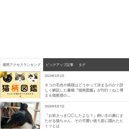
週間アクセスランキング
ピックアップ記事
タグ
1
2023年3月1日
ネコの毛色や模様はどうやって決まるのか？詳
しく解説した書籍『猫柄図鑑』が刊行！ねこ博
士＆猫教授の...
2
2026年8月7日
「お前さっき◯◯したよな？」飼い主の腕にま
たがる猫ちゃん、その可愛い後ろ姿に隠れたヒ
ミツとは