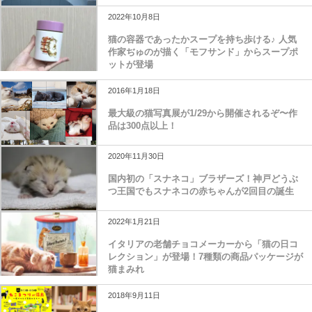
2022年10月8日
猫の容器であったかスープを持ち歩ける♪ 人気
作家ぢゅのが描く「モフサンド」からスープポ
ットが登場
2016年1月18日
最大級の猫写真展が1/29から開催されるぞ〜作
品は300点以上！
2020年11月30日
国内初の「スナネコ」ブラザーズ！神戸どうぶ
つ王国でもスナネコの赤ちゃんが2回目の誕生
2022年1月21日
イタリアの老舗チョコメーカーから「猫の日コ
レクション」が登場！7種類の商品パッケージが
猫まみれ
2018年9月11日