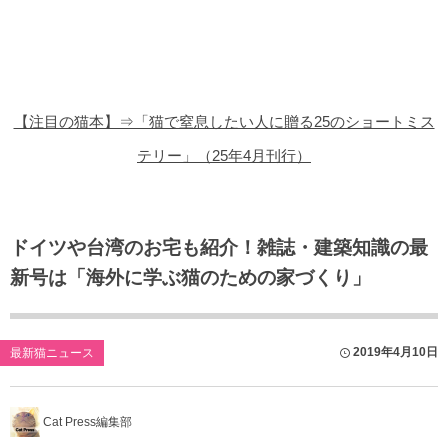
猫の商品レビュー
猫の豆知識・雑学
猫の調査データ
【注目の猫本】⇒「猫で窒息したい人に贈る25のショートミス
猫の譲渡会
テリー」（25年4月刊行）
猫の社会問題
猫のゲーム・アプリ
ドイツや台湾のお宅も紹介！雑誌・建築知識の最
新号は「海外に学ぶ猫のための家づくり」
猫のフリー写真素材
2019年4月10日
最新猫ニュース
Cat Press編集部