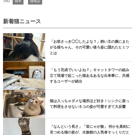
TAG :
猫本
猫雑誌
新着猫ニュース
「お前さっき◯◯したよな？」飼い主の腕にまた
がる猫ちゃん、その可愛い後ろ姿に隠れたヒミツ
とは
「もう完成でいいよね？」キャットタワーの組み
立て現場で起こった猫あるあるな出来事に、共感
するユーザーが続出
猫は入っちゃダメな場所ほど好き！シンクに座っ
て料理をさせないネコの姿が可愛すぎて大反響
「なんという長さ」「首にゃが族」 何かを真剣に
見つめる猫の姿が、水族館の人気者そっくりだと