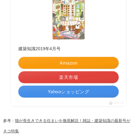
建築知識2019年4月号
Amazon
楽天市場
Yahooショッピング
ポチップ
参考：
猫が長生きできる住まいを徹底解説！雑誌・建築知識の最新号が
ネコ特集