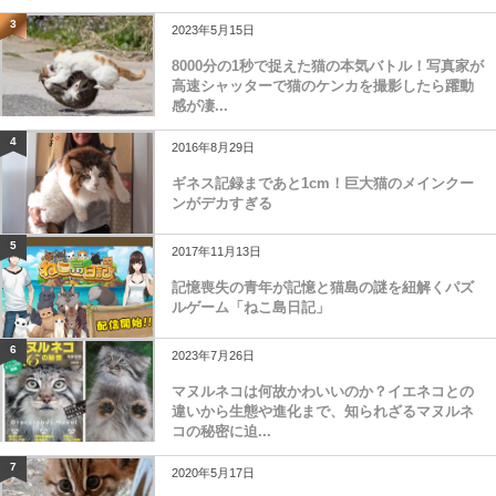
3
2023年5月15日
8000分の1秒で捉えた猫の本気バトル！写真家が
高速シャッターで猫のケンカを撮影したら躍動
感が凄...
4
2016年8月29日
ギネス記録まであと1cm！巨大猫のメインクー
ンがデカすぎる
5
2017年11月13日
記憶喪失の青年が記憶と猫島の謎を紐解くパズ
ルゲーム「ねこ島日記」
6
2023年7月26日
マヌルネコは何故かわいいのか？イエネコとの
違いから生態や進化まで、知られざるマヌルネ
コの秘密に迫...
7
2020年5月17日