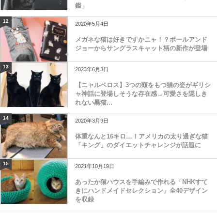
鑑」
12
2020年5月4日
メガネな猫は好きですかニャ！？ポールアンド
ジョーからサングラスキャット柄の新作が登場
13
2023年6月3日
【ニャルベロス】3つの頭をもつ猫の姿がギリシ
ャ神話に登場しそうな存在感→可愛さを隠しき
れない黒猫...
14
2020年3月9日
体重なんと16キロ…！アメリカの太り過ぎな猫
「キング」のダイエットチャレンジが話題に
15
2021年10月19日
あったか猫ハウスを手編みで作れる「NHKすて
きにハンドメイドセレクション」全40デザイン
を収録