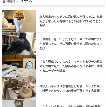
新着猫ニュース
立入禁止のキッチンに忍び込んだ猫ちゃん、単独
犯かと思ったら背後にもう1匹隠れていることが
判明
「お前さっき◯◯したよな？」飼い主の腕にまた
がる猫ちゃん、その可愛い後ろ姿に隠れたヒミツ
とは
「もう完成でいいよね？」キャットタワーの組み
立て現場で起こった猫あるあるな出来事に、共感
するユーザーが続出
猫は入っちゃダメな場所ほど好き！シンクに座っ
て料理をさせないネコの姿が可愛すぎて大反響
「なんという長さ」「首にゃが族」 何かを真剣に