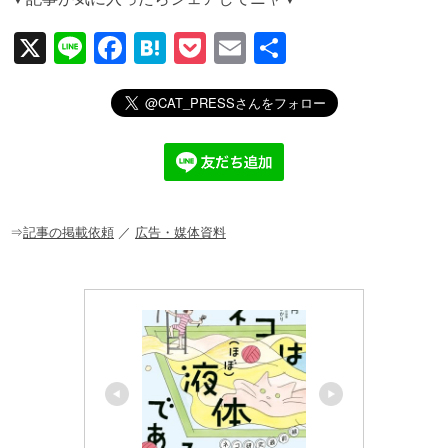
X
Li
F
H
P
E
共
n
a
at
o
m
有
e
c
e
ck
ail
e
n
et
b
a
o
o
⇒
記事の掲載依頼
／
広告・媒体資料
k