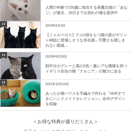
人間の年齢で100歳に相当する美魔女猫の「あな
ご」が逝去、18日までお別れの場を提供中
13
2023年6月3日
【ニャルベロス】3つの頭をもつ猫の姿がギリシ
ャ神話に登場しそうな存在感→可愛さを隠しき
れない黒猫...
14
2020年6月29日
顔半分がグレーと黒の2色！激レアな模様を持つ
イギリス在住の猫「ナルニア」の魅力に迫る
15
2021年10月19日
あったか猫ハウスを手編みで作れる「NHKすて
きにハンドメイドセレクション」全40デザイン
を収録
＜お得な特典が盛りだくさん＞