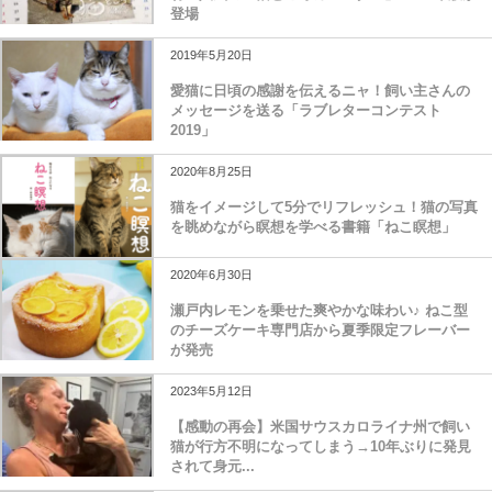
登場
2019年5月20日
愛猫に日頃の感謝を伝えるニャ！飼い主さんの
メッセージを送る「ラブレターコンテスト
2019」
2020年8月25日
猫をイメージして5分でリフレッシュ！猫の写真
を眺めながら瞑想を学べる書籍「ねこ瞑想」
2020年6月30日
瀬戸内レモンを乗せた爽やかな味わい♪ ねこ型
のチーズケーキ専門店から夏季限定フレーバー
が発売
2023年5月12日
【感動の再会】米国サウスカロライナ州で飼い
猫が行方不明になってしまう→10年ぶりに発見
されて身元...