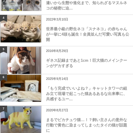
違いから生態や進化まで、知られざるマヌルネ
コの秘密に迫...
4
2022年3月10日
世界最小級の野生ネコ「スナネコ」の赤ちゃん
が一挙に4頭も誕生！全員並んだ可愛い写真も公
開
5
2016年8月29日
ギネス記録まであと1cm！巨大猫のメインクー
ンがデカすぎる
6
2025年9月14日
「もう完成でいいよね？」キャットタワーの組
み立て現場で起こった猫あるあるな出来事に、
共感するユー...
7
2020年8月27日
まるでピカチュウ猫…！？飼い主さんの意外な
行動で黄色に染まってしまったタイの猫が話題
に