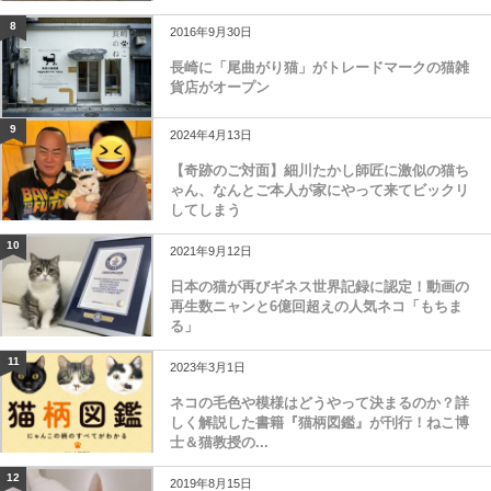
8
2016年9月30日
長崎に「尾曲がり猫」がトレードマークの猫雑
貨店がオープン
9
2024年4月13日
【奇跡のご対面】細川たかし師匠に激似の猫ち
ゃん、なんとご本人が家にやって来てビックリ
してしまう
10
2021年9月12日
日本の猫が再びギネス世界記録に認定！動画の
再生数ニャンと6億回超えの人気ネコ「もちま
る」
11
2023年3月1日
ネコの毛色や模様はどうやって決まるのか？詳
しく解説した書籍『猫柄図鑑』が刊行！ねこ博
士＆猫教授の...
12
2019年8月15日