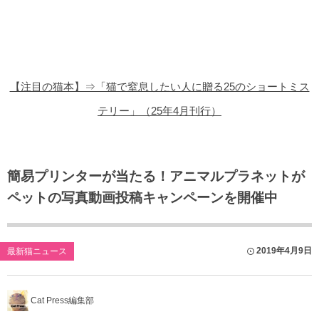
猫の商品レビュー
猫の豆知識・雑学
猫の調査データ
【注目の猫本】⇒「猫で窒息したい人に贈る25のショートミス
猫の譲渡会
テリー」（25年4月刊行）
猫の社会問題
猫のゲーム・アプリ
簡易プリンターが当たる！アニマルプラネットが
ペットの写真動画投稿キャンペーンを開催中
猫のフリー写真素材
2019年4月9日
最新猫ニュース
Cat Press編集部