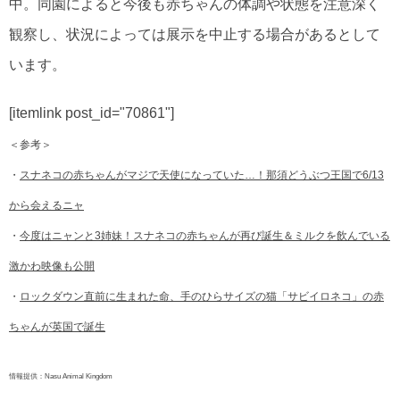
中。同園によると今後も赤ちゃんの体調や状態を注意深く
観察し、状況によっては展示を中止する場合があるとして
います。
[itemlink post_id="70861"]
＜参考＞
・
スナネコの赤ちゃんがマジで天使になっていた…！那須どうぶつ王国で6/13
から会えるニャ
・
今度はニャンと3姉妹！スナネコの赤ちゃんが再び誕生＆ミルクを飲んでいる
激かわ映像も公開
・
ロックダウン直前に生まれた命、手のひらサイズの猫「サビイロネコ」の赤
ちゃんが英国で誕生
情報提供：Nasu Animal Kingdom