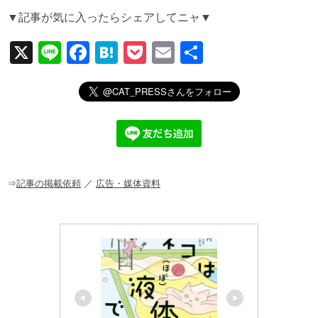
▼記事が気に入ったらシェアしてニャ▼
X
Li
F
H
P
E
共
n
a
at
o
m
有
e
c
e
ck
ail
e
n
et
b
a
o
o
⇒
記事の掲載依頼
／
広告・媒体資料
k