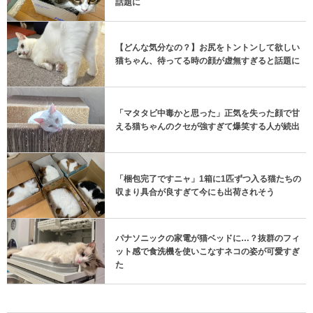
話題に
【どんな気分なの？】お尻をトントンして欲しい
猫ちゃん、待ってる時の顔が虚無すぎると話題に
「マタタビ中毒かと思った」正気を失った顔で甘
える猫ちゃんのクセが強すぎて爆笑する人が続出
「梱包完了ですニャ」1箱に1匹ずつ入る猫たちの
収まり具合が良すぎて今にも出荷されそう
パナソニックの家電が猫ベッドに…？抜群のフィ
ット感で食洗機を使いこなすネコの姿が可愛すぎ
た