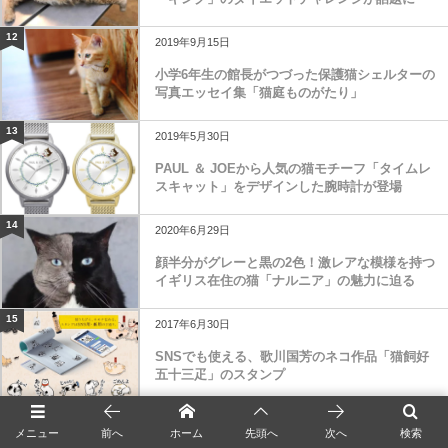
12
2019年9月15日
小学6年生の館長がつづった保護猫シェルターの
写真エッセイ集「猫庭ものがたり」
13
2019年5月30日
PAUL ＆ JOEから人気の猫モチーフ「タイムレ
スキャット」をデザインした腕時計が登場
14
2020年6月29日
顔半分がグレーと黒の2色！激レアな模様を持つ
イギリス在住の猫「ナルニア」の魅力に迫る
15
2017年6月30日
SNSでも使える、歌川国芳のネコ作品「猫飼好
五十三疋」のスタンプ
メニュー
前へ
ホーム
先頭へ
次へ
検索
＜お得な特典が盛りだくさん＞