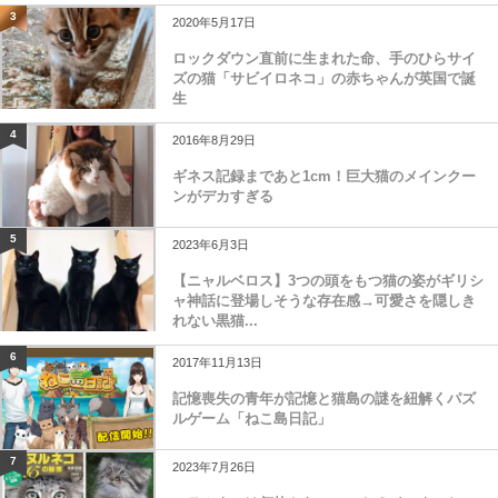
3
2020年5月17日
ロックダウン直前に生まれた命、手のひらサイ
ズの猫「サビイロネコ」の赤ちゃんが英国で誕
生
4
2016年8月29日
ギネス記録まであと1cm！巨大猫のメインクー
ンがデカすぎる
5
2023年6月3日
【ニャルベロス】3つの頭をもつ猫の姿がギリシ
ャ神話に登場しそうな存在感→可愛さを隠しき
れない黒猫...
6
2017年11月13日
記憶喪失の青年が記憶と猫島の謎を紐解くパズ
ルゲーム「ねこ島日記」
7
2023年7月26日