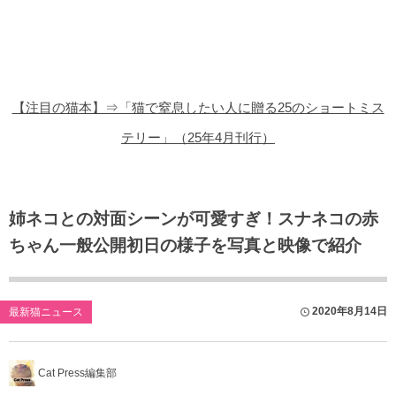
猫の商品レビュー
猫の豆知識・雑学
猫の調査データ
【注目の猫本】⇒「猫で窒息したい人に贈る25のショートミス
猫の譲渡会
テリー」（25年4月刊行）
猫の社会問題
猫のゲーム・アプリ
姉ネコとの対面シーンが可愛すぎ！スナネコの赤
ちゃん一般公開初日の様子を写真と映像で紹介
猫のフリー写真素材
2020年8月14日
最新猫ニュース
Cat Press編集部