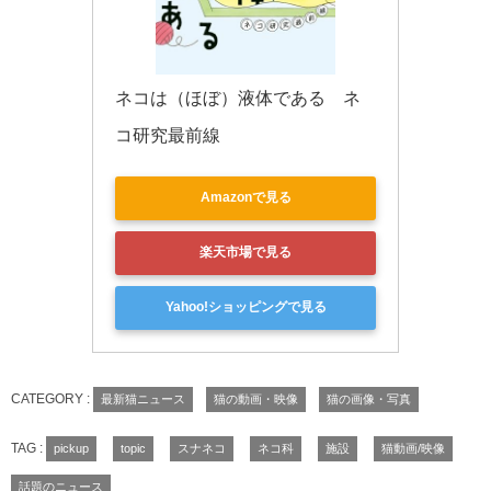
ネコは（ほぼ）液体である　ネ
コ研究最前線
Amazonで見る
楽天市場で見る
Yahoo!ショッピングで見る
CATEGORY :
最新猫ニュース
猫の動画・映像
猫の画像・写真
TAG :
pickup
topic
スナネコ
ネコ科
施設
猫動画/映像
話題のニュース