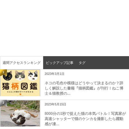
週間アクセスランキング
ピックアップ記事
タグ
1
2023年3月1日
ネコの毛色や模様はどうやって決まるのか？詳
しく解説した書籍『猫柄図鑑』が刊行！ねこ博
士＆猫教授の...
2
2023年5月15日
8000分の1秒で捉えた猫の本気バトル！写真家が
高速シャッターで猫のケンカを撮影したら躍動
感が凄...