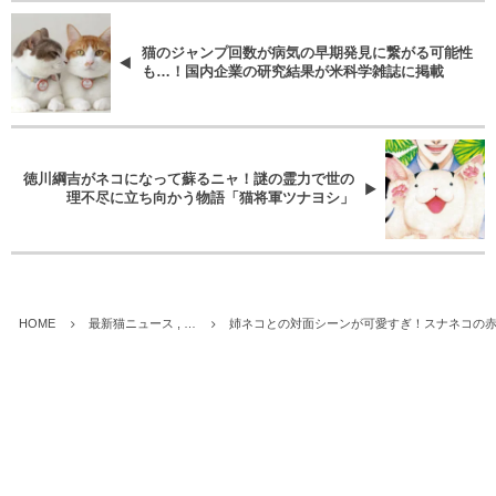
猫のジャンプ回数が病気の早期発見に繋がる可能性
も…！国内企業の研究結果が米科学雑誌に掲載
徳川綱吉がネコになって蘇るニャ！謎の霊力で世の
理不尽に立ち向かう物語「猫将軍ツナヨシ」
HOME
最新猫ニュース , …
姉ネコとの対面シーンが可愛すぎ！スナネコの