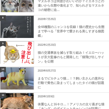
マヌルネコは何故かわいいのか？イエネコとの
違いから生態や進化まで、知られざるマヌルネ
コの秘密に迫...
8
2020年7月25日
全48種類のニャンコを収録！猫の歴史から生態
まで学べる「世界中で愛される美しすぎる猫図
鑑」
9
2022年2月23日
猫の交通事故を減らす取り組み！イエローハッ
トが京大監修のもと開発した「猫飛び出しサイ
ン」を公開
10
2020年8月27日
まるでピカチュウ猫…！？飼い主さんの意外な
行動で黄色に染まってしまったタイの猫が話題
に
11
2020年3月9日
体重なんと16キロ…！アメリカの太り過ぎな猫
「キング」のダイエットチャレンジが話題に