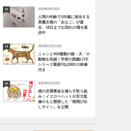
2019年8月15日
18
人間の年齢で100歳に相当する
美魔女猫の「あなご」が逝
去、18日までお別れの場を提
供中
2019年12月12日
19
ニャンと460種類の猫・犬・小
動物を収録！学研の図鑑LIVE
シリーズ最新刊はBBCの映像
付き
2022年2月23日
20
猫の交通事故を減らす取り組
み！イエローハットが京大監
修のもと開発した「猫飛び出
しサイン」を公開