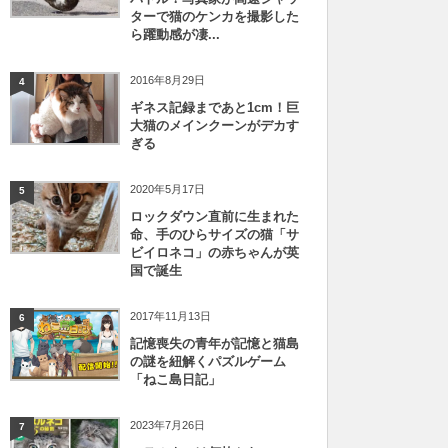
ターで猫のケンカを撮影した
ら躍動感が凄...
2016年8月29日
4
ギネス記録まであと1cm！巨
大猫のメインクーンがデカす
ぎる
2020年5月17日
5
ロックダウン直前に生まれた
命、手のひらサイズの猫「サ
ビイロネコ」の赤ちゃんが英
国で誕生
2017年11月13日
6
記憶喪失の青年が記憶と猫島
の謎を紐解くパズルゲーム
「ねこ島日記」
2023年7月26日
7