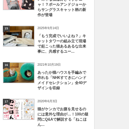
ャ！？ポールアンドジョーか
らサングラスキャット柄の新
作が登場
2025年9月14日
15
「もう完成でいいよね？」キ
ャットタワーの組み立て現場
で起こった猫あるあるな出来
事に、共感するユー...
2021年10月19日
16
あったか猫ハウスを手編みで
作れる「NHKすてきにハンド
メイドセレクション」全40デ
ザインを収録
2020年6月3日
17
猫がケンカでお腹を見せるの
には意外な理由が…！100の疑
問にQ&Aで解説する「ねこほ
ん...