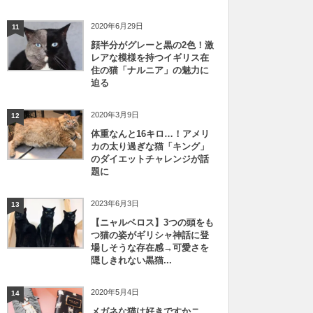
2020年6月29日
11
顔半分がグレーと黒の2色！激
レアな模様を持つイギリス在
住の猫「ナルニア」の魅力に
迫る
2020年3月9日
12
体重なんと16キロ…！アメリ
カの太り過ぎな猫「キング」
のダイエットチャレンジが話
題に
2023年6月3日
13
【ニャルベロス】3つの頭をも
つ猫の姿がギリシャ神話に登
場しそうな存在感→可愛さを
隠しきれない黒猫...
2020年5月4日
14
メガネな猫は好きですかニ