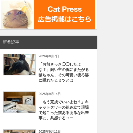
新着記事
2026年8月7日
「お前さっき◯◯したよ
な？」飼い主の腕にまたがる
猫ちゃん、その可愛い後ろ姿
に隠れたヒミツとは
2025年9月14日
「もう完成でいいよね？」キ
ャットタワーの組み立て現場
で起こった猫あるあるな出来
事に、共感するユー...
2025年9月11日