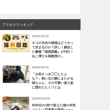
アクセスランキング
2023年3月1日
1
ネコの毛色や模様はどうやっ
て決まるのか？詳しく解説し
た書籍『猫柄図鑑』が刊行！
ねこ博士＆猫教授の...
2026年8月7日
2
「お前さっき◯◯したよ
な？」飼い主の腕にまたがる
猫ちゃん、その可愛い後ろ姿
に隠れたヒミツとは
2023年5月15日
3
8000分の1秒で捉えた猫の本気
バトル！写真家が高速シャッ