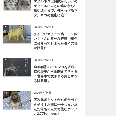
マヌルネコは何故かわいいの
か？イエネコとの違いから生
態や進化まで、知られざるマ
ヌルネコの秘密に迫...
2020年8月27日
8
まるでピカチュウ猫…！？飼
い主さんの意外な行動で黄色
に染まってしまったタイの猫
が話題に
2020年7月25日
9
全48種類のニャンコを収録！
猫の歴史から生態まで学べる
「世界中で愛される美しすぎ
る猫図鑑」
2025年7月4日
10
四次元ポケットから何か出て
きそう！お腹に手をしまい込
んだ猫ちゃんの奇抜なポーズ
に3.7万いいねの...