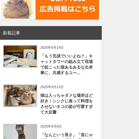
新着記事
2025年9月14日
「もう完成でいいよね？」キ
ャットタワーの組み立て現場
で起こった猫あるあるな出来
事に、共感するユー...
2025年9月11日
猫は入っちゃダメな場所ほど
好き！シンクに座って料理を
させないネコの姿が可愛すぎ
て大反響
2025年9月6日
「なんという長さ」「首にゃ