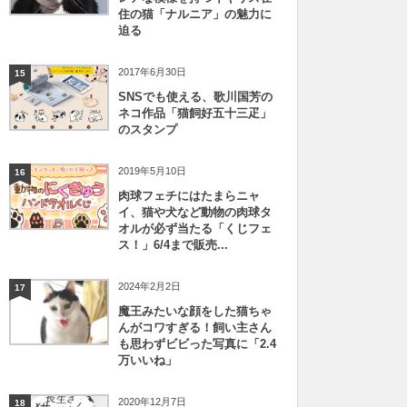
住の猫「ナルニア」の魅力に
迫る
2017年6月30日
15
SNSでも使える、歌川国芳の
ネコ作品「猫飼好五十三疋」
のスタンプ
2019年5月10日
16
肉球フェチにはたまらニャ
イ、猫や犬など動物の肉球タ
オルが必ず当たる「くじフェ
ス！」6/4まで販売...
2024年2月2日
17
魔王みたいな顔をした猫ちゃ
んがコワすぎる！飼い主さん
も思わずビビった写真に「2.4
万いいね」
2020年12月7日
18