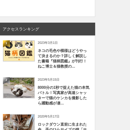
アクセスランキング
2023年3月1日
1
ネコの毛色や模様はどうやっ
て決まるのか？詳しく解説し
た書籍『猫柄図鑑』が刊行！
ねこ博士＆猫教授の...
2023年5月15日
2
8000分の1秒で捉えた猫の本気
バトル！写真家が高速シャッ
ターで猫のケンカを撮影した
ら躍動感が凄...
2020年5月17日
3
ロックダウン直前に生まれた
命、手のひらサイズの猫「サ