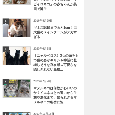
ビイロネコ」の赤ちゃんが英
国で誕生
2016年8月29日
4
ギネス記録まであと1cm！巨
大猫のメインクーンがデカす
ぎる
2023年6月3日
5
【ニャルベロス】3つの頭をも
つ猫の姿がギリシャ神話に登
場しそうな存在感→可愛さを
隠しきれない黒猫...
2023年7月26日
6
マヌルネコは何故かわいいの
か？イエネコとの違いから生
態や進化まで、知られざるマ
ヌルネコの秘密に迫...
2017年11月13日
7