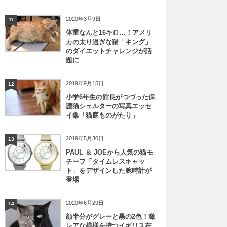
2020年3月9日
11
体重なんと16キロ…！アメリ
カの太り過ぎな猫「キング」
のダイエットチャレンジが話
題に
2019年9月15日
12
小学6年生の館長がつづった保
護猫シェルターの写真エッセ
イ集「猫庭ものがたり」
2019年5月30日
13
PAUL ＆ JOEから人気の猫モ
チーフ「タイムレスキャッ
ト」をデザインした腕時計が
登場
2020年6月29日
14
顔半分がグレーと黒の2色！激
レアな模様を持つイギリス在