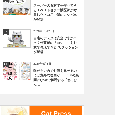
スーパーの食材で手作りでき
る！ベストセラー獣医師が考
案したネコ用ご飯のレシピ本
が登場
2020年10月25日
19
自宅のデスクは安全ですかニ
ャ？仕事猫の「ヨシ！」をお
家で再現できるPCクッション
が登場
2020年6月3日
20
猫がケンカでお腹を見せるの
には意外な理由が…！100の疑
問にQ&Aで解説する「ねこほ
ん...