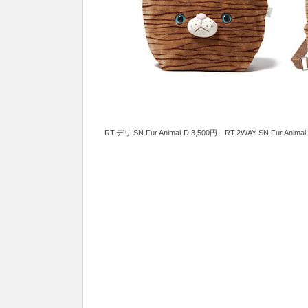
RT.デリ SN Fur Animal-D 3,500円、RT.2WAY SN Fur A