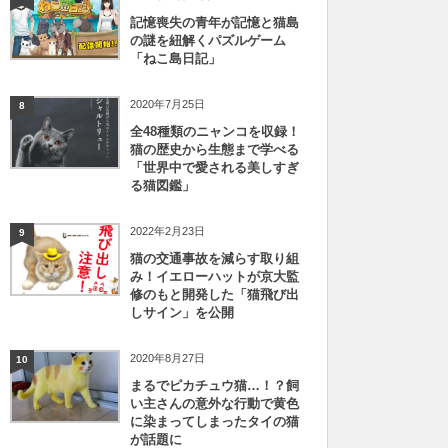
記憶喪失の青年が記憶と猫島
の謎を紐解くパズルゲーム
「ねこ島日記」
2020年7月25日
8
全48種類のニャンコを収録！
猫の歴史から生態まで学べる
「世界中で愛される美しすぎ
る猫図鑑」
2022年2月23日
9
猫の交通事故を減らす取り組
み！イエローハットが京大監
修のもと開発した「猫飛び出
しサイン」を公開
2020年8月27日
10
まるでピカチュウ猫…！？飼
い主さんの意外な行動で黄色
に染まってしまったタイの猫
が話題に