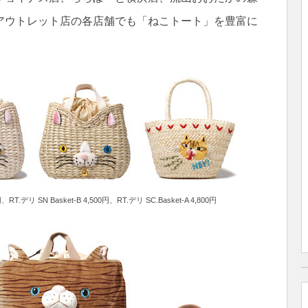
アウトレット店の各店舗でも「ねこトート」を豊富に
円、RT.デリ SN Basket-B 4,500円、RT.デリ SC.Basket-A 4,800円