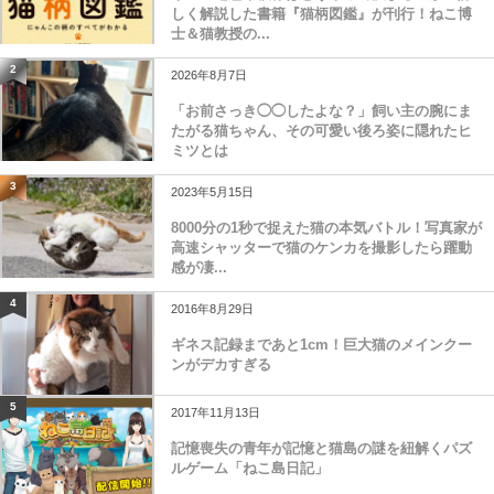
しく解説した書籍『猫柄図鑑』が刊行！ねこ博
士＆猫教授の...
2
2026年8月7日
「お前さっき◯◯したよな？」飼い主の腕にま
たがる猫ちゃん、その可愛い後ろ姿に隠れたヒ
ミツとは
3
2023年5月15日
8000分の1秒で捉えた猫の本気バトル！写真家が
高速シャッターで猫のケンカを撮影したら躍動
感が凄...
4
2016年8月29日
ギネス記録まであと1cm！巨大猫のメインクー
ンがデカすぎる
5
2017年11月13日
記憶喪失の青年が記憶と猫島の謎を紐解くパズ
ルゲーム「ねこ島日記」