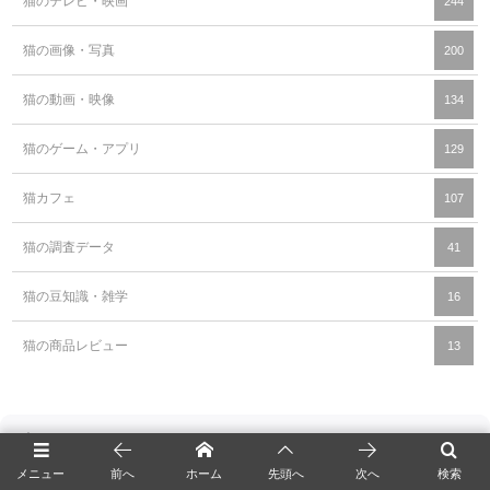
猫のテレビ・映画
244
猫の画像・写真
200
猫の動画・映像
134
猫のゲーム・アプリ
129
猫カフェ
107
猫の調査データ
41
猫の豆知識・雑学
16
猫の商品レビュー
13
メニュー
前へ
ホーム
先頭へ
次へ
検索