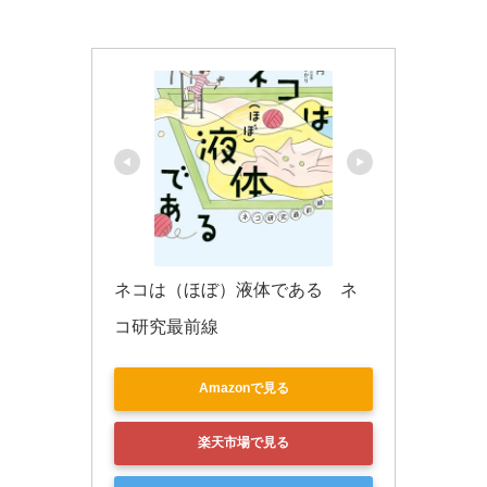
k
ネコは（ほぼ）液体である　ネ
コ研究最前線
Amazonで見る
楽天市場で見る