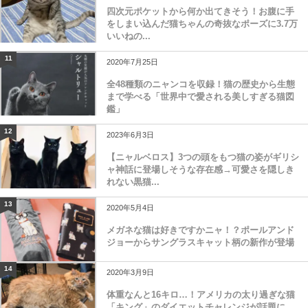
四次元ポケットから何か出てきそう！お腹に手
をしまい込んだ猫ちゃんの奇抜なポーズに3.7万
いいねの...
11
2020年7月25日
全48種類のニャンコを収録！猫の歴史から生態
まで学べる「世界中で愛される美しすぎる猫図
鑑」
12
2023年6月3日
【ニャルベロス】3つの頭をもつ猫の姿がギリシ
ャ神話に登場しそうな存在感→可愛さを隠しき
れない黒猫...
13
2020年5月4日
メガネな猫は好きですかニャ！？ポールアンド
ジョーからサングラスキャット柄の新作が登場
14
2020年3月9日
体重なんと16キロ…！アメリカの太り過ぎな猫
「キング」のダイエットチャレンジが話題に