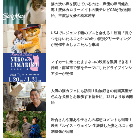
猫の渋い声を演じているのは…声優の津田健次
郎！液体カロリーメイトの新テレビCMが放送開
始、主演は女優の松本若菜
USJでレジェンド猫のプスと会える！映画「長ぐ
つをはいたネコと9つの命」特別グリーティング
が開催中＆しょこたんも来場
マイカーに乗ったままネコの映画を観賞できる！
沖縄・南城市で猫をテーマにしたドライブインシ
アターが開催
人気の猫カフェにも訪問！動物好きの前園真聖が
色んな犬種とお散歩する新番組、12月より放送開
始
岩合さんや藤あや子さんの感想コメントも到着！
映画『ルイス・ウェイン 生涯愛した妻とネコ』特
別映像が公開