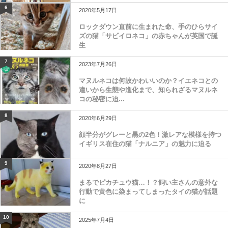
6
2020年5月17日
ロックダウン直前に生まれた命、手のひらサイ
ズの猫「サビイロネコ」の赤ちゃんが英国で誕
生
7
2023年7月26日
マヌルネコは何故かわいいのか？イエネコとの
違いから生態や進化まで、知られざるマヌルネ
コの秘密に迫...
8
2020年6月29日
顔半分がグレーと黒の2色！激レアな模様を持つ
イギリス在住の猫「ナルニア」の魅力に迫る
9
2020年8月27日
まるでピカチュウ猫…！？飼い主さんの意外な
行動で黄色に染まってしまったタイの猫が話題
に
10
2025年7月4日