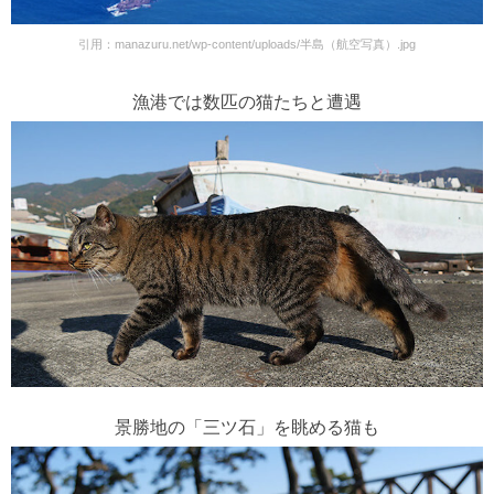
引用：
manazuru.net/wp-content/uploads/半島（航空写真）.jpg
漁港では数匹の猫たちと遭遇
景勝地の「三ツ石」を眺める猫も