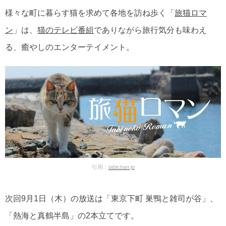
様々な町に暮らす猫を求めて各地を訪ね歩く「
旅猫ロマ
ン
」は、
猫のテレビ番組
でありながら旅行気分も味わえ
る、癒やしのエンターテイメント。
引用：
tabichan.jp
次回9月1日（木）の放送は「東京下町 巣鴨と雑司が谷」、
「熱海と真鶴半島」の2本立てです。