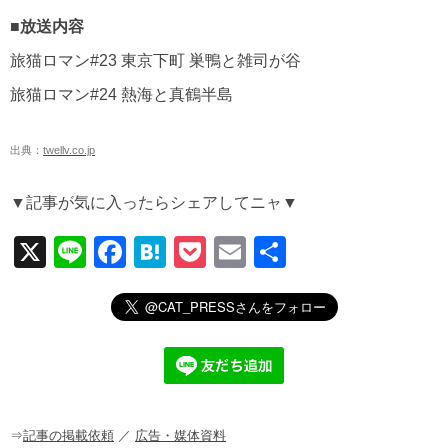
■放送内容
旅猫ロマン#23 東京下町 巣鴨と雑司が谷
旅猫ロマン#24 熱海と真鶴半島
出典：
twellv.co.jp
▼記事が気に入ったらシェアしてニャ▼
X
Li
F
H
P
E
共
n
a
at
o
m
有
e
c
e
ck
ail
e
n
et
b
a
o
o
⇒
記事の掲載依頼
／
広告・媒体資料