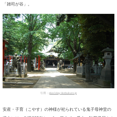
「雑司が谷」。
引用：
plus1day-ikebukuro.jp
安産・子育（こやす）の神様が祀られている鬼子母神堂の