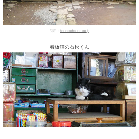
引用：
housetohouse.co.jp
看板猫の石松くん