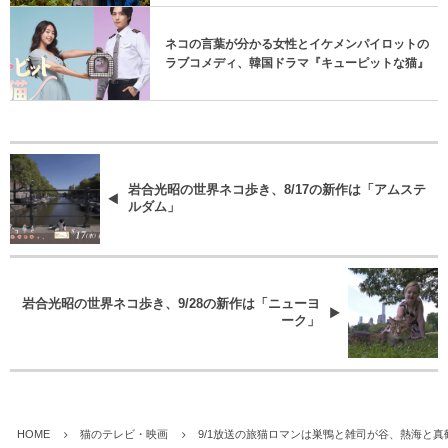
ネコの言葉が分かる女性とイケメンパイロットの
ラブコメディ、韓国ドラマ『キューピットな猫』
岩合光昭の世界ネコ歩き、8/17の新作は「アムステ
ルダム」
岩合光昭の世界ネコ歩き、9/28の新作は「ニューヨ
ーク」
HOME
猫のテレビ・映画
9/1放送の旅猫ロマンは巣鴨と雑司が谷、熱海と真