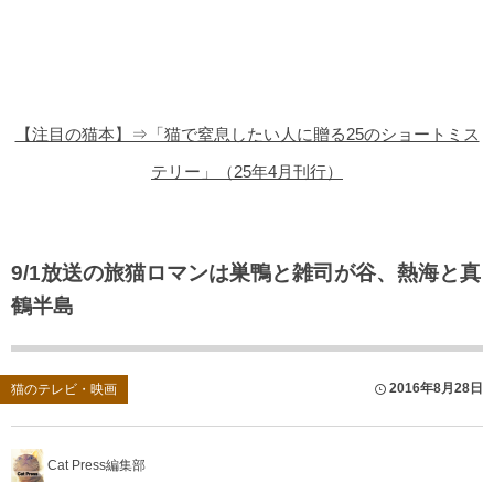
猫の商品レビュー
猫の豆知識・雑学
猫の調査データ
【注目の猫本】⇒「猫で窒息したい人に贈る25のショートミス
猫の譲渡会
テリー」（25年4月刊行）
猫の社会問題
猫のゲーム・アプリ
9/1放送の旅猫ロマンは巣鴨と雑司が谷、熱海と真
鶴半島
猫のフリー写真素材
2016年8月28日
猫のテレビ・映画
Cat Press編集部