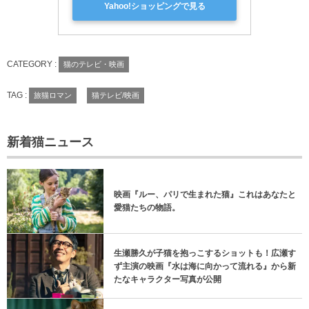
Yahoo!ショッピングで見る
CATEGORY :
猫のテレビ・映画
TAG :
旅猫ロマン
猫テレビ/映画
新着猫ニュース
映画『ルー、パリで生まれた猫』これはあなたと
愛猫たちの物語。
生瀬勝久が子猫を抱っこするショットも！広瀬す
ず主演の映画『水は海に向かって流れる』から新
たなキャラクター写真が公開