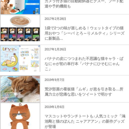
カメラ付き猫の自動給餌器ピクスー、フード配
達や予約機能も
2017年2月28日
1袋で2つの味が楽しめる！ウェットタイプの猫
用おやつ「シーバ とろ～りメルティ」シリーズ
に新製品...
2017年1月26日
バナナの皮につつまれた不思議な猫キャラ・ば
なにゃが初の単行本「バナナにひそむにゃん
こ」
2019年9月7日
荒汐部屋の看板猫「ムギ」が息を引き取る…所
属力士が悲痛な思いをツイートで明かす
2019年1月6日
マスコットやランチトートも♪人気コミック「鴻
池剛と猫のぽんた ニャアアアン」の新作グッズ
が登場