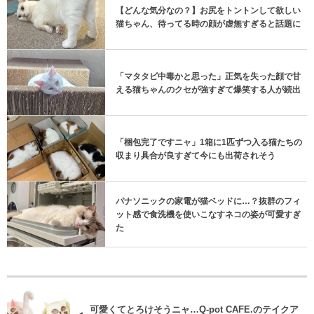
【どんな気分なの？】お尻をトントンして欲しい
猫ちゃん、待ってる時の顔が虚無すぎると話題に
「マタタビ中毒かと思った」正気を失った顔で甘
える猫ちゃんのクセが強すぎて爆笑する人が続出
「梱包完了ですニャ」1箱に1匹ずつ入る猫たちの
収まり具合が良すぎて今にも出荷されそう
パナソニックの家電が猫ベッドに…？抜群のフィ
ット感で食洗機を使いこなすネコの姿が可愛すぎ
た
可愛くてとろけそうニャ…Q-pot CAFE.のテイクア