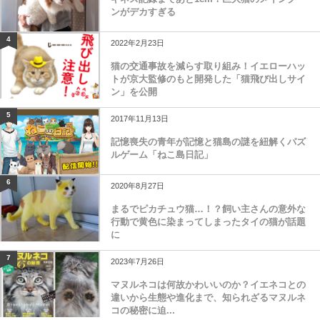
ンがデカすぎる
4
2022年2月23日
猫の交通事故を減らす取り組み！イエローハッ
トが京大監修のもと開発した「猫飛び出しサイ
ン」を公開
5
2017年11月13日
記憶喪失の青年が記憶と猫島の謎を紐解くパズ
ルゲーム「ねこ島日記」
6
2020年8月27日
まるでピカチュウ猫…！？飼い主さんの意外な
行動で黄色に染まってしまったタイの猫が話題
に
7
2023年7月26日
マヌルネコは何故かわいいのか？イエネコとの
違いから生態や進化まで、知られざるマヌルネ
コの秘密に迫...