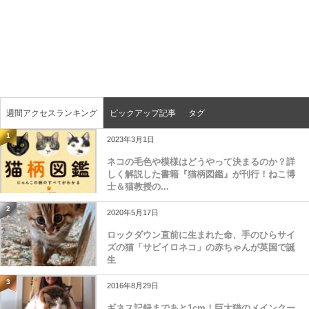
週間アクセスランキング
ピックアップ記事
タグ
1
2023年3月1日
ネコの毛色や模様はどうやって決まるのか？詳
しく解説した書籍『猫柄図鑑』が刊行！ねこ博
士＆猫教授の...
2
2020年5月17日
ロックダウン直前に生まれた命、手のひらサイ
ズの猫「サビイロネコ」の赤ちゃんが英国で誕
生
3
2016年8月29日
ギネス記録まであと1cm！巨大猫のメインクー