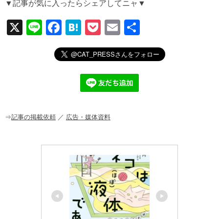
▼記事が気に入ったらシェアしてニャ▼
X
Li
F
H
P
E
共
n
a
at
o
m
有
e
c
e
ck
ail
e
n
et
b
a
o
o
⇒
記事の掲載依頼
／
広告・媒体資料
k