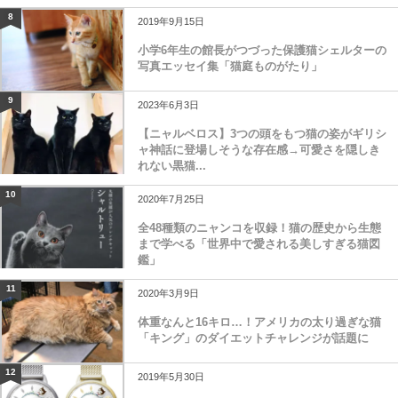
8
2019年9月15日
小学6年生の館長がつづった保護猫シェルターの
写真エッセイ集「猫庭ものがたり」
9
2023年6月3日
【ニャルベロス】3つの頭をもつ猫の姿がギリシ
ャ神話に登場しそうな存在感→可愛さを隠しき
れない黒猫...
10
2020年7月25日
全48種類のニャンコを収録！猫の歴史から生態
まで学べる「世界中で愛される美しすぎる猫図
鑑」
11
2020年3月9日
体重なんと16キロ…！アメリカの太り過ぎな猫
「キング」のダイエットチャレンジが話題に
12
2019年5月30日