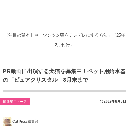
猫の商品レビュー
猫の豆知識・雑学
猫の調査データ
【注目の猫本】⇒「ツンツン猫をデレデレにする方法」（25年
猫の譲渡会
2月刊行）
猫の社会問題
猫のゲーム・アプリ
PR動画に出演する犬猫を募集中！ペット用給水器
の「ピュアクリスタル」8月末まで
猫のフリー写真素材
2019年8月3日
最新猫ニュース
Cat Press編集部