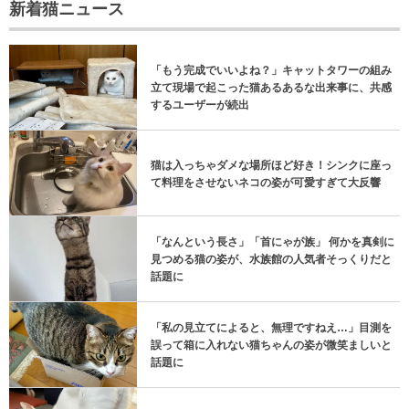
新着猫ニュース
「もう完成でいいよね？」キャットタワーの組み
立て現場で起こった猫あるあるな出来事に、共感
するユーザーが続出
猫は入っちゃダメな場所ほど好き！シンクに座っ
て料理をさせないネコの姿が可愛すぎて大反響
「なんという長さ」「首にゃが族」 何かを真剣に
見つめる猫の姿が、水族館の人気者そっくりだと
話題に
「私の見立てによると、無理ですねえ…」目測を
誤って箱に入れない猫ちゃんの姿が微笑ましいと
話題に