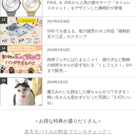
PAUL ＆ JOEから人気の猫モチーフ「タイムレ
スキャット」をデザインした腕時計が登場
13
2017年6月30日
SNSでも使える、歌川国芳のネコ作品「猫飼好
五十三疋」のスタンプ
14
2019年5月10日
肉球フェチにはたまらニャイ、猫や犬など動物
の肉球タオルが必ず当たる「くじフェス！」6/4
まで販売...
15
2024年2月2日
魔王みたいな顔をした猫ちゃんがコワすぎる！
飼い主さんも思わずビビった写真に「2.4万いい
ね」
＜お得な特典が盛りだくさん＞
楽天モバイルの料金プランをチェック！