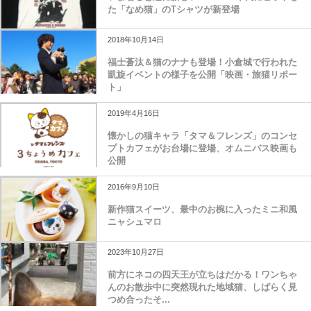
た「なめ猫」のTシャツが新登場
2018年10月14日
福士蒼汰＆猫のナナも登場！小倉城で行われた
凱旋イベントの様子を公開「映画・旅猫リポー
ト」
2019年4月16日
懐かしの猫キャラ「タマ＆フレンズ」のコンセ
プトカフェがお台場に登場、オムニバス映画も
公開
2016年9月10日
新作猫スイーツ、最中のお椀に入ったミニ和風
ニャシュマロ
2023年10月27日
前方にネコの四天王が立ちはだかる！ワンちゃ
んのお散歩中に突然現れた地域猫、しばらく見
つめ合ったそ...