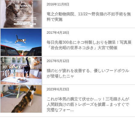
2016年11月8日
竜之介動物病院、11/22〜野良猫の不妊手術を無
料で実施
2017年4月18日
毎日先着300名にネコ特製しおりを贈呈！写真展
「岩合光昭の世界ネコ歩き」大宮で開催
2017年5月12日
猫のヒゲ疲れを改善する、優しいフードボウル
が登場したニャ
2023年6月23日
これが本気の腕立て伏せか…ッ！三毛猫さんが
人間顔負けの筋トレポーズを披露→まっすぐで
完璧なフォー...