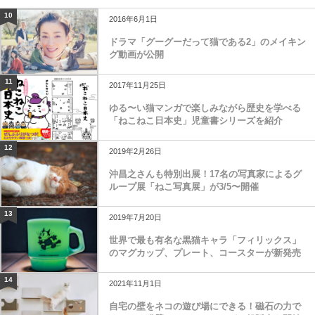
10
2016年6月1日
ドラマ「グーグーだって猫である2」のメイキン
グ動画が公開
11
2017年11月25日
ゆる〜い猫マンガで楽しみながら歴史を学べる
「ねこねこ日本史」児童書シリーズを紹介
12
2019年2月26日
沖昌之さんも特別出展！17名の写真家によるグ
ループ展「ねこ写真展」が3/5〜開催
13
2019年7月20日
世界で最も有名な黒猫キャラ「フィリックス」
のマグカップ、プレート、コースターが新発売
14
2021年11月1日
自宅の壁をネコの遊び場にできる！磁石の力で