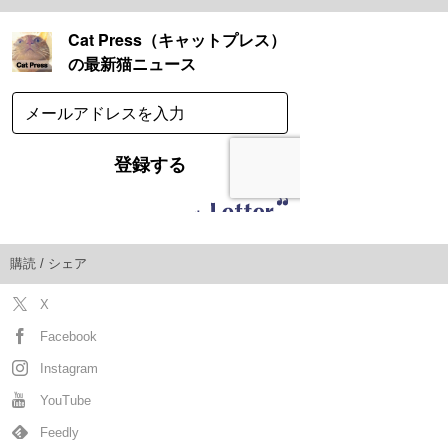
購読 / シェア
X
Facebook
Instagram
YouTube
Feedly