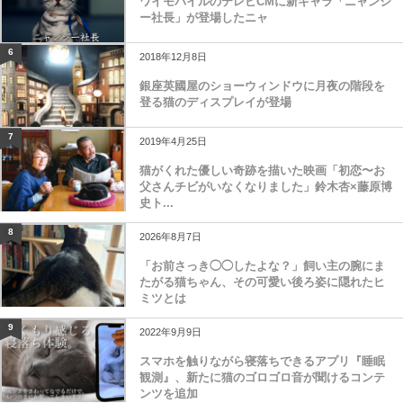
ワイモバイルのテレビCMに新キャラ「ニャンシ
ー社長」が登場したニャ
6
2018年12月8日
銀座英國屋のショーウィンドウに月夜の階段を
登る猫のディスプレイが登場
7
2019年4月25日
猫がくれた優しい奇跡を描いた映画「初恋〜お
父さんチビがいなくなりました」鈴木杏×藤原博
史ト...
8
2026年8月7日
「お前さっき◯◯したよな？」飼い主の腕にま
たがる猫ちゃん、その可愛い後ろ姿に隠れたヒ
ミツとは
9
2022年9月9日
スマホを触りながら寝落ちできるアプリ『睡眠
観測』、新たに猫のゴロゴロ音が聞けるコンテ
ンツを追加