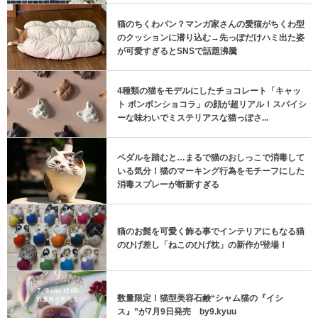
猫のちくわパン？マンガ家さんの愛猫がちくわ型
のクッションに潜り込む→先っぽだけハミ出た姿
が可愛すぎるとSNSで話題沸騰
4種類の猫をモデルにしたチョコレート「キャッ
ト ボンボンショコラ」の顔が超リアル！スパイシ
ーな味わいでミステリアスな猫っぽさ...
ペダルを踏むと…まるで猫のおしっこで消毒して
いる気分！猫のマーキング行為をモチーフにした
消毒スプレーが斬新すぎる
猫のお髭を可愛く飾る事でインテリアにもなる猫
のひげ差し「ねこのひげ枕」の新作が登場！
数量限定！猫型美容石鹸“シャム猫の『イシ
ス』”が7月9日発売 by9.kyuu