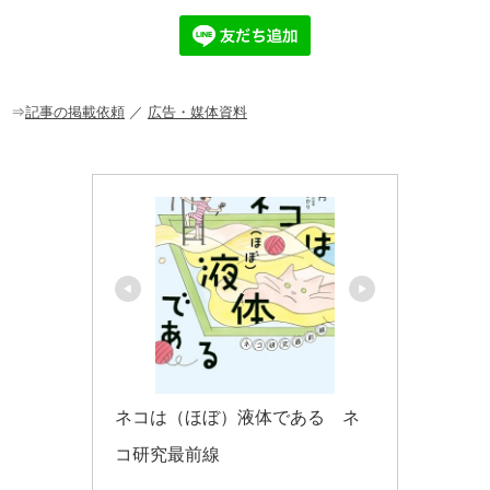
e
n
et
b
a
o
o
⇒
記事の掲載依頼
／
広告・媒体資料
k
ネコは（ほぼ）液体である　ネ
コ研究最前線