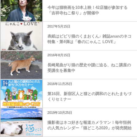
今年は猫映画を10本上映！42店舗が参加する
「吉祥寺ねこ祭り」が開催中
2017年5月15日
表紙はビビリ猫のくまおくん♪ 雑誌ananのネコ
特集・第4弾は「春のにゃんこ LOVE」
2016年8月15日
長崎尾曲がり猫の歴史や謎に迫る、ねこ講座の
受講生を募集中
2016年11月25日
第16回、新宿区人と猫との調和のとれたまちづ
くりセミナー
2019年10月25日
撮影者はネコ好きな報道カメラマン！毎年恒例
の人気カレンダー「猫どころ2020」が発売開始