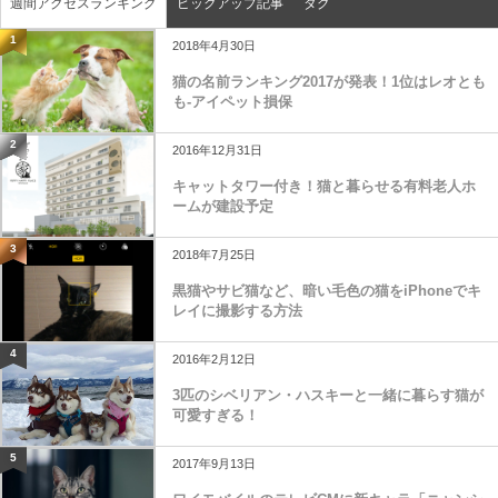
週間アクセスランキング
ピックアップ記事
タグ
1
2018年4月30日
猫の名前ランキング2017が発表！1位はレオとも
も-アイペット損保
2
2016年12月31日
キャットタワー付き！猫と暮らせる有料老人ホ
ームが建設予定
3
2018年7月25日
黒猫やサビ猫など、暗い毛色の猫をiPhoneでキ
レイに撮影する方法
4
2016年2月12日
3匹のシベリアン・ハスキーと一緒に暮らす猫が
可愛すぎる！
5
2017年9月13日