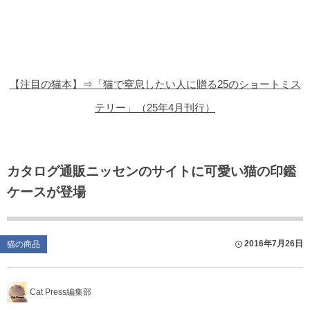
猫の商品レビュー
猫の豆知識・雑学
猫の調査データ
【注目の猫本】⇒「猫で窒息したい人に贈る25のショートミス
猫の譲渡会
テリー」（25年4月刊行）
猫の社会問題
猫のゲーム・アプリ
カタログ通販ニッセンのサイトに可愛い猫の印鑑
ケースが登場
猫のフリー写真素材
2016年7月26日
猫の商品
Cat Press編集部