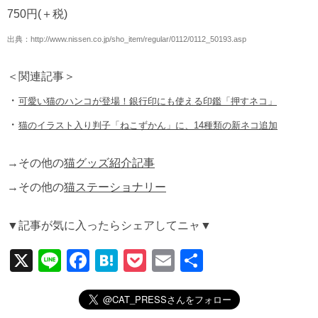
750円(＋税)
出典：
http://www.nissen.co.jp/sho_item/regular/0112/0112_50193.asp
＜関連記事＞
・
可愛い猫のハンコが登場！銀行印にも使える印鑑「押すネコ」
・
猫のイラスト入り判子「ねこずかん」に、14種類の新ネコ追加
→その他の
猫グッズ紹介記事
→その他の
猫ステーショナリー
▼記事が気に入ったらシェアしてニャ▼
X
Li
F
H
P
E
共
n
a
at
o
m
有
e
c
e
ck
ail