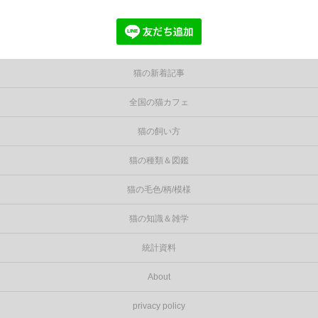
猫の新着記事
全国の猫カフェ
猫の飼い方
猫の種類＆図鑑
猫の毛色/柄/模様
猫の知識＆雑学
統計資料
About
privacy policy