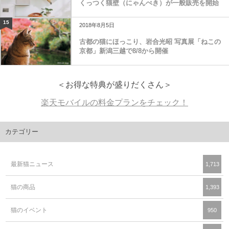
くっつく猫壁（にゃんぺき）が一般販売を開始
15
2018年8月5日
古都の猫にほっこり、岩合光昭 写真展「ねこの
京都」新潟三越で8/8から開催
＜お得な特典が盛りだくさん＞
楽天モバイルの料金プランをチェック！
カテゴリー
最新猫ニュース
1,713
猫の商品
1,393
猫のイベント
950