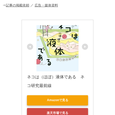
o
⇒
記事の掲載依頼
／
広告・媒体資料
k
ネコは（ほぼ）液体である　ネ
コ研究最前線
Amazonで見る
楽天市場で見る