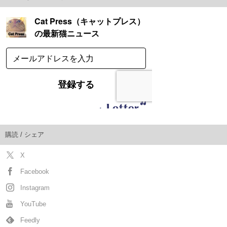
購読 / シェア
X
Facebook
Instagram
YouTube
Feedly