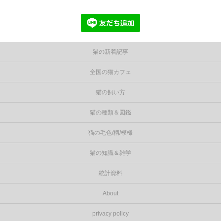
猫の新着記事
全国の猫カフェ
猫の飼い方
猫の種類＆図鑑
猫の毛色/柄/模様
猫の知識＆雑学
統計資料
About
privacy policy