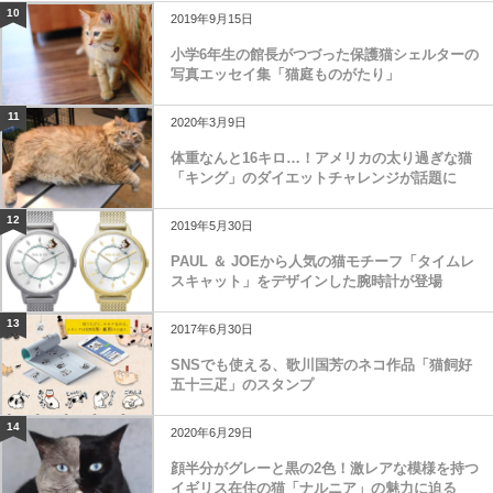
10
2019年9月15日
小学6年生の館長がつづった保護猫シェルターの
写真エッセイ集「猫庭ものがたり」
11
2020年3月9日
体重なんと16キロ…！アメリカの太り過ぎな猫
「キング」のダイエットチャレンジが話題に
12
2019年5月30日
PAUL ＆ JOEから人気の猫モチーフ「タイムレ
スキャット」をデザインした腕時計が登場
13
2017年6月30日
SNSでも使える、歌川国芳のネコ作品「猫飼好
五十三疋」のスタンプ
14
2020年6月29日
顔半分がグレーと黒の2色！激レアな模様を持つ
イギリス在住の猫「ナルニア」の魅力に迫る