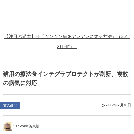
猫の商品レビュー
猫の豆知識・雑学
猫の調査データ
【注目の猫本】⇒「ツンツン猫をデレデレにする方法」（25年
猫の譲渡会
2月刊行）
猫の社会問題
猫のゲーム・アプリ
猫用の療法食インテグラプロテクトが刷新、複数
の病気に対応
猫のフリー写真素材
2017年2月26日
猫の商品
Cat Press編集部