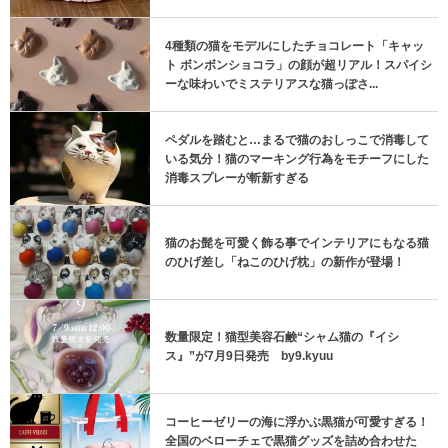
4種類の猫をモデルにしたチョコレート「キャッ
ト ボンボンショコラ」の顔が超リアル！スパイシ
ーな味わいでミステリアスな猫っぽさ...
ペダルを踏むと…まるで猫のおしっこで消毒して
いる気分！猫のマーキング行為をモチーフにした
消毒スプレーが斬新すぎる
猫のお髭を可愛く飾る事でインテリアにもなる猫
のひげ差し「ねこのひげ枕」の新作が登場！
数量限定！猫型美容石鹸“シャム猫の『イシ
ス』”が7月9日発売 by9.kyuu
コーヒーゼリーの海に浮かぶ黒猫が可愛すぎる！
全国のベローチェで黒猫グッズを詰め合わせた