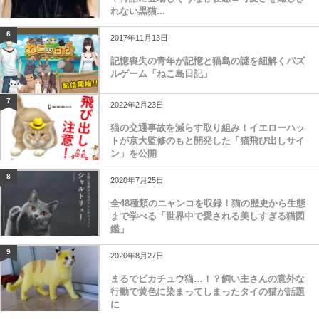
れない黒猫...
6
2017年11月13日
記憶喪失の青年が記憶と猫島の謎を紐解くパズ
ルゲーム「ねこ島日記」
7
2022年2月23日
猫の交通事故を減らす取り組み！イエローハッ
トが京大監修のもと開発した「猫飛び出しサイ
ン」を公開
8
2020年7月25日
全48種類のニャンコを収録！猫の歴史から生態
まで学べる「世界中で愛される美しすぎる猫図
鑑」
9
2020年8月27日
まるでピカチュウ猫…！？飼い主さんの意外な
行動で黄色に染まってしまったタイの猫が話題
に