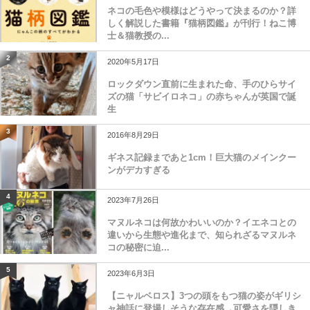
ネコの毛色や模様はどうやって決まるのか？詳
しく解説した書籍『猫柄図鑑』が刊行！ねこ博
士＆猫教授の...
2
2020年5月17日
ロックダウン直前に生まれた命、手のひらサイ
ズの猫「サビイロネコ」の赤ちゃんが英国で誕
生
3
2016年8月29日
ギネス記録まであと1cm！巨大猫のメインクー
ンがデカすぎる
4
2023年7月26日
マヌルネコは何故かわいいのか？イエネコとの
違いから生態や進化まで、知られざるマヌルネ
コの秘密に迫...
5
2023年6月3日
【ニャルベロス】3つの頭をもつ猫の姿がギリシ
ャ神話に登場しそうな存在感→可愛さを隠しき