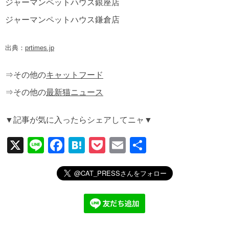
ジャーマンペットハウス銀座店
ジャーマンペットハウス鎌倉店
出典：
prtimes.jp
⇒その他の
キャットフード
⇒その他の
最新猫ニュース
▼記事が気に入ったらシェアしてニャ▼
X
Li
F
H
P
E
共
n
a
at
o
m
有
e
c
e
ck
ail
e
n
et
b
a
o