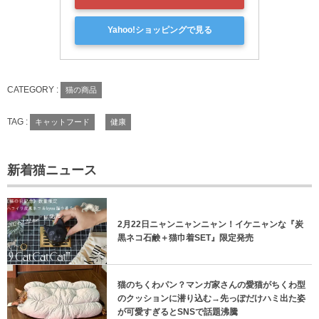
Yahoo!ショッピングで見る
CATEGORY :
猫の商品
TAG :
キャットフード
健康
新着猫ニュース
2月22日ニャンニャンニャン！イケニャンな『炭
黒ネコ石鹸＋猫巾着SET』限定発売
猫のちくわパン？マンガ家さんの愛猫がちくわ型
のクッションに潜り込む→先っぽだけハミ出た姿
が可愛すぎるとSNSで話題沸騰