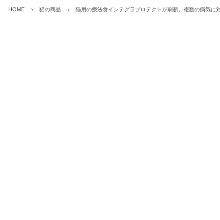
HOME
猫の商品
猫用の療法食インテグラプロテクトが刷新、複数の病気に