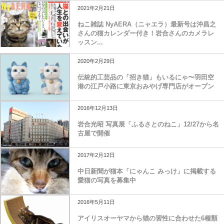
2021年2月21日
ねこ雑誌 NyAERA（ニャエラ）最新号は沖昌之
さんの猫カレンダー付き！岩合さんのカメラレ
ッスン...
2020年2月29日
伝統的工芸品の「招き猫」もいるにゃ〜羽田空
港の江戸小路に東京おみやげ専門店がオープン
2016年12月13日
岩合光昭 写真展「ふるさとのねこ」12/27から名
古屋で開催
2017年2月12日
中日新聞が猫本「にゃんこ みっけ」に掲載する
愛猫の写真を募集中
2016年5月11日
アイリスオーヤマから猫の習性に合わせた6種類