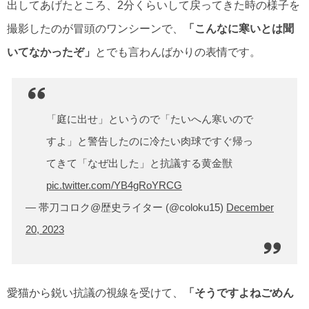
出してあげたところ、2分くらいして戻ってきた時の様子を
撮影したのが冒頭のワンシーンで、
「こんなに寒いとは聞
いてなかったぞ」
とでも言わんばかりの表情です。
「庭に出せ」というので「たいへん寒いので
すよ」と警告したのに冷たい肉球ですぐ帰っ
てきて「なぜ出した」と抗議する黄金獣
pic.twitter.com/YB4gRoYRCG
— 帯刀コロク@歴史ライター (@coloku15)
December
20, 2023
愛猫から鋭い抗議の視線を受けて、
「そうですよねごめん