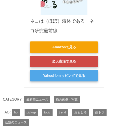
ネコは（ほぼ）液体である　ネ
コ研究最前線
Amazonで見る
楽天市場で見る
Yahoo!ショッピングで見る
CATEGORY :
最新猫ニュース
猫の画像・写真
TAG :
hot
pickup
topic
trend
おもしろ
茶トラ
話題のニュース