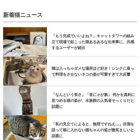
新着猫ニュース
「もう完成でいいよね？」キャットタワーの組み
立て現場で起こった猫あるあるな出来事に、共感
するユーザーが続出
猫は入っちゃダメな場所ほど好き！シンクに座っ
て料理をさせないネコの姿が可愛すぎて大反響
「なんという長さ」「首にゃが族」 何かを真剣に
見つめる猫の姿が、水族館の人気者そっくりだと
話題に
「私の見立てによると、無理ですねえ…」目測を
誤って箱に入れない猫ちゃんの姿が微笑ましいと
話題に