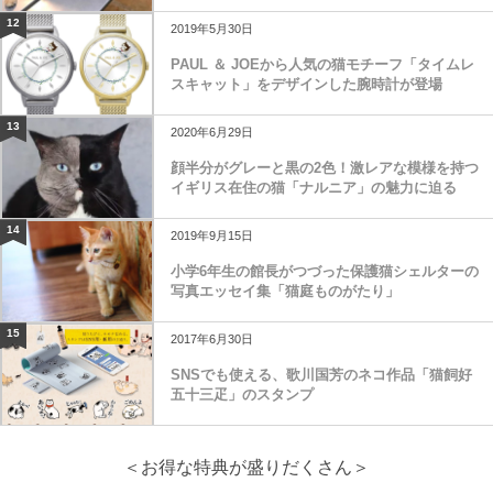
12
2019年5月30日
PAUL ＆ JOEから人気の猫モチーフ「タイムレ
スキャット」をデザインした腕時計が登場
13
2020年6月29日
顔半分がグレーと黒の2色！激レアな模様を持つ
イギリス在住の猫「ナルニア」の魅力に迫る
14
2019年9月15日
小学6年生の館長がつづった保護猫シェルターの
写真エッセイ集「猫庭ものがたり」
15
2017年6月30日
SNSでも使える、歌川国芳のネコ作品「猫飼好
五十三疋」のスタンプ
＜お得な特典が盛りだくさん＞