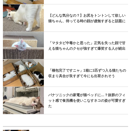
【どんな気分なの？】お尻をトントンして欲しい
猫ちゃん、待ってる時の顔が虚無すぎると話題に
「マタタビ中毒かと思った」正気を失った顔で甘
える猫ちゃんのクセが強すぎて爆笑する人が続出
「梱包完了ですニャ」1箱に1匹ずつ入る猫たちの
収まり具合が良すぎて今にも出荷されそう
パナソニックの家電が猫ベッドに…？抜群のフィ
ット感で食洗機を使いこなすネコの姿が可愛すぎ
た