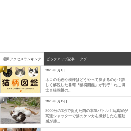
週間アクセスランキング
ピックアップ記事
タグ
1
2023年3月1日
ネコの毛色や模様はどうやって決まるのか？詳
しく解説した書籍『猫柄図鑑』が刊行！ねこ博
士＆猫教授の...
2
2023年5月15日
8000分の1秒で捉えた猫の本気バトル！写真家が
高速シャッターで猫のケンカを撮影したら躍動
感が凄...
3