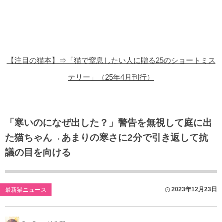
猫の商品レビュー
猫の豆知識・雑学
猫の調査データ
【注目の猫本】⇒「猫で窒息したい人に贈る25のショートミス
猫の譲渡会
テリー」（25年4月刊行）
猫の社会問題
猫のゲーム・アプリ
「寒いのになぜ出した？」警告を無視して庭に出
た猫ちゃん→あまりの寒さに2分で引き返して抗
猫のフリー写真素材
議の目を向ける
2023年12月23日
最新猫ニュース