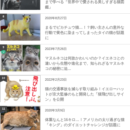
まで学べる「世界中で愛される美しすぎる猫図
鑑」
8
2020年8月27日
まるでピカチュウ猫…！？飼い主さんの意外な
行動で黄色に染まってしまったタイの猫が話題
に
9
2023年7月26日
マヌルネコは何故かわいいのか？イエネコとの
違いから生態や進化まで、知られざるマヌルネ
コの秘密に迫...
10
2022年2月23日
猫の交通事故を減らす取り組み！イエローハッ
トが京大監修のもと開発した「猫飛び出しサイ
ン」を公開
11
2020年3月9日
体重なんと16キロ…！アメリカの太り過ぎな猫
「キング」のダイエットチャレンジが話題に