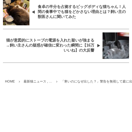
食卓の半分を占拠するビッグボディな猫ちゃん！人
間の食事中でも猫をどかさない理由とは？飼い主の
獣医さんに聞いてみた
猫が意図的にストーブの電源を入れた疑いが強まる
→飼い主さんの疑惑が確信に変わった瞬間に【16万
いいね】の大反響
HOME
最新猫ニュース , …
「寒いのになぜ出した？」警告を無視して庭に出