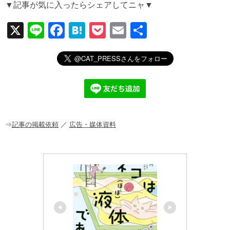
▼記事が気に入ったらシェアしてニャ▼
X
Li
F
H
P
E
共
n
a
at
o
m
有
e
c
e
ck
ail
e
n
et
b
a
o
o
⇒
記事の掲載依頼
／
広告・媒体資料
k