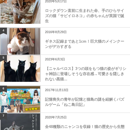
2020年5月17日
ロックダウン直前に生まれた命、手のひらサイ
ズの猫「サビイロネコ」の赤ちゃんが英国で誕
生
4
2016年8月29日
ギネス記録まであと1cm！巨大猫のメインクー
ンがデカすぎる
5
2023年6月3日
【ニャルベロス】3つの頭をもつ猫の姿がギリシ
ャ神話に登場しそうな存在感→可愛さを隠しき
れない黒猫...
6
2017年11月13日
記憶喪失の青年が記憶と猫島の謎を紐解くパズ
ルゲーム「ねこ島日記」
7
2020年7月25日
全48種類のニャンコを収録！猫の歴史から生態