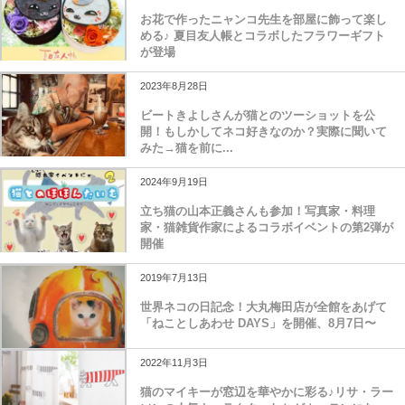
お花で作ったニャンコ先生を部屋に飾って楽し
める♪ 夏目友人帳とコラボしたフラワーギフト
が登場
2023年8月28日
ビートきよしさんが猫とのツーショットを公
開！もしかしてネコ好きなのか？実際に聞いて
みた→猫を前に...
2024年9月19日
立ち猫の山本正義さんも参加！写真家・料理
家・猫雑貨作家によるコラボイベントの第2弾が
開催
2019年7月13日
世界ネコの日記念！大丸梅田店が全館をあげて
「ねことしあわせ DAYS」を開催、8月7日〜
2022年11月3日
猫のマイキーが窓辺を華やかに彩る♪リサ・ラー