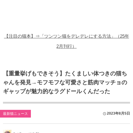
猫の商品レビュー
猫の豆知識・雑学
猫の調査データ
【注目の猫本】⇒「ツンツン猫をデレデレにする方法」（25年
猫の譲渡会
2月刊行）
猫の社会問題
猫のゲーム・アプリ
【重量挙げもできそう】たくましい体つきの猫ち
ゃんを発見→モフモフな可愛さと筋肉マッチョの
猫のフリー写真素材
ギャップが魅力的なラグドールくんだった
2023年8月5日
最新猫ニュース