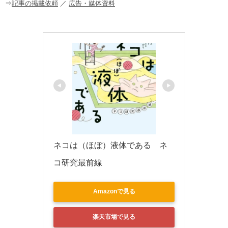
o
⇒
記事の掲載依頼
／
広告・媒体資料
k
ネコは（ほぼ）液体である　ネ
コ研究最前線
Amazonで見る
楽天市場で見る