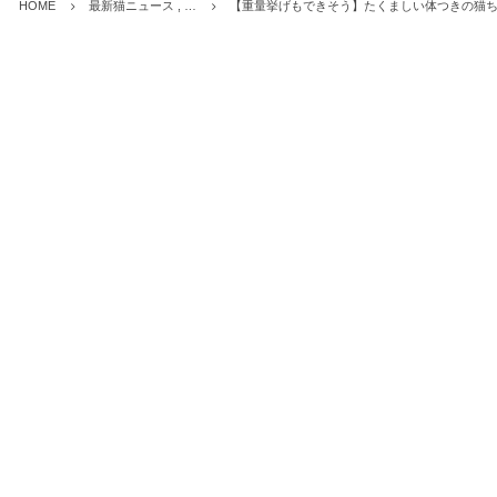
HOME
最新猫ニュース , …
【重量挙げもできそう】たくましい体つきの猫ち