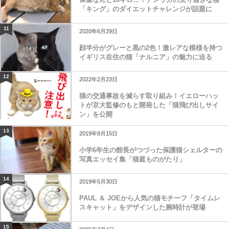
「キング」のダイエットチャレンジが話題に
11
2020年6月29日
顔半分がグレーと黒の2色！激レアな模様を持つ
イギリス在住の猫「ナルニア」の魅力に迫る
12
2022年2月23日
猫の交通事故を減らす取り組み！イエローハッ
トが京大監修のもと開発した「猫飛び出しサイ
ン」を公開
13
2019年9月15日
小学6年生の館長がつづった保護猫シェルターの
写真エッセイ集「猫庭ものがたり」
14
2019年5月30日
PAUL ＆ JOEから人気の猫モチーフ「タイムレ
スキャット」をデザインした腕時計が登場
15