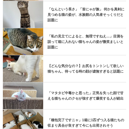
「なんという長さ」「首にゃが族」 何かを真剣に
見つめる猫の姿が、水族館の人気者そっくりだと
話題に
「私の見立てによると、無理ですねえ…」目測を
誤って箱に入れない猫ちゃんの姿が微笑ましいと
話題に
【どんな気分なの？】お尻をトントンして欲しい
猫ちゃん、待ってる時の顔が虚無すぎると話題に
「マタタビ中毒かと思った」正気を失った顔で甘
える猫ちゃんのクセが強すぎて爆笑する人が続出
「梱包完了ですニャ」1箱に1匹ずつ入る猫たちの
収まり具合が良すぎて今にも出荷されそう