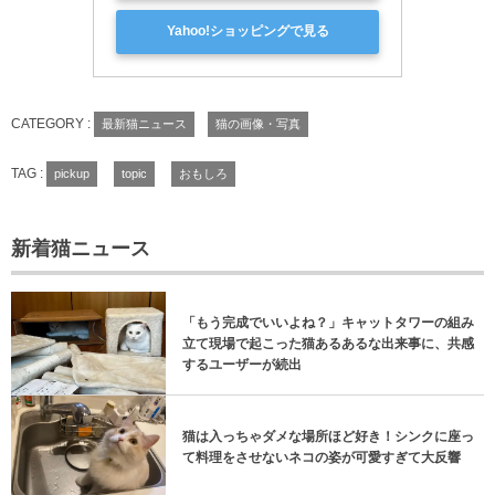
Yahoo!ショッピングで見る
CATEGORY :
最新猫ニュース
猫の画像・写真
TAG :
pickup
topic
おもしろ
新着猫ニュース
「もう完成でいいよね？」キャットタワーの組み
立て現場で起こった猫あるあるな出来事に、共感
するユーザーが続出
猫は入っちゃダメな場所ほど好き！シンクに座っ
て料理をさせないネコの姿が可愛すぎて大反響