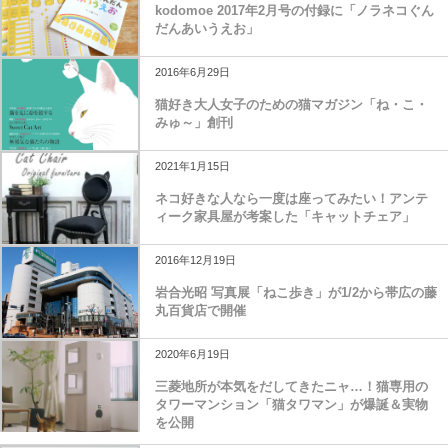
kodomoe 2017年2月号の付録に「ノラネコぐん
だんあいうえお」
2016年6月29日
猫好き大人女子のための猫マガジン「ね・こ・
みゅ～」創刊
2021年1月15日
ネコ好きな人なら一度は座ってみたい！アンテ
ィーク家具屋が考案した「キャットチェア」
2016年12月19日
岩合光昭 写真展「ねこ歩き」が1/2から帯広の藤
丸百貨店で開催
2020年6月19日
三菱地所が本気をだしてきたニャ…！猫専用の
タワーマンション「猫タワマン」が爆誕＆実物
を公開