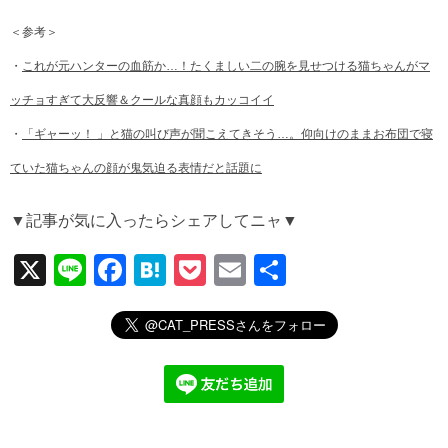
＜参考＞
・
これが元ハンターの血筋か…！たくましい二の腕を見せつける猫ちゃんがマ
ッチョすぎて大反響＆クールな真顔もカッコイイ
・
「ギャーッ！ 」と猫の叫び声が聞こえてきそう…。仰向けのままお布団で寝
ていた猫ちゃんの顔が鬼気迫る表情だと話題に
▼記事が気に入ったらシェアしてニャ▼
X
Li
F
H
P
E
共
n
a
at
o
m
有
e
c
e
ck
ail
e
n
et
b
a
o