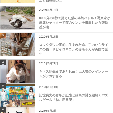
士＆猫教授の...
2
2023年5月15日
8000分の1秒で捉えた猫の本気バトル！写真家が
高速シャッターで猫のケンカを撮影したら躍動
感が凄...
3
2020年5月17日
ロックダウン直前に生まれた命、手のひらサイ
ズの猫「サビイロネコ」の赤ちゃんが英国で誕
生
4
2016年8月29日
ギネス記録まであと1cm！巨大猫のメインクー
ンがデカすぎる
5
2017年11月13日
記憶喪失の青年が記憶と猫島の謎を紐解くパズ
ルゲーム「ねこ島日記」
6
2023年6月3日