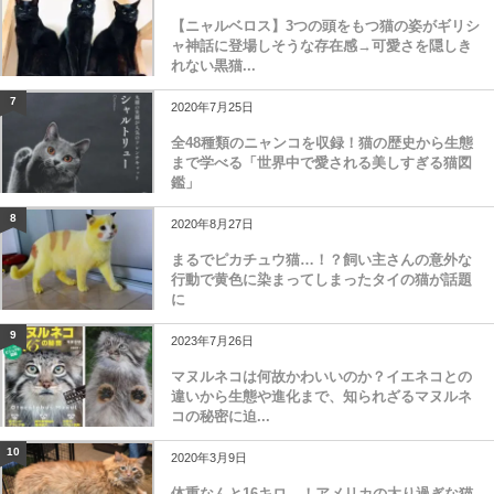
【ニャルベロス】3つの頭をもつ猫の姿がギリシ
ャ神話に登場しそうな存在感→可愛さを隠しき
れない黒猫...
7
2020年7月25日
全48種類のニャンコを収録！猫の歴史から生態
まで学べる「世界中で愛される美しすぎる猫図
鑑」
8
2020年8月27日
まるでピカチュウ猫…！？飼い主さんの意外な
行動で黄色に染まってしまったタイの猫が話題
に
9
2023年7月26日
マヌルネコは何故かわいいのか？イエネコとの
違いから生態や進化まで、知られざるマヌルネ
コの秘密に迫...
10
2020年3月9日
体重なんと16キロ…！アメリカの太り過ぎな猫