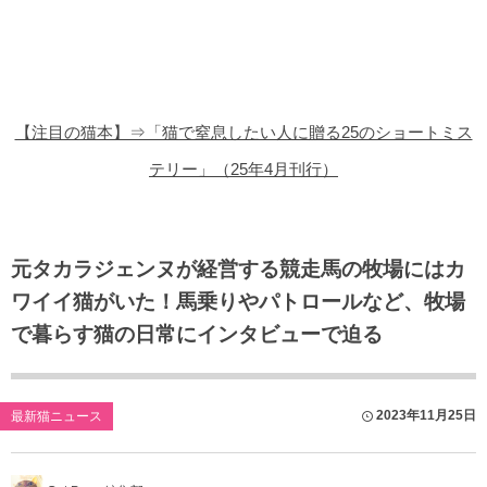
猫の商品レビュー
猫の豆知識・雑学
猫の調査データ
【注目の猫本】⇒「猫で窒息したい人に贈る25のショートミス
猫の譲渡会
テリー」（25年4月刊行）
猫の社会問題
猫のゲーム・アプリ
元タカラジェンヌが経営する競走馬の牧場にはカ
ワイイ猫がいた！馬乗りやパトロールなど、牧場
猫のフリー写真素材
で暮らす猫の日常にインタビューで迫る
2023年11月25日
最新猫ニュース