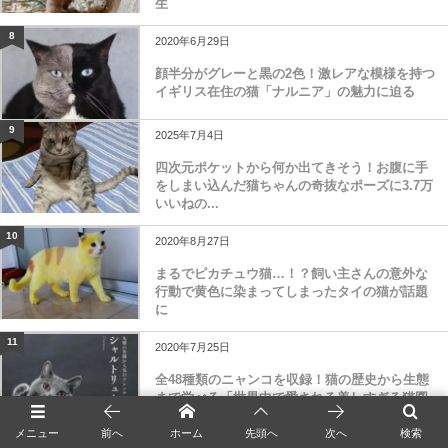
生
8
2020年6月29日
顔半分がグレーと黒の2色！激レアな模様を持つ
イギリス在住の猫「ナルニア」の魅力に迫る
9
2025年7月4日
四次元ポケットから何か出てきそう！お腹に手
をしまい込んだ猫ちゃんの奇抜なポーズに3.7万
いいねの...
10
2020年8月27日
まるでピカチュウ猫…！？飼い主さんの意外な
行動で黄色に染まってしまったタイの猫が話題
に
11
2020年7月25日
全48種類のニャンコを収録！猫の歴史から生態
まで学べる「世界中で愛される美しすぎる猫図
鑑」
メニュー
前へ
ホーム
先頭へ
次へ
検索
12