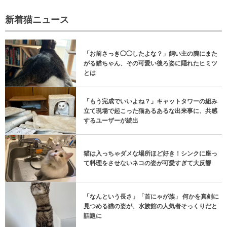
新着猫ニュース
「お前さっき◯◯したよな？」飼い主の腕にまた
がる猫ちゃん、その可愛い後ろ姿に隠れたヒミツ
とは
「もう完成でいいよね？」キャットタワーの組み
立て現場で起こった猫あるあるな出来事に、共感
するユーザーが続出
猫は入っちゃダメな場所ほど好き！シンクに座っ
て料理をさせないネコの姿が可愛すぎて大反響
「なんという長さ」「首にゃが族」 何かを真剣に
見つめる猫の姿が、水族館の人気者そっくりだと
話題に