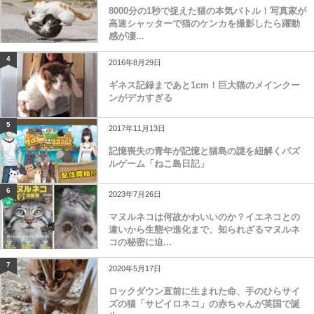
8000分の1秒で捉えた猫の本気バトル！写真家が
高速シャッターで猫のケンカを撮影したら躍動
感が凄...
4
2016年8月29日
ギネス記録まであと1cm！巨大猫のメインクー
ンがデカすぎる
5
2017年11月13日
記憶喪失の青年が記憶と猫島の謎を紐解くパズ
ルゲーム「ねこ島日記」
6
2023年7月26日
マヌルネコは何故かわいいのか？イエネコとの
違いから生態や進化まで、知られざるマヌルネ
コの秘密に迫...
7
2020年5月17日
ロックダウン直前に生まれた命、手のひらサイ
ズの猫「サビイロネコ」の赤ちゃんが英国で誕