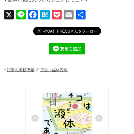
X
Li
F
H
P
E
共
n
a
at
o
m
有
e
c
e
ck
ail
e
n
et
b
a
o
o
⇒
記事の掲載依頼
／
広告・媒体資料
k