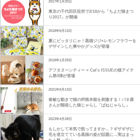
2017年1月20日
東京の千代田区役所で2/18から「ちよだ猫まつ
り2017」が開催
2018年6月13日
夏にピッタリにゃ！黒猫ジジ×レモンフラワーを
デザインした爽やかグッズが登場
2018年1月29日
アフタヌーンティー × Cat’s ISSUEの猫アイテ
ム第4弾が登場
2021年6月13日
俊敏な動きで猫の狩猟本能を刺激する！バネ屋
さんが開発した猫じゃらし「ばねじゃらし」
2023年4月28日
もしかして本気で怒ってますか…？ギザギザに
毛を逆立てている黒猫の姿が話題に→実はまっ