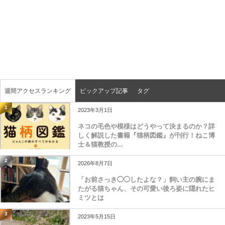
週間アクセスランキング
ピックアップ記事
タグ
1
2023年3月1日
ネコの毛色や模様はどうやって決まるのか？詳
しく解説した書籍『猫柄図鑑』が刊行！ねこ博
士＆猫教授の...
2
2026年8月7日
「お前さっき◯◯したよな？」飼い主の腕にま
たがる猫ちゃん、その可愛い後ろ姿に隠れたヒ
ミツとは
3
2023年5月15日