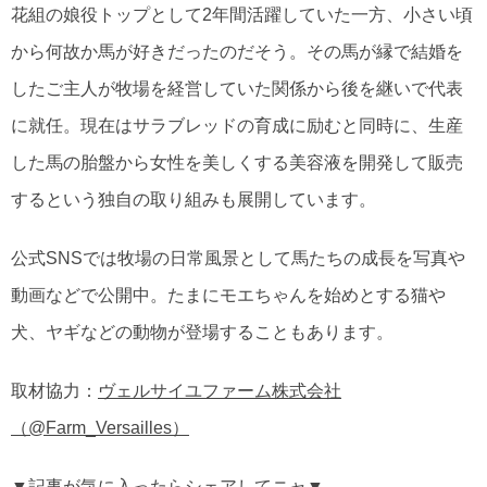
花組の娘役トップとして2年間活躍していた一方、小さい頃
から何故か馬が好きだったのだそう。その馬が縁で結婚を
したご主人が牧場を経営していた関係から後を継いで代表
に就任。現在はサラブレッドの育成に励むと同時に、生産
した馬の胎盤から女性を美しくする美容液を開発して販売
するという独自の取り組みも展開しています。
公式SNSでは牧場の日常風景として馬たちの成長を写真や
動画などで公開中。たまにモエちゃんを始めとする猫や
犬、ヤギなどの動物が登場することもあります。
取材協力：
ヴェルサイユファーム株式会社
（@Farm_Versailles）
▼記事が気に入ったらシェアしてニャ▼