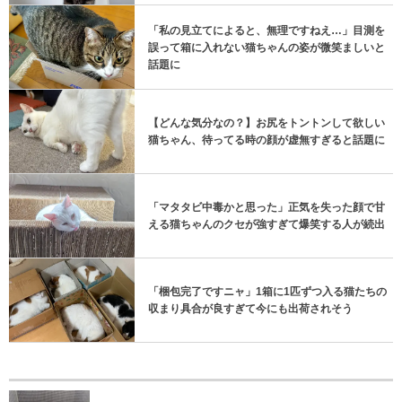
「私の見立てによると、無理ですねえ…」目測を
誤って箱に入れない猫ちゃんの姿が微笑ましいと
話題に
【どんな気分なの？】お尻をトントンして欲しい
猫ちゃん、待ってる時の顔が虚無すぎると話題に
「マタタビ中毒かと思った」正気を失った顔で甘
える猫ちゃんのクセが強すぎて爆笑する人が続出
「梱包完了ですニャ」1箱に1匹ずつ入る猫たちの
収まり具合が良すぎて今にも出荷されそう