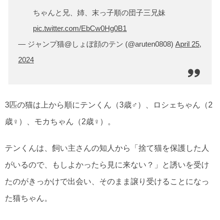
ちゃんと兄、姉、末っ子順の団子三兄妹
pic.twitter.com/EbCw0Hg0B1
— ジャンプ猫@しょぼ顔のテン (@aruten0808)
April 25,
2024
3匹の猫は上から順にテンくん（3歳♂）、ロシェちゃん（2
歳♀）、モカちゃん（2歳♀）。
テンくんは、飼い主さんの知人から「捨て猫を保護した人
がいるので、もしよかったら見に来ない？」と誘いを受け
たのがきっかけで出会い、そのまま譲り受けることになっ
た猫ちゃん。