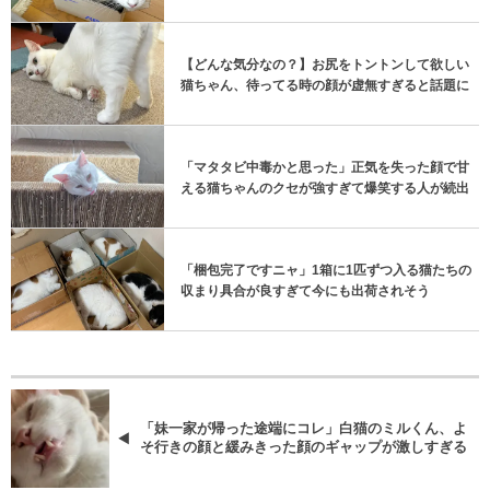
【どんな気分なの？】お尻をトントンして欲しい
猫ちゃん、待ってる時の顔が虚無すぎると話題に
「マタタビ中毒かと思った」正気を失った顔で甘
える猫ちゃんのクセが強すぎて爆笑する人が続出
「梱包完了ですニャ」1箱に1匹ずつ入る猫たちの
収まり具合が良すぎて今にも出荷されそう
「妹一家が帰った途端にコレ」白猫のミルくん、よ
そ行きの顔と緩みきった顔のギャップが激しすぎる