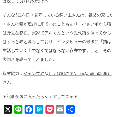
は総じて良好なのだそう。
そんな3匹を日々見守っている飼い主さんは、祖父の家にた
くさんの猫が遊びに来ていたこともあり、小さい頃から猫
は身近な存在。実家でアルくんという先代猫を飼ってから
はずっと猫と暮らしており、インタビューの最後に
「猫は
生活していく上でなくてはならない存在です。」
と、その
大切さを語ってくれました。
取材協力：
ジャンプ猫@しょぼ顔のテン（@aruten0808）
さん
▼記事が気に入ったらシェアしてニャ▼
X
Li
F
H
P
E
共