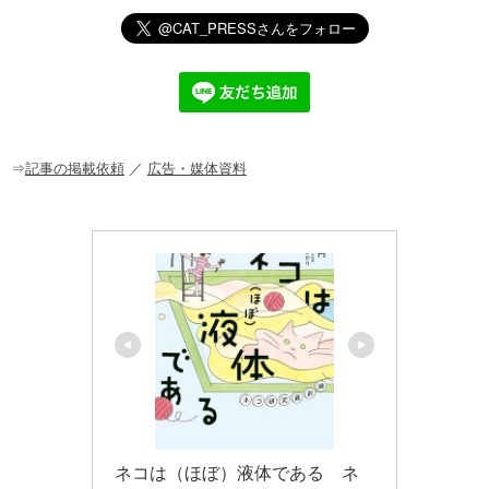
n
a
at
o
m
有
e
c
e
ck
ail
e
n
et
b
a
o
o
⇒
記事の掲載依頼
／
広告・媒体資料
k
ネコは（ほぼ）液体である　ネ