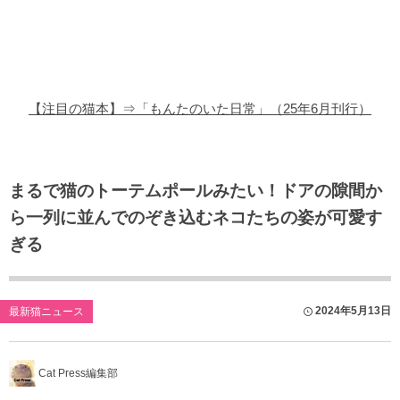
猫の商品レビュー
猫の豆知識・雑学
猫の調査データ
【注目の猫本】⇒「もんたのいた日常」（25年6月刊行）
猫の譲渡会
猫の社会問題
まるで猫のトーテムポールみたい！ドアの隙間か
ら一列に並んでのぞき込むネコたちの姿が可愛す
猫のゲーム・アプリ
ぎる
猫のフリー写真素材
2024年5月13日
最新猫ニュース
Cat Press編集部