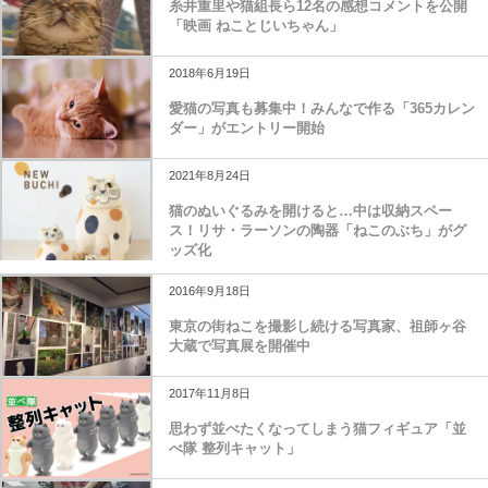
糸井重里や猫組長ら12名の感想コメントを公開
「映画 ねことじいちゃん」
2018年6月19日
愛猫の写真も募集中！みんなで作る「365カレン
ダー」がエントリー開始
2021年8月24日
猫のぬいぐるみを開けると…中は収納スペー
ス！リサ・ラーソンの陶器「ねこのぶち」がグ
ッズ化
2016年9月18日
東京の街ねこを撮影し続ける写真家、祖師ヶ谷
大蔵で写真展を開催中
2017年11月8日
思わず並べたくなってしまう猫フィギュア「並
べ隊 整列キャット」