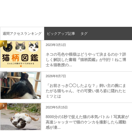
週間アクセスランキング
ピックアップ記事
タグ
1
2023年3月1日
ネコの毛色や模様はどうやって決まるのか？詳
しく解説した書籍『猫柄図鑑』が刊行！ねこ博
士＆猫教授の...
2
2026年8月7日
「お前さっき◯◯したよな？」飼い主の腕にま
たがる猫ちゃん、その可愛い後ろ姿に隠れたヒ
ミツとは
3
2023年5月15日
8000分の1秒で捉えた猫の本気バトル！写真家が
高速シャッターで猫のケンカを撮影したら躍動
感が凄...