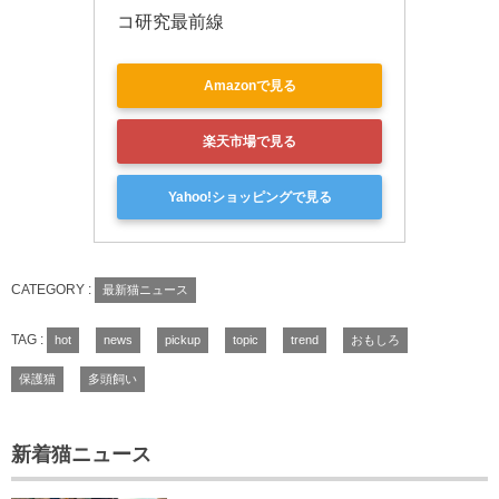
コ研究最前線
Amazonで見る
楽天市場で見る
Yahoo!ショッピングで見る
CATEGORY :
最新猫ニュース
TAG :
hot
news
pickup
topic
trend
おもしろ
保護猫
多頭飼い
新着猫ニュース