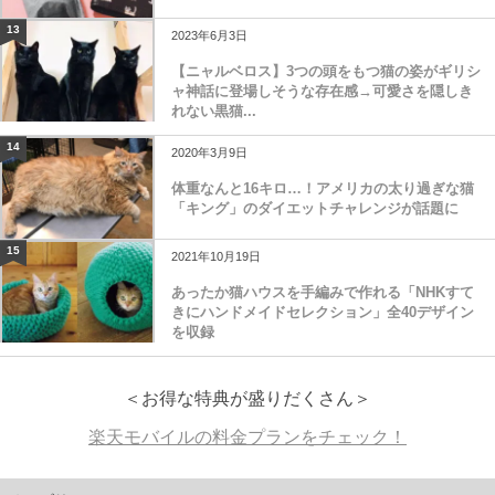
13
2023年6月3日
【ニャルベロス】3つの頭をもつ猫の姿がギリシ
ャ神話に登場しそうな存在感→可愛さを隠しき
れない黒猫...
14
2020年3月9日
体重なんと16キロ…！アメリカの太り過ぎな猫
「キング」のダイエットチャレンジが話題に
15
2021年10月19日
あったか猫ハウスを手編みで作れる「NHKすて
きにハンドメイドセレクション」全40デザイン
を収録
＜お得な特典が盛りだくさん＞
楽天モバイルの料金プランをチェック！