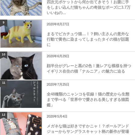
四次元ポケットから何か出てきそう！お腹に手
をしまい込んだ猫ちゃんの奇抜なポーズに3.7万
いいねの...
9
2020年8月27日
まるでピカチュウ猫…！？飼い主さんの意外な
行動で黄色に染まってしまったタイの猫が話題
に
10
2020年6月29日
顔半分がグレーと黒の2色！激レアな模様を持つ
イギリス在住の猫「ナルニア」の魅力に迫る
11
2020年7月25日
全48種類のニャンコを収録！猫の歴史から生態
まで学べる「世界中で愛される美しすぎる猫図
鑑」
12
2020年5月4日
メガネな猫は好きですかニャ！？ポールアンド
ジョーからサングラスキャット柄の新作が登場