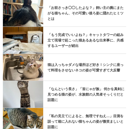
「お前さっき◯◯したよな？」飼い主の腕にまた
がる猫ちゃん、その可愛い後ろ姿に隠れたヒミツ
とは
「もう完成でいいよね？」キャットタワーの組み
立て現場で起こった猫あるあるな出来事に、共感
するユーザーが続出
猫は入っちゃダメな場所ほど好き！シンクに座っ
て料理をさせないネコの姿が可愛すぎて大反響
「なんという長さ」「首にゃが族」 何かを真剣に
見つめる猫の姿が、水族館の人気者そっくりだと
話題に
「私の見立てによると、無理ですねえ…」目測を
誤って箱に入れない猫ちゃんの姿が微笑ましいと
話題に