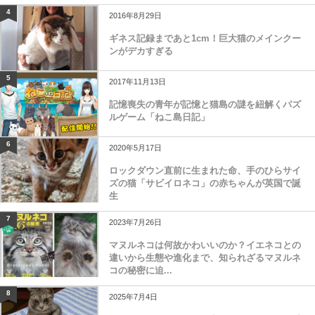
4
2016年8月29日
ギネス記録まであと1cm！巨大猫のメインクー
ンがデカすぎる
5
2017年11月13日
記憶喪失の青年が記憶と猫島の謎を紐解くパズ
ルゲーム「ねこ島日記」
6
2020年5月17日
ロックダウン直前に生まれた命、手のひらサイ
ズの猫「サビイロネコ」の赤ちゃんが英国で誕
生
7
2023年7月26日
マヌルネコは何故かわいいのか？イエネコとの
違いから生態や進化まで、知られざるマヌルネ
コの秘密に迫...
8
2025年7月4日