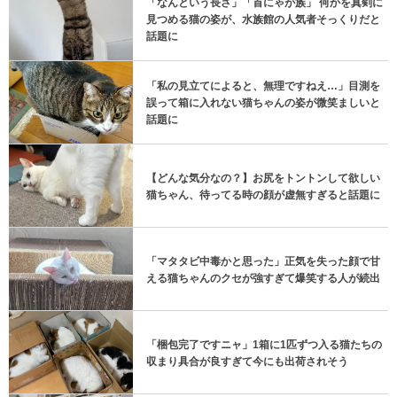
「なんという長さ」「首にゃが族」 何かを真剣に
見つめる猫の姿が、水族館の人気者そっくりだと
話題に
「私の見立てによると、無理ですねえ…」目測を
誤って箱に入れない猫ちゃんの姿が微笑ましいと
話題に
【どんな気分なの？】お尻をトントンして欲しい
猫ちゃん、待ってる時の顔が虚無すぎると話題に
「マタタビ中毒かと思った」正気を失った顔で甘
える猫ちゃんのクセが強すぎて爆笑する人が続出
「梱包完了ですニャ」1箱に1匹ずつ入る猫たちの
収まり具合が良すぎて今にも出荷されそう