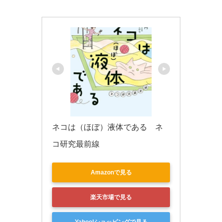
k
ネコは（ほぼ）液体である　ネ
コ研究最前線
Amazonで見る
楽天市場で見る
Yahoo!ショッピングで見る