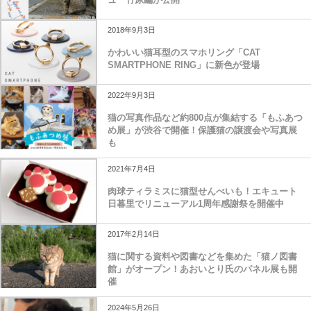
2018年9月3日
かわいい猫耳型のスマホリング「CAT
SMARTPHONE RING」に新色が登場
2022年9月3日
猫の写真作品など約800点が集結する「もふあつ
め展」が渋谷で開催！保護猫の譲渡会や写真展
も
2021年7月4日
肉球ティラミスに猫型せんべいも！エキュート
日暮里でリニューアル1周年感謝祭を開催中
2017年2月14日
猫に関する資料や図書などを集めた「猫ノ図書
館」がオープン！あおいとり氏のパネル展も開
催
2024年5月26日