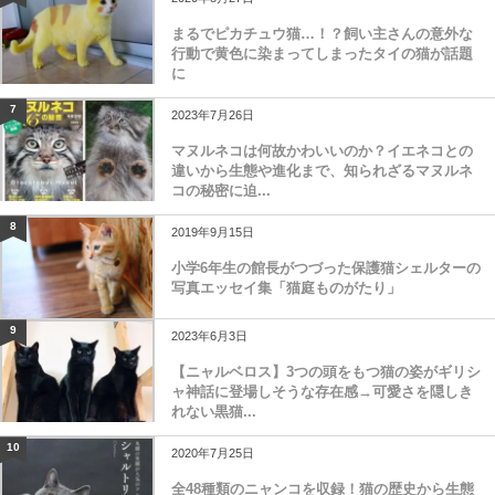
まるでピカチュウ猫…！？飼い主さんの意外な
行動で黄色に染まってしまったタイの猫が話題
に
7
2023年7月26日
マヌルネコは何故かわいいのか？イエネコとの
違いから生態や進化まで、知られざるマヌルネ
コの秘密に迫...
8
2019年9月15日
小学6年生の館長がつづった保護猫シェルターの
写真エッセイ集「猫庭ものがたり」
9
2023年6月3日
【ニャルベロス】3つの頭をもつ猫の姿がギリシ
ャ神話に登場しそうな存在感→可愛さを隠しき
れない黒猫...
10
2020年7月25日
全48種類のニャンコを収録！猫の歴史から生態