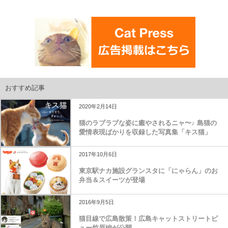
おすすめ記事
2020年2月14日
猫のラブラブな姿に癒やされるニャ〜♪ 島猫の
愛情表現ばかりを収録した写真集「キス猫」
2017年10月6日
東京駅ナカ施設グランスタに「にゃらん」のお
弁当＆スイーツが登場
2016年9月5日
猫目線で広島散策！広島キャットストリートビ
ュー竹原編が公開