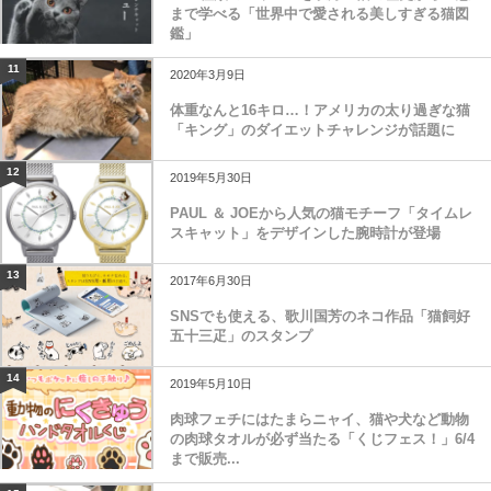
まで学べる「世界中で愛される美しすぎる猫図
鑑」
11
2020年3月9日
体重なんと16キロ…！アメリカの太り過ぎな猫
「キング」のダイエットチャレンジが話題に
12
2019年5月30日
PAUL ＆ JOEから人気の猫モチーフ「タイムレ
スキャット」をデザインした腕時計が登場
13
2017年6月30日
SNSでも使える、歌川国芳のネコ作品「猫飼好
五十三疋」のスタンプ
14
2019年5月10日
肉球フェチにはたまらニャイ、猫や犬など動物
の肉球タオルが必ず当たる「くじフェス！」6/4
まで販売...