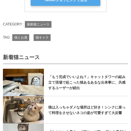
CATEGORY :
最新猫ニュース
TAG :
猫とお酒
猫キャラ
新着猫ニュース
「もう完成でいいよね？」キャットタワーの組み
立て現場で起こった猫あるあるな出来事に、共感
するユーザーが続出
猫は入っちゃダメな場所ほど好き！シンクに座っ
て料理をさせないネコの姿が可愛すぎて大反響