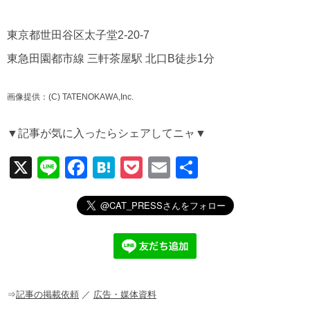
東京都世田谷区太子堂2-20-7
東急田園都市線 三軒茶屋駅 北口B徒歩1分
画像提供：(C) TATENOKAWA,Inc.
▼記事が気に入ったらシェアしてニャ▼
X
Li
F
H
P
E
共
n
a
at
o
m
有
e
c
e
ck
ail
e
n
et
b
a
o
o
⇒
記事の掲載依頼
／
広告・媒体資料