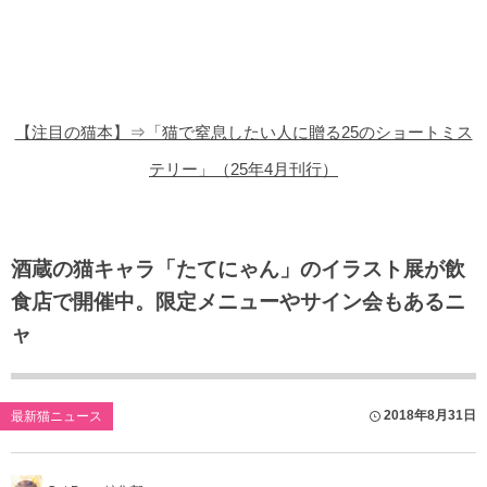
猫の商品レビュー
猫の豆知識・雑学
猫の調査データ
【注目の猫本】⇒「猫で窒息したい人に贈る25のショートミス
猫の譲渡会
テリー」（25年4月刊行）
猫の社会問題
猫のゲーム・アプリ
酒蔵の猫キャラ「たてにゃん」のイラスト展が飲
食店で開催中。限定メニューやサイン会もあるニ
猫のフリー写真素材
ャ
2018年8月31日
最新猫ニュース