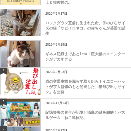
士＆猫教授の...
2
2020年5月17日
ロックダウン直前に生まれた命、手のひらサイ
ズの猫「サビイロネコ」の赤ちゃんが英国で誕
生
3
2016年8月29日
ギネス記録まであと1cm！巨大猫のメインクー
ンがデカすぎる
4
2022年2月23日
猫の交通事故を減らす取り組み！イエローハッ
トが京大監修のもと開発した「猫飛び出しサイ
ン」を公開
5
2017年11月13日
記憶喪失の青年が記憶と猫島の謎を紐解くパズ
ルゲーム「ねこ島日記」
6
2020年8月27日