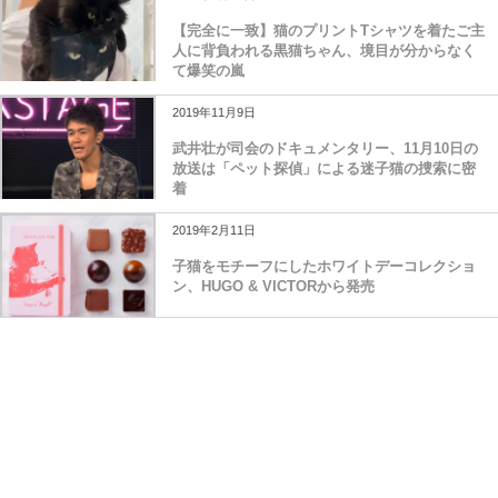
【完全に一致】猫のプリントTシャツを着たご主
人に背負われる黒猫ちゃん、境目が分からなく
て爆笑の嵐
2019年11月9日
武井壮が司会のドキュメンタリー、11月10日の
放送は「ペット探偵」による迷子猫の捜索に密
着
2019年2月11日
子猫をモチーフにしたホワイトデーコレクショ
ン、HUGO & VICTORから発売