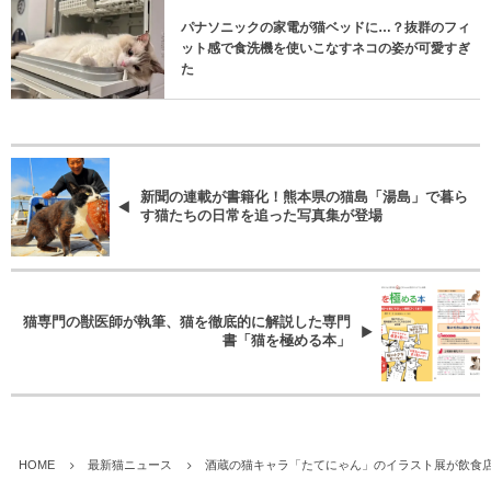
パナソニックの家電が猫ベッドに…？抜群のフィ
ット感で食洗機を使いこなすネコの姿が可愛すぎ
た
新聞の連載が書籍化！熊本県の猫島「湯島」で暮ら
す猫たちの日常を追った写真集が登場
猫専門の獣医師が執筆、猫を徹底的に解説した専門
書「猫を極める本」
HOME
最新猫ニュース
酒蔵の猫キャラ「たてにゃん」のイラスト展が飲食