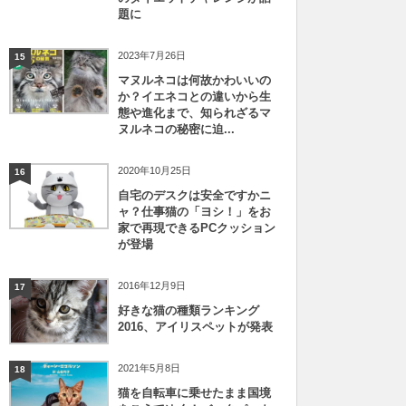
題に
2023年7月26日
15
マヌルネコは何故かわいいの
か？イエネコとの違いから生
態や進化まで、知られざるマ
ヌルネコの秘密に迫...
2020年10月25日
16
自宅のデスクは安全ですかニ
ャ？仕事猫の「ヨシ！」をお
家で再現できるPCクッション
が登場
2016年12月9日
17
好きな猫の種類ランキング
2016、アイリスペットが発表
2021年5月8日
18
猫を自転車に乗せたまま国境