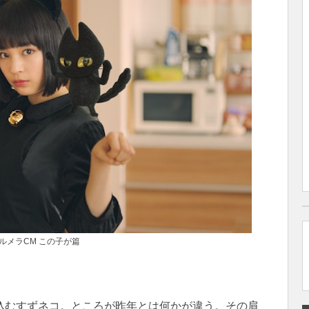
ルメラCM この子が篇
込むすずネコ。ところが昨年とは何かが違う。その肩