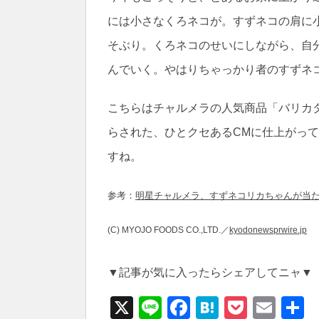
には小さなくろネコが。すずネコの肩に
そぶり。くろネコのせいにしながら、自
んでいく。やはりちゃっかり者のすずネ
こちらはチャルメラの人気商品「バリカ
らされた、ひとクセあるCMに仕上がっ
すね。
参考：
明星チャルメラ、すずネコリカちゃんが当
(C) MYOJO FOODS CO.,LTD.／
kyodonewsprwire.jp
▼記事が気に入ったらシェアしてニャ▼
X
Li
F
H
P
E