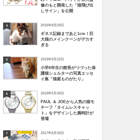
修のもと開発した「猫飛び出
しサイン」を公開
2016年8月29日
4
ギネス記録まであと1cm！巨
大猫のメインクーンがデカす
ぎる
2019年9月15日
5
小学6年生の館長がつづった保
護猫シェルターの写真エッセ
イ集「猫庭ものがたり」
2019年5月30日
6
PAUL ＆ JOEから人気の猫モ
チーフ「タイムレスキャッ
ト」をデザインした腕時計が
登場
2017年6月30日
7