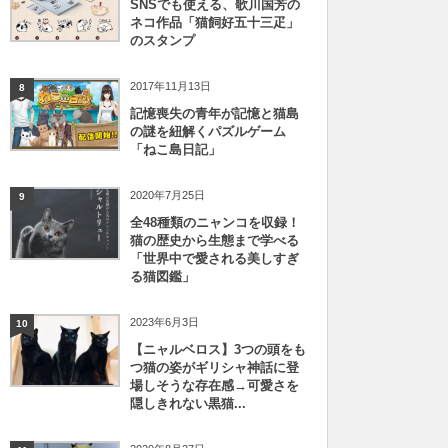
SNSでも使える、歌川国芳の
ネコ作品「猫飼好五十三疋」
のスタンプ
2017年11月13日
8
記憶喪失の青年が記憶と猫島
の謎を紐解くパズルゲーム
「ねこ島日記」
2020年7月25日
9
全48種類のニャンコを収録！
猫の歴史から生態まで学べる
「世界中で愛される美しすぎ
る猫図鑑」
2023年6月3日
10
【ニャルベロス】3つの頭をも
つ猫の姿がギリシャ神話に登
場しそうな存在感→可愛さを
隠しきれない黒猫...