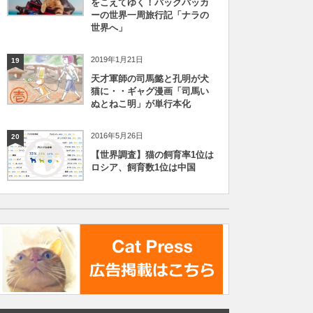
をこえてゆく！バックパッカ
ーの世界一周旅行記「ナラの
世界へ」
2019年1月21日
19
天才軍師の司馬懿と孔明が犬
猫に・・ギャグ漫画「司馬い
ぬとねこ明」が単行本化
2016年5月26日
20
【世界調査】猫の飼育率1位は
ロシア、飼育数1位は中国