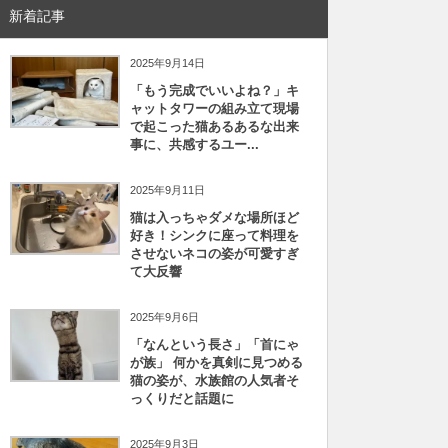
新着記事
2025年9月14日
「もう完成でいいよね？」キ
ャットタワーの組み立て現場
で起こった猫あるあるな出来
事に、共感するユー...
2025年9月11日
猫は入っちゃダメな場所ほど
好き！シンクに座って料理を
させないネコの姿が可愛すぎ
て大反響
2025年9月6日
「なんという長さ」「首にゃ
が族」 何かを真剣に見つめる
猫の姿が、水族館の人気者そ
っくりだと話題に
2025年9月3日