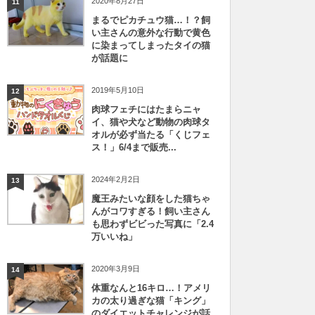
2020年8月27日
11
まるでピカチュウ猫…！？飼
い主さんの意外な行動で黄色
に染まってしまったタイの猫
が話題に
2019年5月10日
12
肉球フェチにはたまらニャ
イ、猫や犬など動物の肉球タ
オルが必ず当たる「くじフェ
ス！」6/4まで販売...
2024年2月2日
13
魔王みたいな顔をした猫ちゃ
んがコワすぎる！飼い主さん
も思わずビビった写真に「2.4
万いいね」
2020年3月9日
14
体重なんと16キロ…！アメリ
カの太り過ぎな猫「キング」
のダイエットチャレンジが話