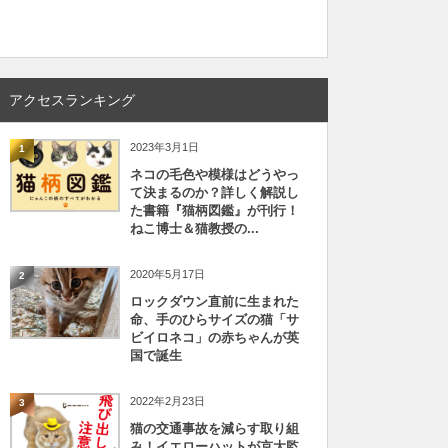
アクセスランキング
2023年3月1日
1
ネコの毛色や模様はどうやっ
て決まるのか？詳しく解説し
た書籍『猫柄図鑑』が刊行！
ねこ博士＆猫教授の...
2020年5月17日
2
ロックダウン直前に生まれた
命、手のひらサイズの猫「サ
ビイロネコ」の赤ちゃんが英
国で誕生
2022年2月23日
3
猫の交通事故を減らす取り組
み！イエローハットが京大監