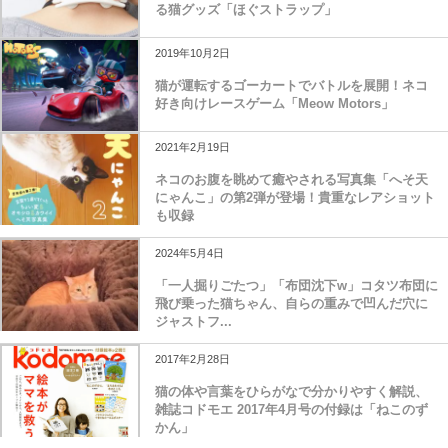
る猫グッズ「ほぐストラップ」
2019年10月2日
猫が運転するゴーカートでバトルを展開！ネコ
好き向けレースゲーム「Meow Motors」
2021年2月19日
ネコのお腹を眺めて癒やされる写真集「へそ天
にゃんこ」の第2弾が登場！貴重なレアショット
も収録
2024年5月4日
「一人掘りごたつ」「布団沈下w」コタツ布団に
飛び乗った猫ちゃん、自らの重みで凹んだ穴に
ジャストフ...
2017年2月28日
猫の体や言葉をひらがなで分かりやすく解説、
雑誌コドモエ 2017年4月号の付録は「ねこのず
かん」