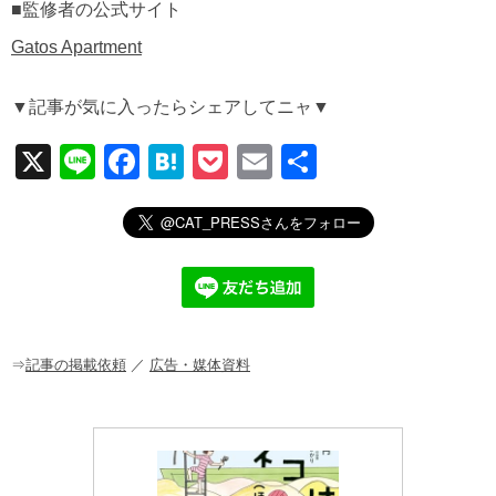
■監修者の公式サイト
Gatos Apartment
▼記事が気に入ったらシェアしてニャ▼
X
Li
F
H
P
E
共
n
a
at
o
m
有
e
c
e
ck
ail
e
n
et
b
a
o
o
⇒
記事の掲載依頼
／
広告・媒体資料
k