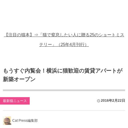
猫の商品レビュー
猫の豆知識・雑学
猫の調査データ
【注目の猫本】⇒「猫で窒息したい人に贈る25のショートミス
猫の譲渡会
テリー」（25年4月刊行）
猫の社会問題
猫のゲーム・アプリ
もうすぐ内覧会！横浜に猫歓迎の賃貸アパートが
新築オープン
猫のフリー写真素材
2016年2月22日
最新猫ニュース
Cat Press編集部