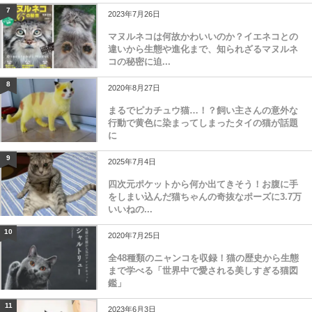
7
2023年7月26日
マヌルネコは何故かわいいのか？イエネコとの
違いから生態や進化まで、知られざるマヌルネ
コの秘密に迫...
8
2020年8月27日
まるでピカチュウ猫…！？飼い主さんの意外な
行動で黄色に染まってしまったタイの猫が話題
に
9
2025年7月4日
四次元ポケットから何か出てきそう！お腹に手
をしまい込んだ猫ちゃんの奇抜なポーズに3.7万
いいねの...
10
2020年7月25日
全48種類のニャンコを収録！猫の歴史から生態
まで学べる「世界中で愛される美しすぎる猫図
鑑」
11
2023年6月3日