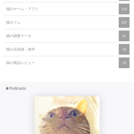
猫のゲーム・アプリ
129
猫カフェ
107
猫の調査データ
41
猫の豆知識・雑学
16
猫の商品レビュー
13