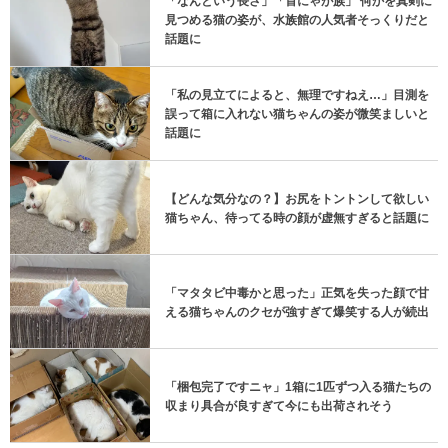
「なんという長さ」「首にゃが族」 何かを真剣に
見つめる猫の姿が、水族館の人気者そっくりだと
話題に
「私の見立てによると、無理ですねえ…」目測を
誤って箱に入れない猫ちゃんの姿が微笑ましいと
話題に
【どんな気分なの？】お尻をトントンして欲しい
猫ちゃん、待ってる時の顔が虚無すぎると話題に
「マタタビ中毒かと思った」正気を失った顔で甘
える猫ちゃんのクセが強すぎて爆笑する人が続出
「梱包完了ですニャ」1箱に1匹ずつ入る猫たちの
収まり具合が良すぎて今にも出荷されそう