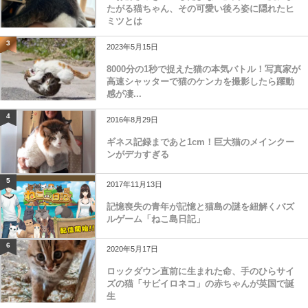
たがる猫ちゃん、その可愛い後ろ姿に隠れたヒ
ミツとは
3
2023年5月15日
8000分の1秒で捉えた猫の本気バトル！写真家が
高速シャッターで猫のケンカを撮影したら躍動
感が凄...
4
2016年8月29日
ギネス記録まであと1cm！巨大猫のメインクー
ンがデカすぎる
5
2017年11月13日
記憶喪失の青年が記憶と猫島の謎を紐解くパズ
ルゲーム「ねこ島日記」
6
2020年5月17日
ロックダウン直前に生まれた命、手のひらサイ
ズの猫「サビイロネコ」の赤ちゃんが英国で誕
生