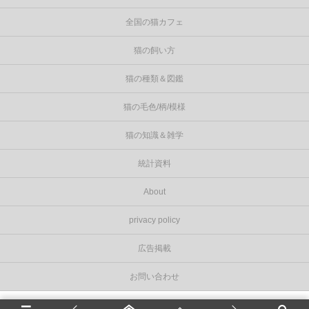
全国の猫カフェ
猫の飼い方
猫の種類＆図鑑
猫の毛色/柄/模様
猫の知識＆雑学
統計資料
About
privacy policy
広告掲載
お問い合わせ
©
2026
Cat Press（キャットプレス）
.