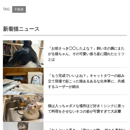
TAG :
不動産
新着猫ニュース
「お前さっき◯◯したよな？」飼い主の腕にまた
がる猫ちゃん、その可愛い後ろ姿に隠れたヒミツ
とは
「もう完成でいいよね？」キャットタワーの組み
立て現場で起こった猫あるあるな出来事に、共感
するユーザーが続出
猫は入っちゃダメな場所ほど好き！シンクに座っ
て料理をさせないネコの姿が可愛すぎて大反響