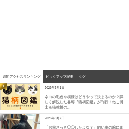
週間アクセスランキング
ピックアップ記事
タグ
1
2023年3月1日
ネコの毛色や模様はどうやって決まるのか？詳
しく解説した書籍『猫柄図鑑』が刊行！ねこ博
士＆猫教授の...
2
2026年8月7日
「お前さっき◯◯したよな？」飼い主の腕にま