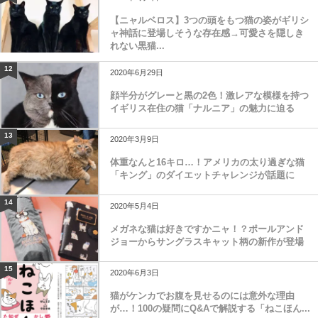
【ニャルベロス】3つの頭をもつ猫の姿がギリシ
ャ神話に登場しそうな存在感→可愛さを隠しき
れない黒猫...
12
2020年6月29日
顔半分がグレーと黒の2色！激レアな模様を持つ
イギリス在住の猫「ナルニア」の魅力に迫る
13
2020年3月9日
体重なんと16キロ…！アメリカの太り過ぎな猫
「キング」のダイエットチャレンジが話題に
14
2020年5月4日
メガネな猫は好きですかニャ！？ポールアンド
ジョーからサングラスキャット柄の新作が登場
15
2020年6月3日
猫がケンカでお腹を見せるのには意外な理由
が…！100の疑問にQ&Aで解説する「ねこほん...