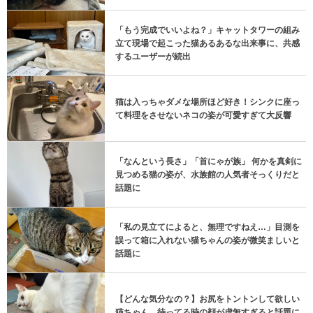
「もう完成でいいよね？」キャットタワーの組み
立て現場で起こった猫あるあるな出来事に、共感
するユーザーが続出
猫は入っちゃダメな場所ほど好き！シンクに座っ
て料理をさせないネコの姿が可愛すぎて大反響
「なんという長さ」「首にゃが族」 何かを真剣に
見つめる猫の姿が、水族館の人気者そっくりだと
話題に
「私の見立てによると、無理ですねえ…」目測を
誤って箱に入れない猫ちゃんの姿が微笑ましいと
話題に
【どんな気分なの？】お尻をトントンして欲しい
猫ちゃん、待ってる時の顔が虚無すぎると話題に