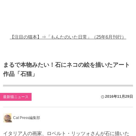
猫の商品レビュー
猫の豆知識・雑学
猫の調査データ
【注目の猫本】⇒「もんたのいた日常」（25年6月刊行）
猫の譲渡会
猫の社会問題
まるで本物みたい！石にネコの絵を描いたアート
作品「石猫」
猫のゲーム・アプリ
猫のフリー写真素材
2016年11月29日
最新猫ニュース
Cat Press編集部
イタリア人の画家、ロベルト・リッツォさんが石に描いた