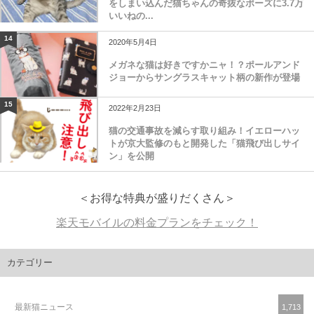
をしまい込んだ猫ちゃんの奇抜なポーズに3.7万
いいねの...
14
2020年5月4日
メガネな猫は好きですかニャ！？ポールアンド
ジョーからサングラスキャット柄の新作が登場
15
2022年2月23日
猫の交通事故を減らす取り組み！イエローハッ
トが京大監修のもと開発した「猫飛び出しサイ
ン」を公開
＜お得な特典が盛りだくさん＞
楽天モバイルの料金プランをチェック！
カテゴリー
最新猫ニュース
1,713