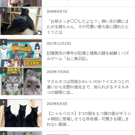
5
2026年8月7日
「お前さっき◯◯したよな？」飼い主の腕にま
たがる猫ちゃん、その可愛い後ろ姿に隠れたヒ
ミツとは
6
2017年11月13日
記憶喪失の青年が記憶と猫島の謎を紐解くパズ
ルゲーム「ねこ島日記」
7
2023年7月26日
マヌルネコは何故かわいいのか？イエネコとの
違いから生態や進化まで、知られざるマヌルネ
コの秘密に迫...
8
2023年6月3日
【ニャルベロス】3つの頭をもつ猫の姿がギリシ
ャ神話に登場しそうな存在感→可愛さを隠しき
れない黒猫...
9