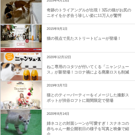
2025年4月13日
奇跡のトライアングルが出現！3匹の猫がお尻の
ニオイをかぎ合う珍しい姿に11万人が驚愕
2015年9月1日
猫の視点で見たストリートビューが登場！
2020年12月12日
ねこ専用のコタツが付いてくる「ニャンジュー
ス」が新登場！コロナ禍による廃棄ロスも削減
2019年3月7日
猫とのティーパーティーをイメージした撮影ス
ポットが渋谷ロフトに期間限定で登場
2020年8月14日
姉ネコとの対面シーンが可愛すぎ！スナネコの
赤ちゃん一般公開初日の様子を写真と映像で紹
介