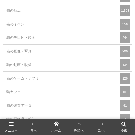
猫の商品
1,393
猫のイベント
950
猫のテレビ・映画
244
猫の画像・写真
200
猫の動画・映像
134
猫のゲーム・アプリ
129
猫カフェ
107
猫の調査データ
41
猫の豆知識・雑学
16
メニュー
前へ
ホーム
先頭へ
次へ
検索
猫の商品レビュー
13