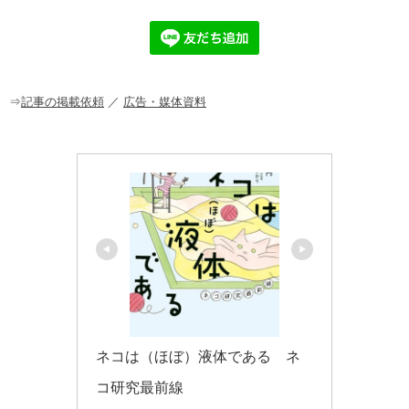
e
n
et
b
a
o
o
⇒
記事の掲載依頼
／
広告・媒体資料
k
ネコは（ほぼ）液体である　ネ
コ研究最前線