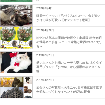
2020年5月4日
猫同士くっついて毛づくろいしたり、虫を追い
かける猫が可愛い【オフショット動画】
2017年4月27日
NHKの人気ネコ番組が映画化！劇場版 岩合光昭
の世界ネコ歩き ～コトラ家族と世界のいいコた
ち～
2023年2月25日
飼い主さんとお揃いコーデも楽しめる♪ネクタイ
専門ブランド「giraffe」から猫用のネクタイ＆
蝶...
2017年4月28日
岩合さんの写真展もあるニャ♪日本橋三越本店で
全館ねこづくしなイベントがGWに開催