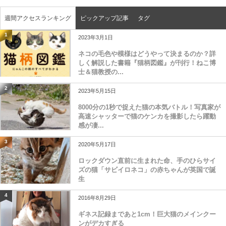
週間アクセスランキング
ピックアップ記事
タグ
1
2023年3月1日
ネコの毛色や模様はどうやって決まるのか？詳
しく解説した書籍『猫柄図鑑』が刊行！ねこ博
士＆猫教授の...
2
2023年5月15日
8000分の1秒で捉えた猫の本気バトル！写真家が
高速シャッターで猫のケンカを撮影したら躍動
感が凄...
3
2020年5月17日
ロックダウン直前に生まれた命、手のひらサイ
ズの猫「サビイロネコ」の赤ちゃんが英国で誕
生
4
2016年8月29日
ギネス記録まであと1cm！巨大猫のメインクー
ンがデカすぎる