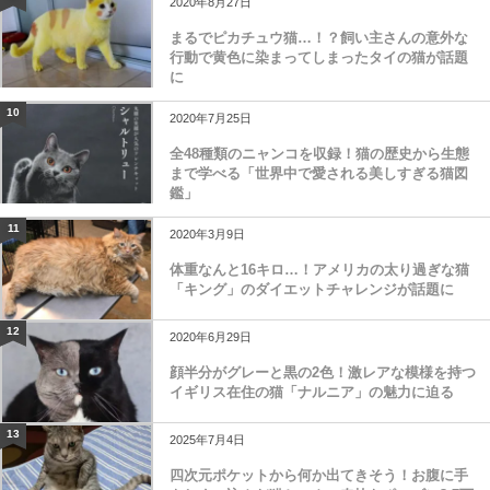
2020年8月27日
まるでピカチュウ猫…！？飼い主さんの意外な
行動で黄色に染まってしまったタイの猫が話題
に
10
2020年7月25日
全48種類のニャンコを収録！猫の歴史から生態
まで学べる「世界中で愛される美しすぎる猫図
鑑」
11
2020年3月9日
体重なんと16キロ…！アメリカの太り過ぎな猫
「キング」のダイエットチャレンジが話題に
12
2020年6月29日
顔半分がグレーと黒の2色！激レアな模様を持つ
イギリス在住の猫「ナルニア」の魅力に迫る
13
2025年7月4日
四次元ポケットから何か出てきそう！お腹に手