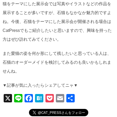
猫をテーマにした展示会では写真やイラストなどの作品を
展示することが多いですが、石猫もなかなか魅力的ですよ
ね。今後、石猫をテーマにした展示会が開催される場合は
CatPressでもご紹介したいと思いますので、興味を持った
方はぜひ訪れてみてください。
また愛猫の姿を何か形にして残したいと思っている人は、
石猫のオーダーメイドを検討してみるのも良いかもしれま
せんね。
▼記事が気に入ったらシェアしてニャ▼
X
Li
F
H
P
E
共
n
a
at
o
m
有
e
c
e
ck
ail