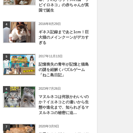
ビイロネコ」の赤ちゃんが英
国で誕生
2016年8月29日
4
ギネス記録まであと1cm！巨
大猫のメインクーンがデカす
ぎる
2017年11月13日
5
記憶喪失の青年が記憶と猫島
の謎を紐解くパズルゲーム
「ねこ島日記」
2023年7月26日
6
マヌルネコは何故かわいいの
か？イエネコとの違いから生
態や進化まで、知られざるマ
ヌルネコの秘密に迫...
2020年3月9日
7