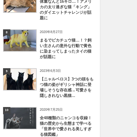
体重なんと16キロ…！アメリ
カの太り過ぎな猫「キング」
のダイエットチャレンジが話
題に
2020年8月27日
8
まるでピカチュウ猫…！？飼
い主さんの意外な行動で黄色
に染まってしまったタイの猫
が話題に
2023年6月3日
9
【ニャルベロス】3つの頭をも
つ猫の姿がギリシャ神話に登
場しそうな存在感→可愛さを
隠しきれない黒猫...
2020年7月25日
10
全48種類のニャンコを収録！
猫の歴史から生態まで学べる
「世界中で愛される美しすぎ
る猫図鑑」