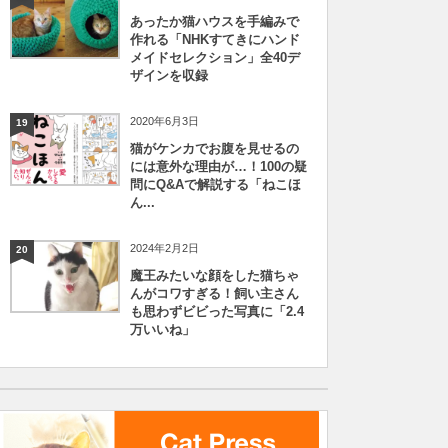
あったか猫ハウスを手編みで
作れる「NHKすてきにハンド
メイドセレクション」全40デ
ザインを収録
2020年6月3日
19
猫がケンカでお腹を見せるの
には意外な理由が…！100の疑
問にQ&Aで解説する「ねこほ
ん...
2024年2月2日
20
魔王みたいな顔をした猫ちゃ
んがコワすぎる！飼い主さん
も思わずビビった写真に「2.4
万いいね」