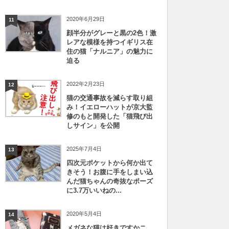
2020年6月29日
11
顔半分がグレーと黒の2色！激
レアな模様を持つイギリス在
住の猫「ナルニア」の魅力に
迫る
2022年2月23日
12
猫の交通事故を減らす取り組
み！イエローハットが京大監
修のもと開発した「猫飛び出
しサイン」を公開
2025年7月4日
13
四次元ポケットから何か出て
きそう！お腹に手をしまい込
んだ猫ちゃんの奇抜なポーズ
に3.7万いいねの...
2020年5月4日
14
メガネな猫は好きですかニ