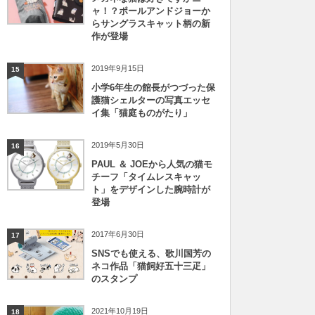
ャ！？ポールアンドジョーか
らサングラスキャット柄の新
作が登場
2019年9月15日
15
小学6年生の館長がつづった保
護猫シェルターの写真エッセ
イ集「猫庭ものがたり」
2019年5月30日
16
PAUL ＆ JOEから人気の猫モ
チーフ「タイムレスキャッ
ト」をデザインした腕時計が
登場
2017年6月30日
17
SNSでも使える、歌川国芳の
ネコ作品「猫飼好五十三疋」
のスタンプ
2021年10月19日
18