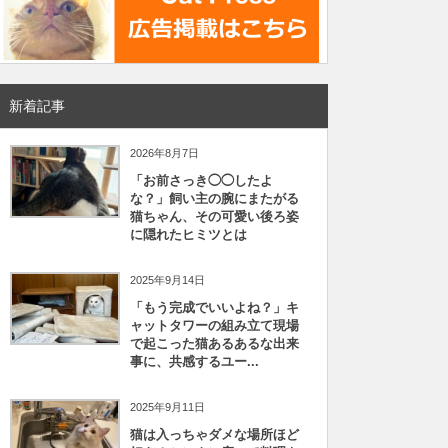
新着記事
2026年8月7日
「お前さっき◯◯したよ
な？」飼い主の腕にまたがる
猫ちゃん、その可愛い後ろ姿
に隠れたヒミツとは
2025年9月14日
「もう完成でいいよね？」キ
ャットタワーの組み立て現場
で起こった猫あるあるな出来
事に、共感するユー...
2025年9月11日
猫は入っちゃダメな場所ほど