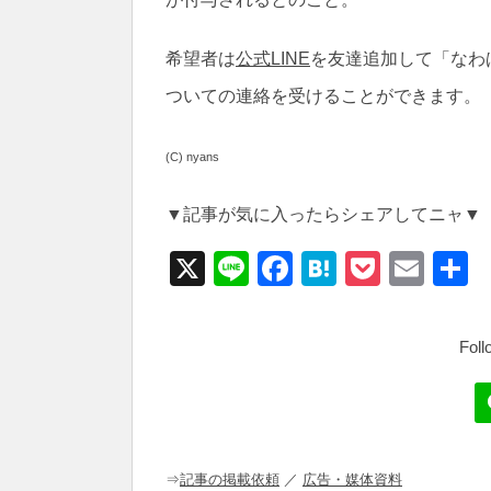
希望者は
公式LINE
を友達追加して「なわ
ついての連絡を受けることができます。
(C) nyans
▼記事が気に入ったらシェアしてニャ▼
X
Li
F
H
P
E
n
a
at
o
m
e
c
e
ck
ail
e
n
et
b
a
o
o