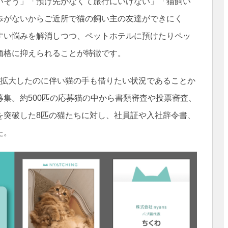
いそう」「預け先がなくて旅行にいけない」「猫飼い
歩がないからご近所で猫の飼い主の友達ができにく
すい悩みを解消しつつ、ペットホテルに預けたりペッ
価格に抑えられることが特徴です。
に拡大したのに伴い猫の手も借りたい状況であることか
集。約500匹の応募猫の中から書類審査や投票審査、
を突破した8匹の猫たちに対し、社員証や入社辞令書、
た。