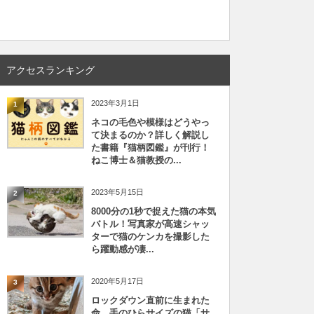
アクセスランキング
2023年3月1日
1
ネコの毛色や模様はどうやっ
て決まるのか？詳しく解説し
た書籍『猫柄図鑑』が刊行！
ねこ博士＆猫教授の...
2023年5月15日
2
8000分の1秒で捉えた猫の本気
バトル！写真家が高速シャッ
ターで猫のケンカを撮影した
ら躍動感が凄...
2020年5月17日
3
ロックダウン直前に生まれた
命、手のひらサイズの猫「サ