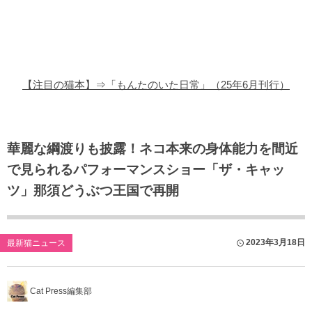
猫の商品レビュー
猫の豆知識・雑学
猫の調査データ
【注目の猫本】⇒「もんたのいた日常」（25年6月刊行）
猫の譲渡会
猫の社会問題
華麗な綱渡りも披露！ネコ本来の身体能力を間近
で見られるパフォーマンスショー「ザ・キャッ
猫のゲーム・アプリ
ツ」那須どうぶつ王国で再開
猫のフリー写真素材
2023年3月18日
最新猫ニュース
Cat Press編集部