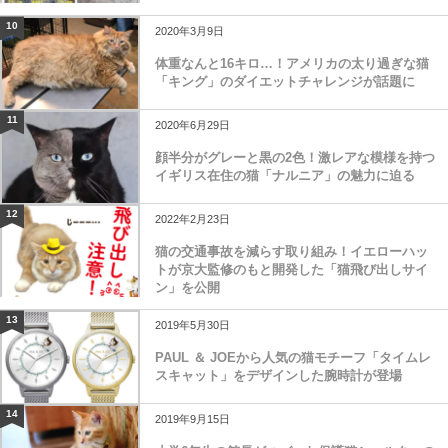
10
2020年3月9日
体重なんと16キロ…！アメリカの太り過ぎな猫
「キング」のダイエットチャレンジが話題に
11
2020年6月29日
顔半分がグレーと黒の2色！激レアな模様を持つ
イギリス在住の猫「ナルニア」の魅力に迫る
12
2022年2月23日
猫の交通事故を減らす取り組み！イエローハッ
トが京大監修のもと開発した「猫飛び出しサイ
ン」を公開
13
2019年5月30日
PAUL ＆ JOEから人気の猫モチーフ「タイムレ
スキャット」をデザインした腕時計が登場
14
2019年9月15日