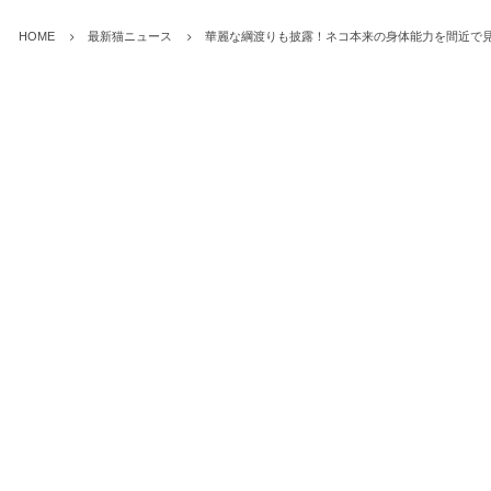
HOME
最新猫ニュース
華麗な綱渡りも披露！ネコ本来の身体能力を間近で