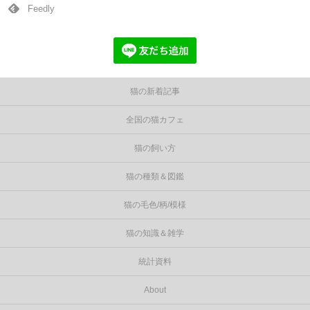
Feedly
猫の新着記事
全国の猫カフェ
猫の飼い方
猫の種類＆図鑑
猫の毛色/柄/模様
猫の知識＆雑学
統計資料
About