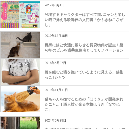
2017年3月4日
登場するキャラクターはすべて猫♪ニャンと楽し
い猫で覚える歌舞伎の入門書「かぶきねこさが
し」
2019年12月18日
目黒に猫と快適に暮らせる賃貸物件が誕生！築
40年のビルを猫共生住宅としてリノベーション
2016年8月27日
腕を組むと猫を抱いているように見える、猫抱
っこTシャツ
2019年11月11日
猫ちゃんを撫でるための「ほうき」が開発され
たニャ…！職人技が光る本格ほうき「なでね
こ」
2024年5月25日