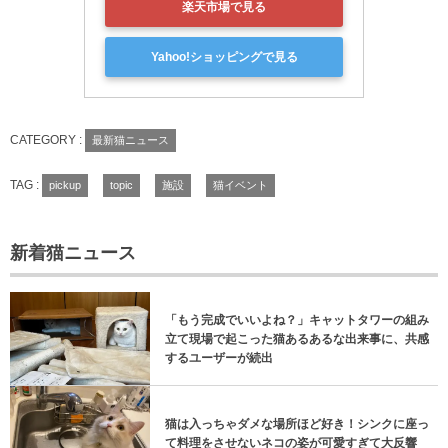
楽天市場で見る
Yahoo!ショッピングで見る
CATEGORY :
最新猫ニュース
TAG :
pickup
topic
施設
猫イベント
新着猫ニュース
「もう完成でいいよね？」キャットタワーの組み
立て現場で起こった猫あるあるな出来事に、共感
するユーザーが続出
猫は入っちゃダメな場所ほど好き！シンクに座っ
て料理をさせないネコの姿が可愛すぎて大反響