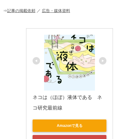
o
o
⇒
記事の掲載依頼
／
広告・媒体資料
k
ネコは（ほぼ）液体である　ネ
コ研究最前線
Amazonで見る