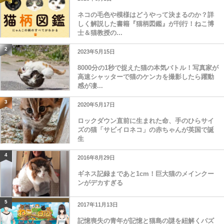
ネコの毛色や模様はどうやって決まるのか？詳
しく解説した書籍『猫柄図鑑』が刊行！ねこ博
士＆猫教授の...
2
2023年5月15日
8000分の1秒で捉えた猫の本気バトル！写真家が
高速シャッターで猫のケンカを撮影したら躍動
感が凄...
3
2020年5月17日
ロックダウン直前に生まれた命、手のひらサイ
ズの猫「サビイロネコ」の赤ちゃんが英国で誕
生
4
2016年8月29日
ギネス記録まであと1cm！巨大猫のメインクー
ンがデカすぎる
5
2017年11月13日
記憶喪失の青年が記憶と猫島の謎を紐解くパズ