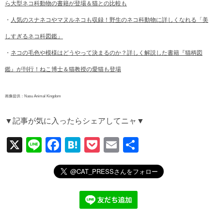
ら大型ネコ科動物の書籍が登場＆猫との比較も
・
人気のスナネコやマヌルネコも収録！野生のネコ科動物に詳しくなれる「美
しすぎるネコ科図鑑」
・
ネコの毛色や模様はどうやって決まるのか？詳しく解説した書籍『猫柄図
鑑』が刊行！ねこ博士＆猫教授の愛猫も登場
画像提供：Nasu Animal Kingdom
▼記事が気に入ったらシェアしてニャ▼
X
Li
F
H
P
E
共
n
a
at
o
m
有
e
c
e
ck
ail
e
n
et
b
a