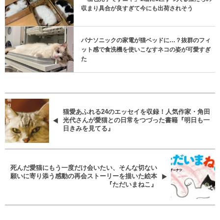
収まり具合が良すぎて今にも出荷されそう
パナソニックの家電が猫ベッドに…？抜群のフィ
ット感で食洗機を使いこなすネコの姿が可愛すぎ
た
猫愛あふれる24のエッセイを収録！人気作家・角田
光代さんが愛猫との日常をつづった書籍『明日も一
日きみを見てる』
死んだ愛猫にもう一度だけ会いたい、そんな切ない
願いに寄り添う感動の再会ストーリーを描いた絵本
『ただいまねこ』