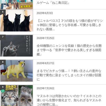
ルゲーム「ねこ島日記」
6
2023年6月3日
【ニャルベロス】3つの頭をもつ猫の姿がギリシ
ャ神話に登場しそうな存在感→可愛さを隠しき
れない黒猫...
7
2020年7月25日
全48種類のニャンコを収録！猫の歴史から生態
まで学べる「世界中で愛される美しすぎる猫図
鑑」
8
2020年8月27日
まるでピカチュウ猫…！？飼い主さんの意外な
行動で黄色に染まってしまったタイの猫が話題
に
9
2023年7月26日
マヌルネコは何故かわいいのか？イエネコとの
違いから生態や進化まで、知られざるマヌルネ
コの秘密に迫...