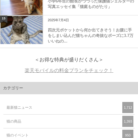
小学6年生の館長がつづった保護猫シェルターの
写真エッセイ集「猫庭ものがたり」
15
2025年7月4日
四次元ポケットから何か出てきそう！お腹に手
をしまい込んだ猫ちゃんの奇抜なポーズに3.7万
いいねの...
＜お得な特典が盛りだくさん＞
楽天モバイルの料金プランをチェック！
カテゴリー
最新猫ニュース
1,712
猫の商品
1,393
猫のイベント
950