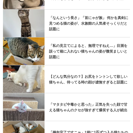
「なんという長さ」「首にゃが族」 何かを真剣に
見つめる猫の姿が、水族館の人気者そっくりだと
話題に
「私の見立てによると、無理ですねえ…」目測を
誤って箱に入れない猫ちゃんの姿が微笑ましいと
話題に
【どんな気分なの？】お尻をトントンして欲しい
猫ちゃん、待ってる時の顔が虚無すぎると話題に
「マタタビ中毒かと思った」正気を失った顔で甘
える猫ちゃんのクセが強すぎて爆笑する人が続出
「梱包完了ですニャ」1箱に1匹ずつ入る猫たちの