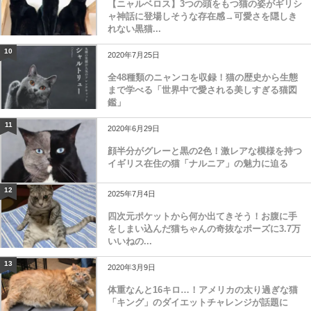
【ニャルベロス】3つの頭をもつ猫の姿がギリシ
ャ神話に登場しそうな存在感→可愛さを隠しき
れない黒猫...
10
2020年7月25日
全48種類のニャンコを収録！猫の歴史から生態
まで学べる「世界中で愛される美しすぎる猫図
鑑」
11
2020年6月29日
顔半分がグレーと黒の2色！激レアな模様を持つ
イギリス在住の猫「ナルニア」の魅力に迫る
12
2025年7月4日
四次元ポケットから何か出てきそう！お腹に手
をしまい込んだ猫ちゃんの奇抜なポーズに3.7万
いいねの...
13
2020年3月9日
体重なんと16キロ…！アメリカの太り過ぎな猫
「キング」のダイエットチャレンジが話題に