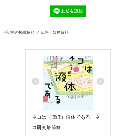
e
n
et
b
a
o
o
⇒
記事の掲載依頼
／
広告・媒体資料
k
ネコは（ほぼ）液体である　ネ
コ研究最前線