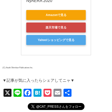
NyAERA 2020
Amazonで見る
楽天市場で見る
Yahoo!ショッピングで見る
(C) Asahi Shimbun Publications Inc.
▼記事が気に入ったらシェアしてニャ▼
X
Li
F
H
P
E
共
n
a
at
o
m
有
e
c
e
ck
ail