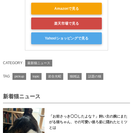
Amazonで見る
楽天市場で見る
Yahoo!ショッピングで見る
CATEGORY :
最新猫ニュース
TAG :
pickup
topic
岩合光昭
猫雑誌
話題の猫
新着猫ニュース
「お前さっき◯◯したよな？」飼い主の腕にまた
がる猫ちゃん、その可愛い後ろ姿に隠れたヒミツ
とは