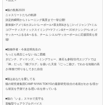
＜目次＞
■猫の祭典2020
ニャスリートたちの軌跡
決定的瞬間からトレーニング風景まで一挙公開!
新体操×アメリ&カヌレ/バレーボール×茶太郎&きなこ/ハイジャンプ×ミル
コ/アーティスティックスイミング×マフィン&チーズ/ボクシング×レオン/
サッカー×ぶるる&べるる、チーム シエル/サッカーボールに応援団長も登
場!
■動物学者・今泉忠明先生の
ちっとも残念じゃない ねこ図鑑
ダビンチ、ディケンズ、ヘミングウェー、漱石も参戦/古代エジプトでは
「神」だった「/猫ブログ」を描いた天皇「/ごっこ遊び」でわかる知能の高
さ/単独で狩りをしてきた自信
■猫はあなたを愛してる
猫の研究者集団CAMP NYAN TOKYOの最新研究/自分の名前がわかる/音か
ら状況を予測できる/思い出を持っている
■猫の「いま」スマホで見守る
首輪型ウェアラブルデバイス