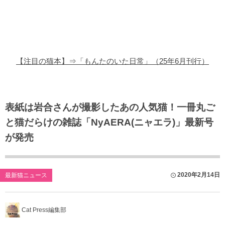
猫の商品レビュー
猫の豆知識・雑学
猫の調査データ
【注目の猫本】⇒「もんたのいた日常」（25年6月刊行）
猫の譲渡会
猫の社会問題
表紙は岩合さんが撮影したあの人気猫！一冊丸ご
と猫だらけの雑誌「NyAERA(ニャエラ)」最新号
猫のゲーム・アプリ
が発売
猫のフリー写真素材
2020年2月14日
最新猫ニュース
Cat Press編集部