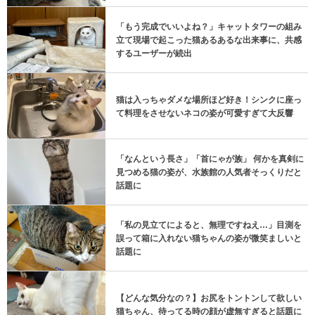
「もう完成でいいよね？」キャットタワーの組み
立て現場で起こった猫あるあるな出来事に、共感
するユーザーが続出
猫は入っちゃダメな場所ほど好き！シンクに座っ
て料理をさせないネコの姿が可愛すぎて大反響
「なんという長さ」「首にゃが族」 何かを真剣に
見つめる猫の姿が、水族館の人気者そっくりだと
話題に
「私の見立てによると、無理ですねえ…」目測を
誤って箱に入れない猫ちゃんの姿が微笑ましいと
話題に
【どんな気分なの？】お尻をトントンして欲しい
猫ちゃん、待ってる時の顔が虚無すぎると話題に