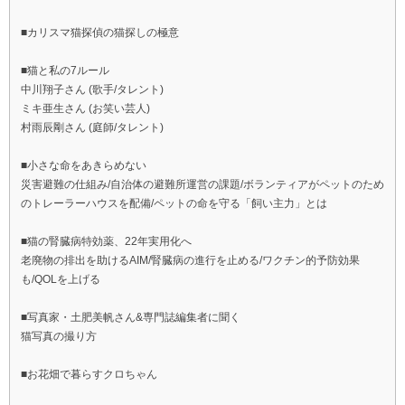
■カリスマ猫探偵の猫探しの極意
■猫と私の7ルール
中川翔子さん (歌手/タレント)
ミキ亜生さん (お笑い芸人)
村雨辰剛さん (庭師/タレント)
■小さな命をあきらめない
災害避難の仕組み/自治体の避難所運営の課題/ボランティアがペットのため
のトレーラーハウスを配備/ペットの命を守る「飼い主力」とは
■猫の腎臓病特効薬、22年実用化へ
老廃物の排出を助けるAIM/腎臓病の進行を止める/ワクチン的予防効果
も/QOLを上げる
■写真家・土肥美帆さん&専門誌編集者に聞く
猫写真の撮り方
■お花畑で暮らすクロちゃん