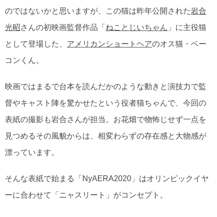
のではないかと思いますが、この猫は昨年公開された
岩合
光昭
さんの初映画監督作品「
ねことじいちゃん
」に主役猫
として登場した、
アメリカンショートヘア
のオス猫・ベー
コンくん。
映画ではまるで台本を読んだかのような動きと演技力で監
督やキャスト陣を驚かせたという役者猫ちゃんで、今回の
表紙の撮影も岩合さんが担当。お花畑で物怖じせず一点を
見つめるその風貌からは、相変わらずの存在感と大物感が
漂っています。
そんな表紙で始まる「NyAERA2020」はオリンピックイヤ
ーに合わせて「ニャスリート」がコンセプト。