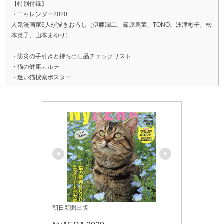
【特別付録】
・ニャレンダー2020
人気漫画家6人が描きおろし（伊藤潤二、篠原烏童、TONO、波津彬子、松
本英子、山本まゆり）
・防災の手引きと持ち出し品チェックリスト
・猫の健康カルテ
・迷い猫捜索ポスター
朝日新聞出版