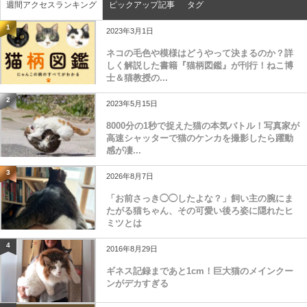
週間アクセスランキング
ピックアップ記事
タグ
1
2023年3月1日
ネコの毛色や模様はどうやって決まるのか？詳
しく解説した書籍『猫柄図鑑』が刊行！ねこ博
士＆猫教授の...
2
2023年5月15日
8000分の1秒で捉えた猫の本気バトル！写真家が
高速シャッターで猫のケンカを撮影したら躍動
感が凄...
3
2026年8月7日
「お前さっき◯◯したよな？」飼い主の腕にま
たがる猫ちゃん、その可愛い後ろ姿に隠れたヒ
ミツとは
4
2016年8月29日
ギネス記録まであと1cm！巨大猫のメインクー
ンがデカすぎる