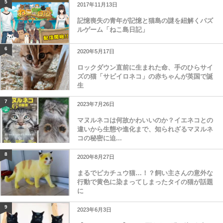
5
2017年11月13日
記憶喪失の青年が記憶と猫島の謎を紐解くパズ
ルゲーム「ねこ島日記」
6
2020年5月17日
ロックダウン直前に生まれた命、手のひらサイ
ズの猫「サビイロネコ」の赤ちゃんが英国で誕
生
7
2023年7月26日
マヌルネコは何故かわいいのか？イエネコとの
違いから生態や進化まで、知られざるマヌルネ
コの秘密に迫...
8
2020年8月27日
まるでピカチュウ猫…！？飼い主さんの意外な
行動で黄色に染まってしまったタイの猫が話題
に
9
2023年6月3日