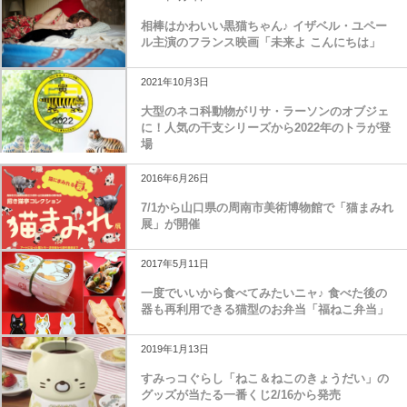
相棒はかわいい黒猫ちゃん♪ イザベル・ユペー
ル主演のフランス映画「未来よ こんにちは」
2021年10月3日
大型のネコ科動物がリサ・ラーソンのオブジェ
に！人気の干支シリーズから2022年のトラが登
場
2016年6月26日
7/1から山口県の周南市美術博物館で「猫まみれ
展」が開催
2017年5月11日
一度でいいから食べてみたいニャ♪ 食べた後の
器も再利用できる猫型のお弁当「福ねこ弁当」
2019年1月13日
すみっコぐらし「ねこ＆ねこのきょうだい」の
グッズが当たる一番くじ2/16から発売