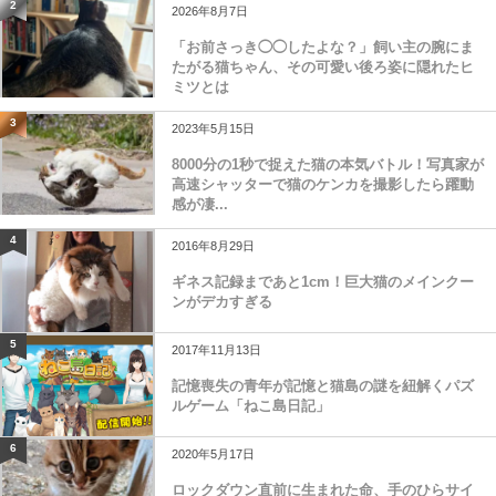
2
2026年8月7日
「お前さっき◯◯したよな？」飼い主の腕にま
たがる猫ちゃん、その可愛い後ろ姿に隠れたヒ
ミツとは
3
2023年5月15日
8000分の1秒で捉えた猫の本気バトル！写真家が
高速シャッターで猫のケンカを撮影したら躍動
感が凄...
4
2016年8月29日
ギネス記録まであと1cm！巨大猫のメインクー
ンがデカすぎる
5
2017年11月13日
記憶喪失の青年が記憶と猫島の謎を紐解くパズ
ルゲーム「ねこ島日記」
6
2020年5月17日
ロックダウン直前に生まれた命、手のひらサイ