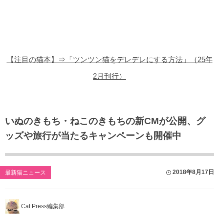
猫の商品レビュー
猫の豆知識・雑学
猫の調査データ
【注目の猫本】⇒「ツンツン猫をデレデレにする方法」（25年
猫の譲渡会
2月刊行）
猫の社会問題
猫のゲーム・アプリ
いぬのきもち・ねこのきもちの新CMが公開、グ
ッズや旅行が当たるキャンペーンも開催中
猫のフリー写真素材
2018年8月17日
最新猫ニュース
Cat Press編集部