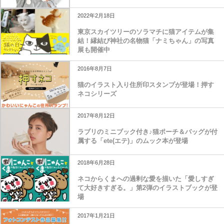
2022年2月18日
東京スカイツリーのソラマチに猫アイテムが集
結！縁結び神社の名物猫「ナミちゃん」の写真
展も開催中
2016年8月7日
猫のイラスト入り住所印スタンプが登場！押す
ネコシリーズ
2017年8月12日
ラブリのミニブック付き♪猫ポーチ＆バッグが付
属する「ete(エテ)」のムック本が登場
2018年6月28日
ネコからくまへの過剰な愛を描いた「愛しすぎ
て大好きすぎる。」第2弾のイラストブックが登
場
2017年1月21日