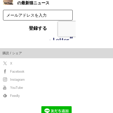
購読 / シェア
X
Facebook
Instagram
YouTube
Feedly