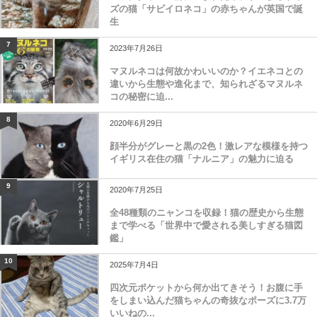
ズの猫「サビイロネコ」の赤ちゃんが英国で誕
生
7
2023年7月26日
マヌルネコは何故かわいいのか？イエネコとの
違いから生態や進化まで、知られざるマヌルネ
コの秘密に迫...
8
2020年6月29日
顔半分がグレーと黒の2色！激レアな模様を持つ
イギリス在住の猫「ナルニア」の魅力に迫る
9
2020年7月25日
全48種類のニャンコを収録！猫の歴史から生態
まで学べる「世界中で愛される美しすぎる猫図
鑑」
10
2025年7月4日
四次元ポケットから何か出てきそう！お腹に手
をしまい込んだ猫ちゃんの奇抜なポーズに3.7万
いいねの...