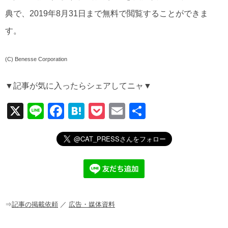
典で、2019年8月31日まで無料で閲覧することができま
す。
(C) Benesse Corporation
▼記事が気に入ったらシェアしてニャ▼
X
Li
F
H
P
E
共
n
a
at
o
m
有
e
c
e
ck
ail
e
n
et
b
a
o
o
⇒
記事の掲載依頼
／
広告・媒体資料
k