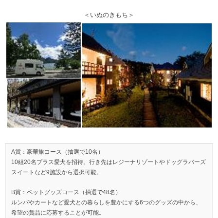
＜いぬのきもち＞
A賞：豪華旅コース（抽選で10名）
10組20名プラス愛犬を招待。行き先はレジーナリゾートやドッグラバーズ
スイートなど9施設から選択可能。
B賞：ペットグッズコース（抽選で48名）
ルンバやカートなど愛犬との暮らしを豊かにする6つのグッズの中から、
希望の賞品に応募することが可能。