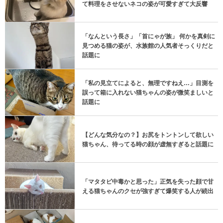
て料理をさせないネコの姿が可愛すぎて大反響
「なんという長さ」「首にゃが族」 何かを真剣に
見つめる猫の姿が、水族館の人気者そっくりだと
話題に
「私の見立てによると、無理ですねえ…」目測を
誤って箱に入れない猫ちゃんの姿が微笑ましいと
話題に
【どんな気分なの？】お尻をトントンして欲しい
猫ちゃん、待ってる時の顔が虚無すぎると話題に
「マタタビ中毒かと思った」正気を失った顔で甘
える猫ちゃんのクセが強すぎて爆笑する人が続出