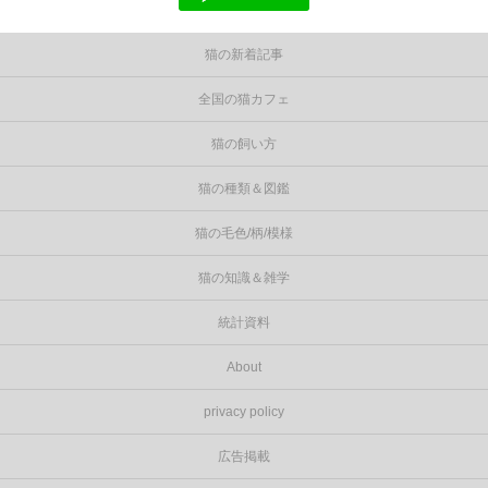
猫の新着記事
全国の猫カフェ
猫の飼い方
猫の種類＆図鑑
猫の毛色/柄/模様
猫の知識＆雑学
統計資料
About
privacy policy
広告掲載