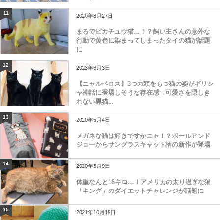
11
2020年8月27日
まるでピカチュウ猫…！？飼い主さんの意外な
行動で黄色に染まってしまったタイの猫が話題
に
12
2023年6月3日
【ニャルベロス】3つの頭をもつ猫の姿がギリシ
ャ神話に登場しそうな存在感→可愛さを隠しき
れない黒猫...
13
2020年5月4日
メガネな猫は好きですかニャ！？ポールアンド
ジョーからサングラスキャット柄の新作が登場
14
2020年3月9日
体重なんと16キロ…！アメリカの太り過ぎな猫
「キング」のダイエットチャレンジが話題に
15
2021年10月19日