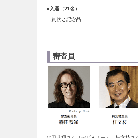
■入選（21名）
→賞状と記念品
審査員
森田恭通さん（デザイナー）、桂文枝さ