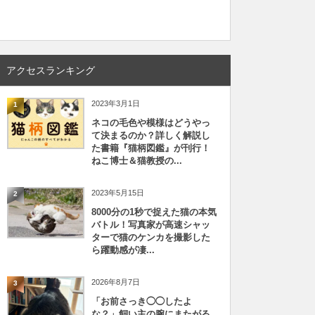
アクセスランキング
2023年3月1日
1
ネコの毛色や模様はどうやっ
て決まるのか？詳しく解説し
た書籍『猫柄図鑑』が刊行！
ねこ博士＆猫教授の...
2023年5月15日
2
8000分の1秒で捉えた猫の本気
バトル！写真家が高速シャッ
ターで猫のケンカを撮影した
ら躍動感が凄...
2026年8月7日
3
「お前さっき◯◯したよ
な？」飼い主の腕にまたがる