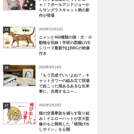
ャ！？ポールアンドジョーか
らサングラスキャット柄の新
作が登場
2019年12月12日
15
ニャンと460種類の猫・犬・小
動物を収録！学研の図鑑LIVE
シリーズ最新刊はBBCの映像
付き
2025年9月14日
16
「もう完成でいいよね？」キ
ャットタワーの組み立て現場
で起こった猫あるあるな出来
事に、共感するユー...
2022年2月23日
17
猫の交通事故を減らす取り組
み！イエローハットが京大監
修のもと開発した「猫飛び出
しサイン」を公開