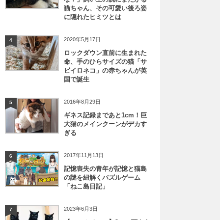
猫ちゃん、その可愛い後ろ姿
に隠れたヒミツとは
2020年5月17日
4
ロックダウン直前に生まれた
命、手のひらサイズの猫「サ
ビイロネコ」の赤ちゃんが英
国で誕生
2016年8月29日
5
ギネス記録まであと1cm！巨
大猫のメインクーンがデカす
ぎる
2017年11月13日
6
記憶喪失の青年が記憶と猫島
の謎を紐解くパズルゲーム
「ねこ島日記」
2023年6月3日
7