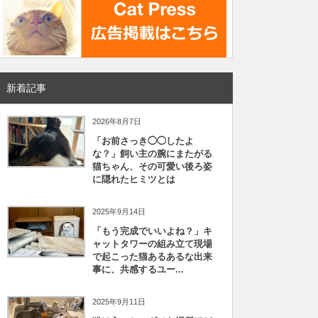
新着記事
2026年8月7日
「お前さっき◯◯したよ
な？」飼い主の腕にまたがる
猫ちゃん、その可愛い後ろ姿
に隠れたヒミツとは
2025年9月14日
「もう完成でいいよね？」キ
ャットタワーの組み立て現場
で起こった猫あるあるな出来
事に、共感するユー...
2025年9月11日