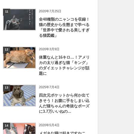
2020年7月25日
11
全48種類のニャンコを収録！
猫の歴史から生態まで学べる
「世界中で愛される美しすぎ
る猫図鑑」
2020年3月9日
12
体重なんと16キロ…！アメリ
カの太り過ぎな猫「キング」
のダイエットチャレンジが話
題に
2025年7月4日
13
四次元ポケットから何か出て
きそう！お腹に手をしまい込
んだ猫ちゃんの奇抜なポーズ
に3.7万いいねの...
2020年5月4日
14
メガネな猫は好きですかニ