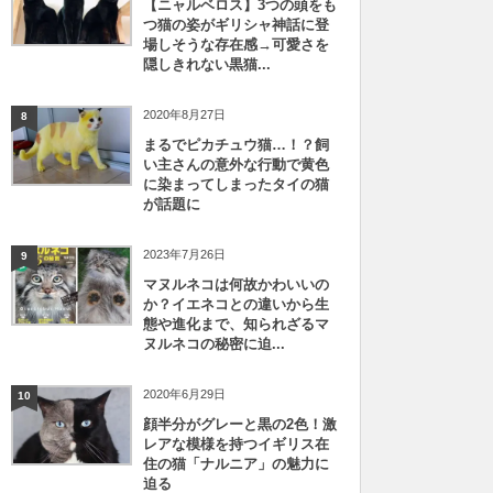
【ニャルベロス】3つの頭をも
つ猫の姿がギリシャ神話に登
場しそうな存在感→可愛さを
隠しきれない黒猫...
2020年8月27日
8
まるでピカチュウ猫…！？飼
い主さんの意外な行動で黄色
に染まってしまったタイの猫
が話題に
2023年7月26日
9
マヌルネコは何故かわいいの
か？イエネコとの違いから生
態や進化まで、知られざるマ
ヌルネコの秘密に迫...
2020年6月29日
10
顔半分がグレーと黒の2色！激
レアな模様を持つイギリス在
住の猫「ナルニア」の魅力に
迫る