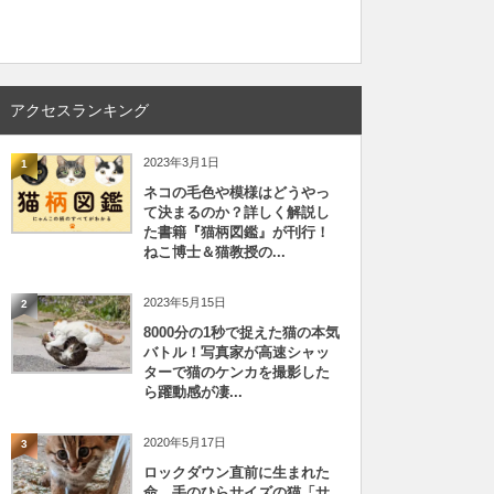
アクセスランキング
2023年3月1日
1
ネコの毛色や模様はどうやっ
て決まるのか？詳しく解説し
た書籍『猫柄図鑑』が刊行！
ねこ博士＆猫教授の...
2023年5月15日
2
8000分の1秒で捉えた猫の本気
バトル！写真家が高速シャッ
ターで猫のケンカを撮影した
ら躍動感が凄...
2020年5月17日
3
ロックダウン直前に生まれた
命、手のひらサイズの猫「サ