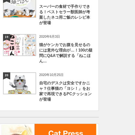
スーパーの食材で手作りでき
る！ベストセラー獣医師が考
案したネコ用ご飯のレシピ本
が登場
2020年6月3日
19
猫がケンカでお腹を見せるの
には意外な理由が…！100の疑
問にQ&Aで解説する「ねこほ
ん...
2020年10月25日
20
自宅のデスクは安全ですかニ
ャ？仕事猫の「ヨシ！」をお
家で再現できるPCクッション
が登場