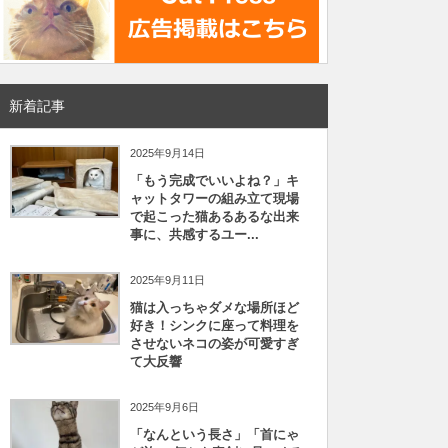
新着記事
2025年9月14日
「もう完成でいいよね？」キ
ャットタワーの組み立て現場
で起こった猫あるあるな出来
事に、共感するユー...
2025年9月11日
猫は入っちゃダメな場所ほど
好き！シンクに座って料理を
させないネコの姿が可愛すぎ
て大反響
2025年9月6日
「なんという長さ」「首にゃ