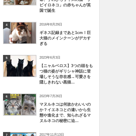
ビイロネコ」の赤ちゃんが英
国で誕生
2016年8月29日
4
ギネス記録まであと1cm！巨
大猫のメインクーンがデカす
ぎる
2023年6月3日
5
【ニャルベロス】3つの頭をも
つ猫の姿がギリシャ神話に登
場しそうな存在感→可愛さを
隠しきれない黒猫...
2023年7月26日
6
マヌルネコは何故かわいいの
か？イエネコとの違いから生
態や進化まで、知られざるマ
ヌルネコの秘密に迫...
2017年11月13日
7