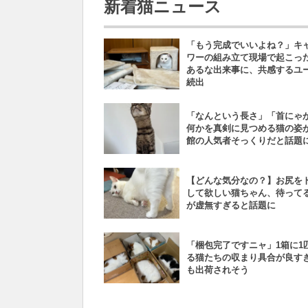
新着猫ニュース
「もう完成でいいよね？」キ
ワーの組み立て現場で起こっ
あるな出来事に、共感するユ
続出
「なんという長さ」「首にゃ
何かを真剣に見つめる猫の姿
館の人気者そっくりだと話題
【どんな気分なの？】お尻を
して欲しい猫ちゃん、待って
が虚無すぎると話題に
「梱包完了ですニャ」1箱に1
る猫たちの収まり具合が良す
も出荷されそう