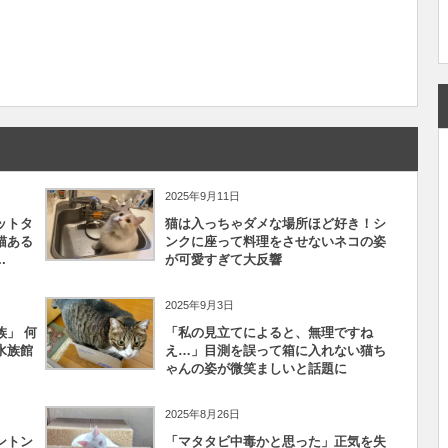
2025年9月11日
ットタ
猫は入っちゃダメな場所ほど好き！シ
猫ある
ンクに座って料理をさせないネコの姿
.
が可愛すぎて大反響
2025年9月3日
」 何
「私の見立てによると、無理ですね
水族館
え…」目測を誤って箱に入れない猫ち
ゃんの姿が微笑ましいと話題に
2025年8月26日
ントン
「マタタビ中毒かと思った」正気を失