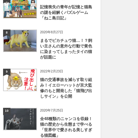
記憶喪失の青年が記憶と猫島
の謎を紐解くパズルゲーム
「ねこ島日記」
2020年8月27日
8
まるでピカチュウ猫…！？飼
い主さんの意外な行動で黄色
に染まってしまったタイの猫
が話題に
2022年2月23日
9
猫の交通事故を減らす取り組
み！イエローハットが京大監
修のもと開発した「猫飛び出
しサイン」を公開
2020年7月25日
10
全48種類のニャンコを収録！
猫の歴史から生態まで学べる
「世界中で愛される美しすぎ
る猫図鑑」