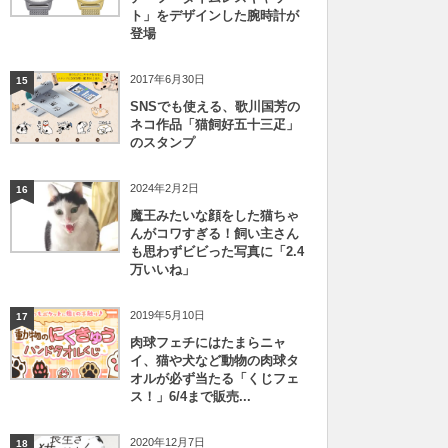
ト」をデザインした腕時計が
登場
2017年6月30日
15
SNSでも使える、歌川国芳の
ネコ作品「猫飼好五十三疋」
のスタンプ
2024年2月2日
16
魔王みたいな顔をした猫ちゃ
んがコワすぎる！飼い主さん
も思わずビビった写真に「2.4
万いいね」
2019年5月10日
17
肉球フェチにはたまらニャ
イ、猫や犬など動物の肉球タ
オルが必ず当たる「くじフェ
ス！」6/4まで販売...
2020年12月7日
18