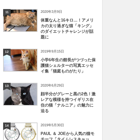
2020年3月9日
11
体重なんと16キロ…！アメリ
カの太り過ぎな猫「キング」
のダイエットチャレンジが話
題に
2019年9月15日
12
小学6年生の館長がつづった保
護猫シェルターの写真エッセ
イ集「猫庭ものがたり」
2020年6月29日
13
顔半分がグレーと黒の2色！激
レアな模様を持つイギリス在
住の猫「ナルニア」の魅力に
迫る
2019年5月30日
14
PAUL ＆ JOEから人気の猫モ
チーフ「タイムレスキャッ