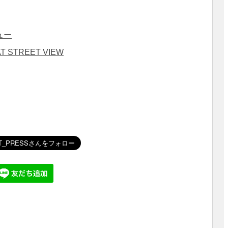
ュー
T STREET VIEW
共
有