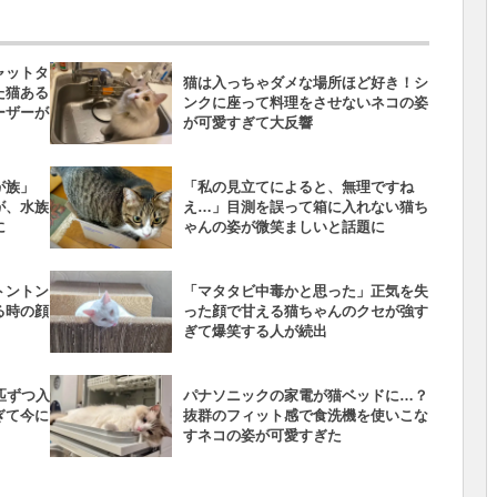
ャットタ
猫は入っちゃダメな場所ほど好き！シ
た猫ある
ンクに座って料理をさせないネコの姿
ーザーが
が可愛すぎて大反響
が族」
「私の見立てによると、無理ですね
が、水族
え…」目測を誤って箱に入れない猫ち
に
ゃんの姿が微笑ましいと話題に
トントン
「マタタビ中毒かと思った」正気を失
る時の顔
った顔で甘える猫ちゃんのクセが強す
ぎて爆笑する人が続出
匹ずつ入
パナソニックの家電が猫ベッドに…？
ぎて今に
抜群のフィット感で食洗機を使いこな
すネコの姿が可愛すぎた