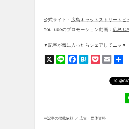
公式サイト：
広島キャットストリートビ
YouTubeのプロモーション動画：
広島 CA
▼記事が気に入ったらシェアしてニャ▼
X
Li
F
H
P
E
n
a
at
o
m
e
c
e
ck
ail
e
n
et
b
a
o
o
⇒
記事の掲載依頼
／
広告・媒体資料
k