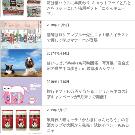
箱は猫ハウスに早変わり♪キャットフードと爪と
ぎをセットにした猫用ギフト「にゃんキュー
ブ」
2018年11月5日
講師はロシアンブルー先生ニャ！猫のイラスト
で優しく学ぶマナー本が登場
2017年8月14日
猫いっぱいWeeksも同時開催！写真展「岩合光
昭の世界ネコ歩き」in 岐阜タカシマヤ
2019年1月10日
旅行ギフト10万円が当たる！ぐうたらネコの紅
茶キャンペーンが5月末まで開催中
2019年7月3日
歌舞伎の猫キャラ「かぶきにゃんたろう」の甘
酒カップが大関から発売！試飲イベントもある
ニャ