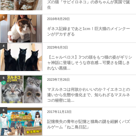
ズの猫「サビイロネコ」の赤ちゃんが英国で誕
生
3
2016年8月29日
ギネス記録まであと1cm！巨大猫のメインクー
ンがデカすぎる
4
2023年6月3日
【ニャルベロス】3つの頭をもつ猫の姿がギリシ
ャ神話に登場しそうな存在感→可愛さを隠しき
れない黒猫...
5
2023年7月26日
マヌルネコは何故かわいいのか？イエネコとの
違いから生態や進化まで、知られざるマヌルネ
コの秘密に迫...
6
2017年11月13日
記憶喪失の青年が記憶と猫島の謎を紐解くパズ
ルゲーム「ねこ島日記」