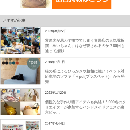
おすすめ記事
2023年8月22日
常連客が思わず撫でてしまう青果店の人気看板
猫「めいちゃん」はなぜ愛されるのか？80回も
通って撮影...
2019年7月1日
猫の爪によるひっかきや粗相に強い！ペット対
応生地のソファ「＋pet(プラスペット)」から発
売
2023年1月20日
個性的な手作り猫アイテムも集結！3,000名のク
リエイターが参加するハンドメイドフェスが東
京ビッ...
2017年4月4日