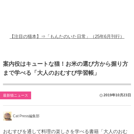
猫の商品レビュー
猫の豆知識・雑学
猫の調査データ
【注目の猫本】⇒「もんたのいた日常」（25年6月刊行）
猫の譲渡会
猫の社会問題
案内役はキュートな猫！お米の選び方から握り方
まで学べる「大人のおむすび学習帳」
猫のゲーム・アプリ
猫のフリー写真素材
2019年10月23日
最新猫ニュース
Cat Press編集部
おむすびを通して料理の楽しさを学べる書籍「大人のおむ