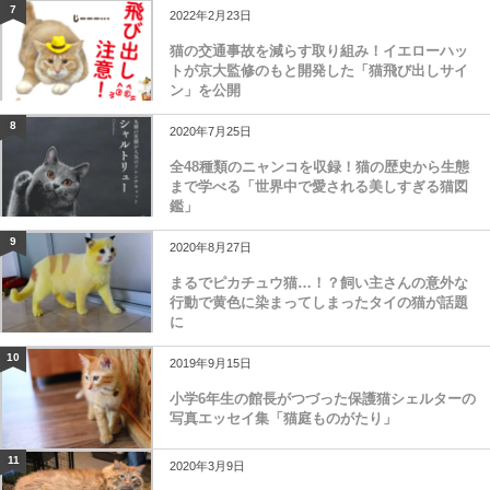
7
2022年2月23日
猫の交通事故を減らす取り組み！イエローハッ
トが京大監修のもと開発した「猫飛び出しサイ
ン」を公開
8
2020年7月25日
全48種類のニャンコを収録！猫の歴史から生態
まで学べる「世界中で愛される美しすぎる猫図
鑑」
9
2020年8月27日
まるでピカチュウ猫…！？飼い主さんの意外な
行動で黄色に染まってしまったタイの猫が話題
に
10
2019年9月15日
小学6年生の館長がつづった保護猫シェルターの
写真エッセイ集「猫庭ものがたり」
11
2020年3月9日