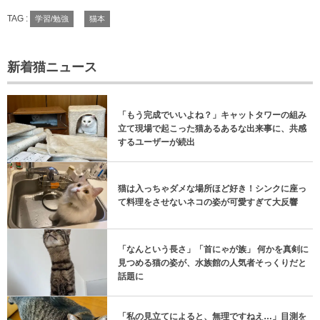
TAG :
学習/勉強
猫本
新着猫ニュース
「もう完成でいいよね？」キャットタワーの組み
立て現場で起こった猫あるあるな出来事に、共感
するユーザーが続出
猫は入っちゃダメな場所ほど好き！シンクに座っ
て料理をさせないネコの姿が可愛すぎて大反響
「なんという長さ」「首にゃが族」 何かを真剣に
見つめる猫の姿が、水族館の人気者そっくりだと
話題に
「私の見立てによると、無理ですねえ…」目測を