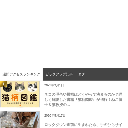
週間アクセスランキング
ピックアップ記事
タグ
1
2023年3月1日
ネコの毛色や模様はどうやって決まるのか？詳
しく解説した書籍『猫柄図鑑』が刊行！ねこ博
士＆猫教授の...
2
2020年5月17日
ロックダウン直前に生まれた命、手のひらサイ