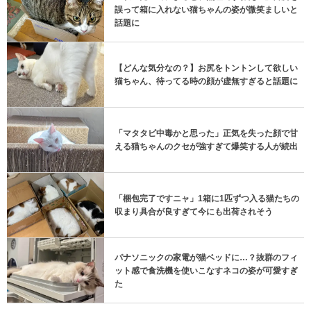
誤って箱に入れない猫ちゃんの姿が微笑ましいと
話題に
【どんな気分なの？】お尻をトントンして欲しい
猫ちゃん、待ってる時の顔が虚無すぎると話題に
「マタタビ中毒かと思った」正気を失った顔で甘
える猫ちゃんのクセが強すぎて爆笑する人が続出
「梱包完了ですニャ」1箱に1匹ずつ入る猫たちの
収まり具合が良すぎて今にも出荷されそう
パナソニックの家電が猫ベッドに…？抜群のフィ
ット感で食洗機を使いこなすネコの姿が可愛すぎ
た