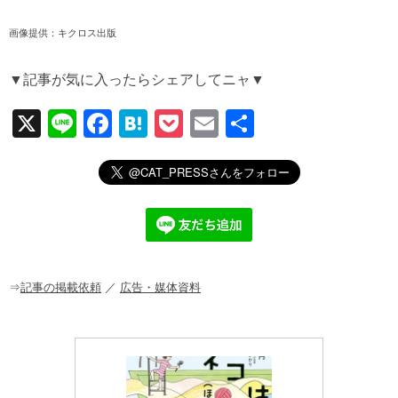
画像提供：キクロス出版
▼記事が気に入ったらシェアしてニャ▼
X
Li
F
H
P
E
共
n
a
at
o
m
有
e
c
e
ck
ail
e
n
et
b
a
o
o
⇒
記事の掲載依頼
／
広告・媒体資料
k