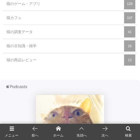
猫のゲーム・アプリ
129
猫カフェ
107
猫の調査データ
41
猫の豆知識・雑学
16
猫の商品レビュー
13
メニュー
前へ
ホーム
先頭へ
次へ
検索