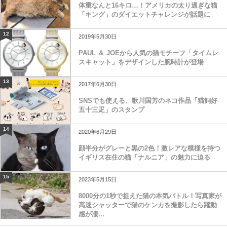
体重なんと16キロ…！アメリカの太り過ぎな猫
「キング」のダイエットチャレンジが話題に
12
2019年5月30日
PAUL ＆ JOEから人気の猫モチーフ「タイムレ
スキャット」をデザインした腕時計が登場
13
2017年6月30日
SNSでも使える、歌川国芳のネコ作品「猫飼好
五十三疋」のスタンプ
14
2020年6月29日
顔半分がグレーと黒の2色！激レアな模様を持つ
イギリス在住の猫「ナルニア」の魅力に迫る
15
2023年5月15日
8000分の1秒で捉えた猫の本気バトル！写真家が
高速シャッターで猫のケンカを撮影したら躍動
感が凄...