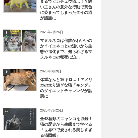
まるでピカチュウ猫…！？飼
い主さんの意外な行動で黄色
に染まってしまったタイの猫
が話題に
2023年7月26日
8
マヌルネコは何故かわいいの
か？イエネコとの違いから生
態や進化まで、知られざるマ
ヌルネコの秘密に迫...
2020年3月9日
9
体重なんと16キロ…！アメリ
カの太り過ぎな猫「キング」
のダイエットチャレンジが話
題に
2020年7月25日
10
全48種類のニャンコを収録！
猫の歴史から生態まで学べる
「世界中で愛される美しすぎ
る猫図鑑」