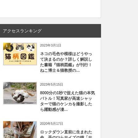
アクセスランキング
2023年3月1日
1
ネコの毛色や模様はどうやっ
て決まるのか？詳しく解説し
た書籍『猫柄図鑑』が刊行！
ねこ博士＆猫教授の...
2023年5月15日
2
8000分の1秒で捉えた猫の本気
バトル！写真家が高速シャッ
ターで猫のケンカを撮影した
ら躍動感が凄...
2020年5月17日
3
ロックダウン直前に生まれた
命、手のひらサイズの猫「サ