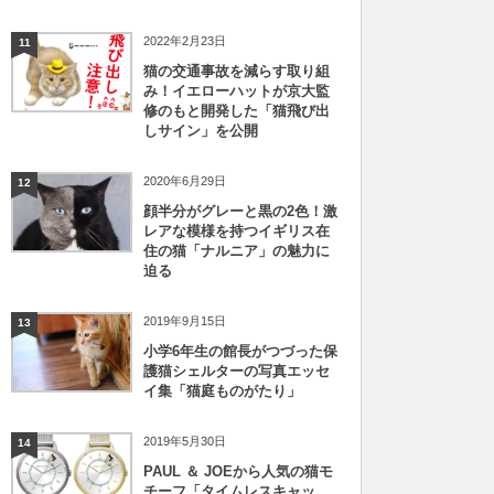
2022年2月23日
11
猫の交通事故を減らす取り組
み！イエローハットが京大監
修のもと開発した「猫飛び出
しサイン」を公開
2020年6月29日
12
顔半分がグレーと黒の2色！激
レアな模様を持つイギリス在
住の猫「ナルニア」の魅力に
迫る
2019年9月15日
13
小学6年生の館長がつづった保
護猫シェルターの写真エッセ
イ集「猫庭ものがたり」
2019年5月30日
14
PAUL ＆ JOEから人気の猫モ
チーフ「タイムレスキャッ