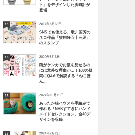
ト」をデザインした腕時計が
登場
2017年6月30日
15
SNSでも使える、歌川国芳の
ネコ作品「猫飼好五十三疋」
のスタンプ
2020年6月3日
16
猫がケンカでお腹を見せるの
には意外な理由が…！100の疑
問にQ&Aで解説する「ねこほ
ん...
2021年10月19日
17
あったか猫ハウスを手編みで
作れる「NHKすてきにハンド
メイドセレクション」全40デ
ザインを収録
2024年2月2日
18