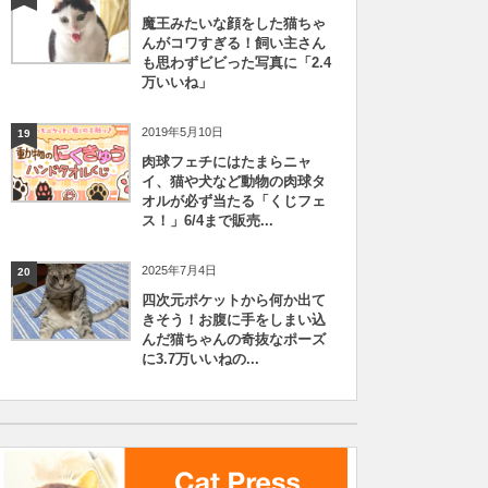
魔王みたいな顔をした猫ちゃ
んがコワすぎる！飼い主さん
も思わずビビった写真に「2.4
万いいね」
2019年5月10日
19
肉球フェチにはたまらニャ
イ、猫や犬など動物の肉球タ
オルが必ず当たる「くじフェ
ス！」6/4まで販売...
2025年7月4日
20
四次元ポケットから何か出て
きそう！お腹に手をしまい込
んだ猫ちゃんの奇抜なポーズ
に3.7万いいねの...