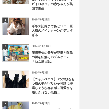
ビイロネコ」の赤ちゃんが英
国で誕生
2016年8月29日
4
ギネス記録まであと1cm！巨
大猫のメインクーンがデカす
ぎる
2017年11月13日
5
記憶喪失の青年が記憶と猫島
の謎を紐解くパズルゲーム
「ねこ島日記」
2023年6月3日
6
【ニャルベロス】3つの頭をも
つ猫の姿がギリシャ神話に登
場しそうな存在感→可愛さを
隠しきれない黒猫...
2020年8月27日
7