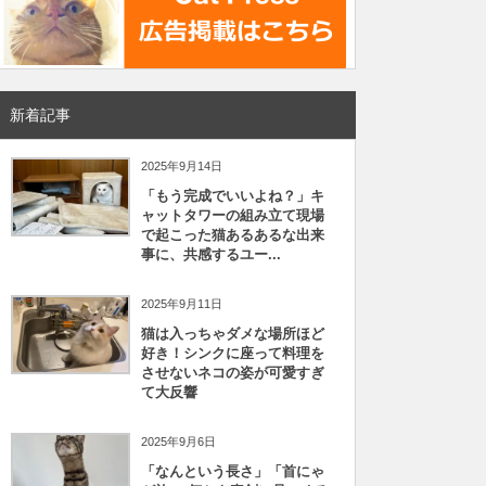
新着記事
2025年9月14日
「もう完成でいいよね？」キ
ャットタワーの組み立て現場
で起こった猫あるあるな出来
事に、共感するユー...
2025年9月11日
猫は入っちゃダメな場所ほど
好き！シンクに座って料理を
させないネコの姿が可愛すぎ
て大反響
2025年9月6日
「なんという長さ」「首にゃ