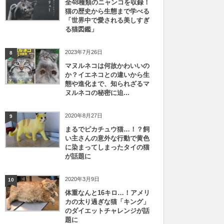
全48種類のニャンコを収録！
猫の歴史から生態まで学べる
「世界中で愛される美しすぎ
る猫図鑑」
2023年7月26日
8
マヌルネコは何故かわいいの
か？イエネコとの違いから生
態や進化まで、知られざるマ
ヌルネコの秘密に迫...
2020年8月27日
9
まるでピカチュウ猫…！？飼
い主さんの意外な行動で黄色
に染まってしまったタイの猫
が話題に
2020年3月9日
10
体重なんと16キロ…！アメリ
カの太り過ぎな猫「キング」
のダイエットチャレンジが話
題に