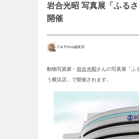
岩合光昭 写真展「ふるさと
開催
Cat Press編集部
動物写真家・
岩合光昭
さんの写真展「ふ
う横浜店」で開催されます。