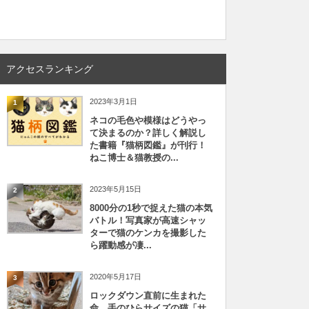
アクセスランキング
2023年3月1日
1
ネコの毛色や模様はどうやっ
て決まるのか？詳しく解説し
た書籍『猫柄図鑑』が刊行！
ねこ博士＆猫教授の...
2023年5月15日
2
8000分の1秒で捉えた猫の本気
バトル！写真家が高速シャッ
ターで猫のケンカを撮影した
ら躍動感が凄...
2020年5月17日
3
ロックダウン直前に生まれた
命、手のひらサイズの猫「サ