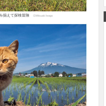
並み揃えて探検冒険
ⓒMitsuaki Iwago