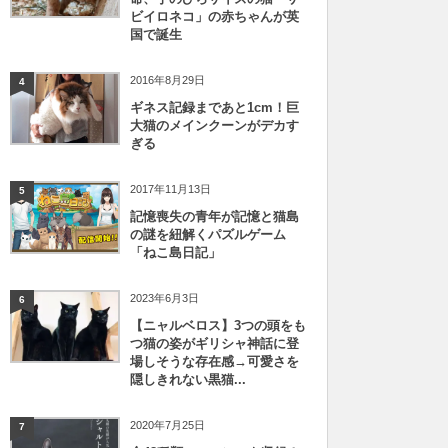
ビイロネコ」の赤ちゃんが英
国で誕生
2016年8月29日
4
ギネス記録まであと1cm！巨
大猫のメインクーンがデカす
ぎる
2017年11月13日
5
記憶喪失の青年が記憶と猫島
の謎を紐解くパズルゲーム
「ねこ島日記」
2023年6月3日
6
【ニャルベロス】3つの頭をも
つ猫の姿がギリシャ神話に登
場しそうな存在感→可愛さを
隠しきれない黒猫...
2020年7月25日
7