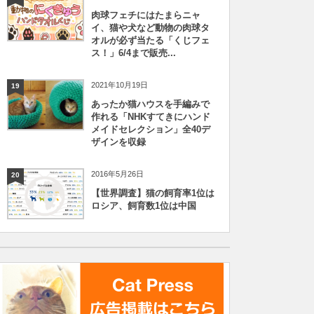
肉球フェチにはたまらニャ
イ、猫や犬など動物の肉球タ
オルが必ず当たる「くじフェ
ス！」6/4まで販売...
2021年10月19日
19
あったか猫ハウスを手編みで
作れる「NHKすてきにハンド
メイドセレクション」全40デ
ザインを収録
2016年5月26日
20
【世界調査】猫の飼育率1位は
ロシア、飼育数1位は中国