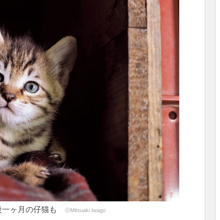
後一ヶ月の仔猫も
ⓒMitsuaki Iwago