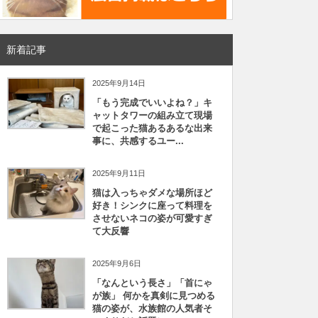
新着記事
2025年9月14日
「もう完成でいいよね？」キ
ャットタワーの組み立て現場
で起こった猫あるあるな出来
事に、共感するユー...
2025年9月11日
猫は入っちゃダメな場所ほど
好き！シンクに座って料理を
させないネコの姿が可愛すぎ
て大反響
2025年9月6日
「なんという長さ」「首にゃ
が族」 何かを真剣に見つめる
猫の姿が、水族館の人気者そ