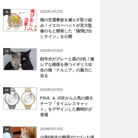
2022年2月23日
11
猫の交通事故を減らす取り組
み！イエローハットが京大監
修のもと開発した「猫飛び出
しサイン」を公開
2020年6月29日
12
顔半分がグレーと黒の2色！激
レアな模様を持つイギリス在
住の猫「ナルニア」の魅力に
迫る
2019年5月30日
13
PAUL ＆ JOEから人気の猫モ
チーフ「タイムレスキャッ
ト」をデザインした腕時計が
登場
2019年9月15日
14
小学6年生の館長がつづった保