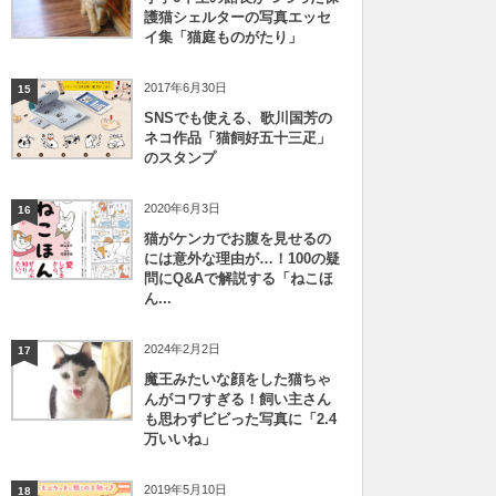
護猫シェルターの写真エッセ
イ集「猫庭ものがたり」
2017年6月30日
15
SNSでも使える、歌川国芳の
ネコ作品「猫飼好五十三疋」
のスタンプ
2020年6月3日
16
猫がケンカでお腹を見せるの
には意外な理由が…！100の疑
問にQ&Aで解説する「ねこほ
ん...
2024年2月2日
17
魔王みたいな顔をした猫ちゃ
んがコワすぎる！飼い主さん
も思わずビビった写真に「2.4
万いいね」
2019年5月10日
18