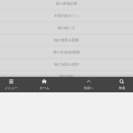
猫の新着記事
全国の猫カフェ
猫の飼い方
猫の種類＆図鑑
猫の毛色/柄/模様
猫の知識＆雑学
統計資料
メニュー
ホーム
先頭へ
検索
About
privacy policy
広告掲載
お問い合わせ