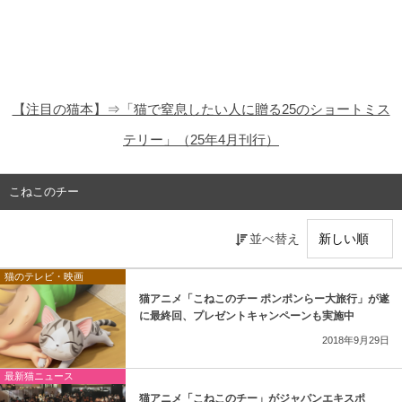
猫の商品レビュー
猫の豆知識・雑学
猫の調査データ
【注目の猫本】⇒「猫で窒息したい人に贈る25のショートミス
猫の譲渡会
テリー」（25年4月刊行）
猫の社会問題
こねこのチー
猫のゲーム・アプリ
並べ替え
猫のフリー写真素材
猫のテレビ・映画
猫アニメ「こねこのチー ポンポンらー大旅行」が遂
に最終回、プレゼントキャンペーンも実施中
2018年9月29日
最新猫ニュース
猫アニメ「こねこのチー」がジャパンエキスポ