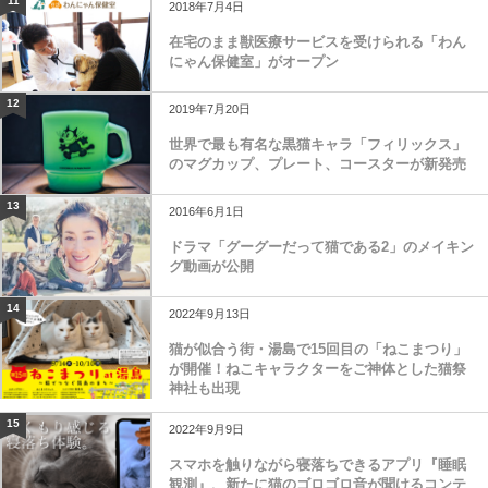
11
2018年7月4日
在宅のまま獣医療サービスを受けられる「わん
にゃん保健室」がオープン
12
2019年7月20日
世界で最も有名な黒猫キャラ「フィリックス」
のマグカップ、プレート、コースターが新発売
13
2016年6月1日
ドラマ「グーグーだって猫である2」のメイキン
グ動画が公開
14
2022年9月13日
猫が似合う街・湯島で15回目の「ねこまつり」
が開催！ねこキャラクターをご神体とした猫祭
神社も出現
15
2022年9月9日
スマホを触りながら寝落ちできるアプリ『睡眠
観測』、新たに猫のゴロゴロ音が聞けるコンテ