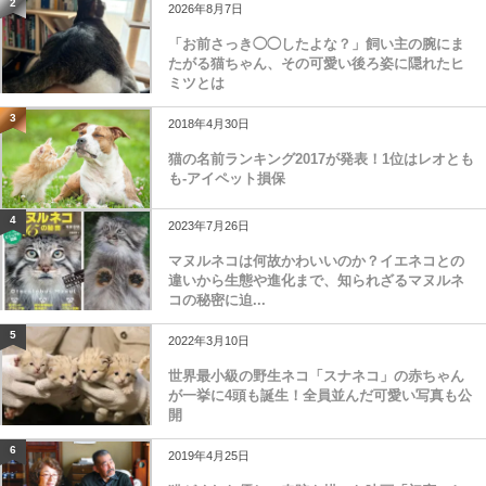
2
2026年8月7日
「お前さっき◯◯したよな？」飼い主の腕にま
たがる猫ちゃん、その可愛い後ろ姿に隠れたヒ
ミツとは
3
2018年4月30日
猫の名前ランキング2017が発表！1位はレオとも
も-アイペット損保
4
2023年7月26日
マヌルネコは何故かわいいのか？イエネコとの
違いから生態や進化まで、知られざるマヌルネ
コの秘密に迫...
5
2022年3月10日
世界最小級の野生ネコ「スナネコ」の赤ちゃん
が一挙に4頭も誕生！全員並んだ可愛い写真も公
開
6
2019年4月25日