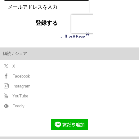
購読 / シェア
X
Facebook
Instagram
YouTube
Feedly