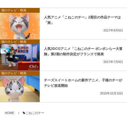
猫のテレビ・映画
人気アニメ「こねこのチー」2期目の作品テーマは
「旅」
2017年9月6日
猫のテレビ・映画
人気3DCGアニメ「こねこのチー ポンポンらー大冒
険」第2期の制作決定がフランスで発表
2017年7月8日
猫のテレビ・映画
チーズスイートホームの新作アニメ、子猫のチーが
テレビ放送開始
2016年10月10日
HOME
こねこのチー