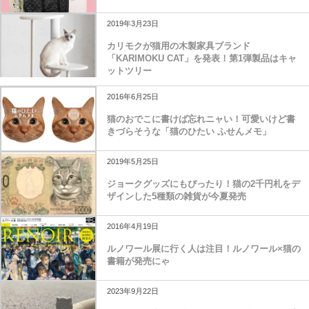
人気の黒猫キャラ「おすましプーちゃん」のボ
ストンバッグ付き公式本が登場
2019年3月23日
カリモクが猫用の木製家具ブランド
「KARIMOKU CAT」を発表！第1弾製品はキャ
ットツリー
2016年6月25日
猫のおでこに書けば忘れニャい！可愛いけど書
きづらそうな「猫のひたい ふせんメモ」
2019年5月25日
ジョークグッズにもぴったり！猫の2千円札をデ
ザインした5種類の雑貨が今夏発売
2016年4月19日
ルノワール展に行く人は注目！ルノワール×猫の
書籍が発売にゃ